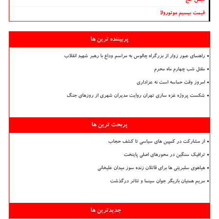
فیش حج
قیمت بیسیم موتورولا
پربیننده ترین ها
راهنمای عبور زوار از بزرگراه چالوس به مراسم وداع با رهبر شهید انقلاب
مقتل شب چهارم ماه محرم
امروز وقت حماسه است نه عزاداری
شکست پروژه غزه سازی تهران روایت مدیران شهری از روزهای جنگ
پربحث ترین ها
از مشارکت در کمپین های سیاسی تا کشف حجاب
ترافیک سنگین در محورهای اصلی پایتخت
هیاهوی سلبریتی ها برای قاتلان زنده سوز میدان علیخانی
مریم همتیان بازیگر جوان سینما و تئاتر درگذشت
جدیدترین ها