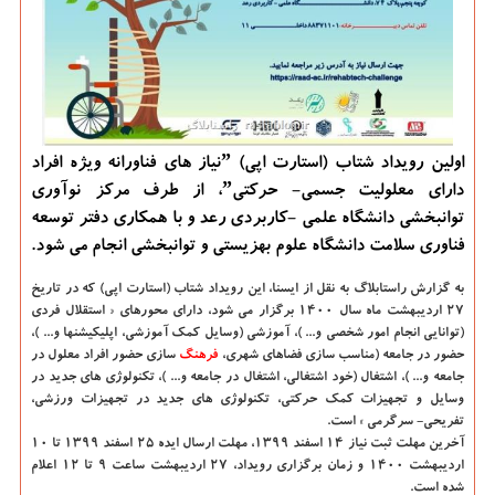
اولین رویداد شتاب (استارت اپی) ˮنیاز های فناورانه ویژه افراد
دارای معلولیت جسمی- حرکتیˮ، از طرف مرکز نوآوری
توانبخشی دانشگاه علمی -کاربردی رعد و با همکاری دفتر توسعه
فناوری سلامت دانشگاه علوم بهزیستی و توانبخشی انجام می شود.
به گزارش راستابلاگ به نقل از ایسنا،
این رویداد شتاب (استارت اپی) که در تاریخ
27 اردیبهشت ماه سال 1400 برگزار می شود، دارای محورهای « استقلال فردی
(توانایی انجام امور شخصی و... )، آموزشی (وسایل کمک آموزشی، اپلیکیشنها و... )،
حضور در جامعه (مناسب سازی فضاهای شهری،
فرهنگ
سازی حضور افراد معلول در
جامعه و... )، اشتغال (خود اشتغالی، اشتغال در جامعه و... )، تکنولوژی های جدید در
وسایل و تجهیزات کمک حرکتی، تکنولوژی های جدید در تجهیزات ورزشی،
تفریحی- سرگرمی » است.
آخرین مهلت ثبت نیاز 14 اسفند 1399، مهلت ارسال ایده 25 اسفند 1399 تا 10
اردیبهشت 1400 و زمان برگزاری رویداد، 27 اردیبهشت ساعت 9 تا 12 اعلام
شده است.