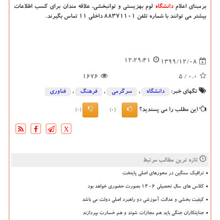
برمبنای اعلام
دانشگاه‌
لوم بهزیستی و توانبخشی، علاقه مندان برای کسب اطلاعات
بیشتر می توانند با شماره تلفن 88371101 داخلی 11 تماس بگیرند.
12:29:41
1399/12/08
1676
/ 5
0.0
تگهای خبر:
دانشگاه‌
,
سرگرمی
,
فرهنگ
,
فناوری
این مطلب را می پسندید؟
(0)
(0)
X
تازه ترین مطالب مرتبط
ترافیک سنگین در محورهای اصلی پایتخت
کلاس های سال تحصیلی ۱۴۰۶ بصورت حضوری خواهد بود
کیفیت بخشی و عدالت آموزشی دو راهبرد اصلی دولت می باشد
جنایتکاران جنگی باید هم مجازات شوند و هم خسارت بپردازند