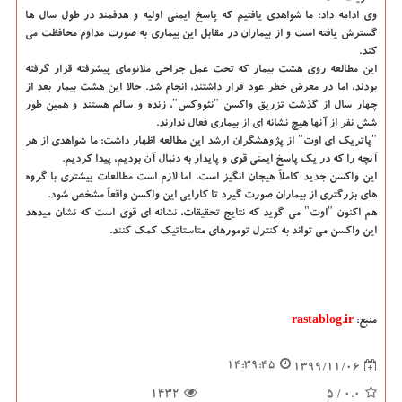
وی ادامه داد: ما شواهدی یافتیم که پاسخ ایمنی اولیه و هدفمند در طول سال ها
گسترش یافته است و از بیماران در مقابل این بیماری به صورت مداوم محافظت می
کند.
این مطالعه روی هشت بیمار که تحت عمل جراحی ملانومای پیشرفته قرار گرفته
بودند، اما در معرض خطر عود قرار داشتند، انجام شد. حالا این هشت بیمار بعد از
چهار سال از گذشت تزریق واکسن "نئووکس"، زنده و سالم هستند و همین طور
شش نفر از آنها هیچ نشانه ای از بیماری فعال ندارند.
"پاتریک ای اوت" از پژوهشگران ارشد این مطالعه اظهار داشت: ما شواهدی از هر
آنچه را که در یک پاسخ ایمنی قوی و پایدار به دنبال آن بودیم، پیدا کردیم.
این واکسن جدید کاملاً هیجان انگیز است، اما لازم است مطالعات بیشتری با گروه
های بزرگتری از بیماران صورت گیرد تا کارایی این واکسن واقعاً مشخص شود.
هم اکنون "اوت" می گوید که نتایج تحقیقات، نشانه ای قوی است که نشان میدهد
این واکسن می تواند به کنترل تومورهای متاستاتیک کمک کنند.
منبع:
rastablog.ir
14:39:45
1399/11/06
1432
/ 5
0.0