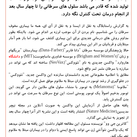
تولید شده که قادر می باشد سلول های سرطانی را تا چهار سال بعد
از انجام درمان تحت کنترل نگه دارد.
به گزارش راستابلاگ به نقل از ایسنا و به نقل از آی ای،
همه ما بیماری مخوف
سرطان را می شناسیم. نام بردن از آن موجب لرزه بر اندام می شود. بااینکه بطور
مداوم روش های درمانی جدیدی برای این بیماری کشف می شود، اما باز هم آمار
مبتلایان و قربانیان بر اثر این بیماری بیداد می کند.
حالا پژوهشگران موسسه سرطان "دانا فاربر"(Dana-Farber)، بیمارستان "بریگهام
و زنان"(Brigham and Women’s) و موسسه فناوری ماساچوست(MIT) و
دانشگاه‌
هاروارد" واکسن جدیدی به نام "نئووکس"(NeoVax) ساخته اند که می تواند در
مبارزه با سرطان مثمر ثمر واقع شود.
مطابق با اعلامیه مطبوعاتی جدید دانشمندان سازنده این واکسن جدید، "نئووکس"
در جلوگیری از رشد تومور در بیماران مبتلا به ملانوم موفق عمل کرده است.
"ملانوما "(Melanoma) به تومور با منشاء سلول های ملانین دار می گویند. این
تومور بدخیم اصولاً یک تومور پوستی است. این نوع سرطان به سرعت می تواند در
بدن گسترش یابد.
یافته های حاصل از آزمایش این واکسن به صورت آنلاین در مجله نیچر
مدیسین(Nature Medicine) انتشار یافته است و این نشریه اثر آنرا چهار سال بعد
از تجویز به نمایش می گذارد.
"کاترین جی وو" نویسنده مسئول این مطالعه اظهار داشت: این یافته ها نشان میدهد
که یک واکسن نئوآنتی ژن می تواند پاسخ ایمنی با دوام را در بیماران مبتلا به ملانوم
تحریک کند.