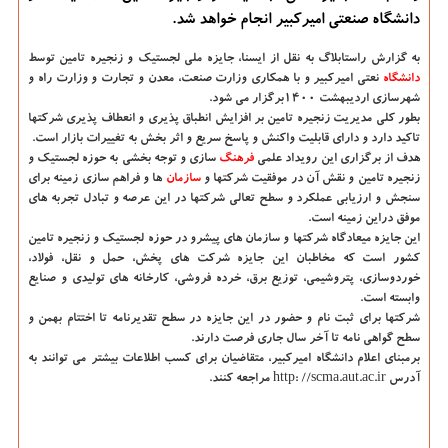
دانشگاه صنعتی امیرکبیر انجام خواهد شد.
به گزارش راستابلاگ به نقل از ایسنا،
جایزه ملی لجستیک و زنجیره تامین توسط
دانشگاه‌
نعتی امیرکبیر و با همکاری وزارت صنعت، معدن و تجارت و وزارت راه و
شهرسازی اردیبهشت ۱۴۰۰برگزار می شود.
بطور کلی مدیریت زنجیره تامین بر افزایش انطباق پذیری و انعطاف پذیری شرکتها
تاکید دارد و دارای قابلیت واکنش و پاسخ سریع و اثر بخش به تغییرات بازار است.
هدف از برگزاری این رویداد علمی
فرهنگ
سازی و توجه بخشی به حوزه لجستیک و
زنجیره تامین و نقش آن در موفقیت شرکتها و
سازمان
ها و فراهم سازی زمینه برای
سنجش و ارزیابی عملکرد و سطح تعالی شرکتها در این عرصه و تبادل تجربه های
موفق دراین زمینه است.
این جایزه میعادگاه شرکتها و سازمان های پیشرو در حوزه لجستیک و زنجیره تامین
کشور است که مخاطبان این جایزه شرکت های پخش، حمل و نقل، فولاد،
خوردوسازی، پتروشیمی، توزیع برق، خرده فروشی، کارخانه های تولیدی و صنایع
وابسته است.
شرکتها برای ثبت نام و حضور در این جایزه در سطح تقدیرنامه تا اختتام بهمن و
سطح گواهی نامه تا آخر سال جاری فرصت دارند.
برمبنای اعلام دانشگاه امیرکبیر، متقاضیان برای کسب اطلاعات بیشتر می توانند به
آدرس http: //scma.aut.ac.ir مراجعه کنند.