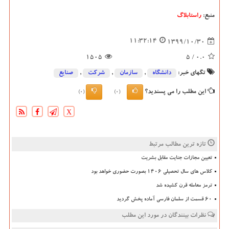
منبع:
راستابلاگ
11:32:14
1399/10/30
1505
/ 5
0.0
تگهای خبر:
دانشگاه‌
,
سازمان
,
شركت
,
صنایع
این مطلب را می پسندید؟
(0)
(0)
X
تازه ترین مطالب مرتبط
تعیین مجازات جنایت مقابل بشریت
کلاس های سال تحصیلی ۱۴۰۶ بصورت حضوری خواهد بود
ترمز معامله قرن کشیده شد
۶۰ قسمت از سلمان فارسی آماده پخش گردید
نظرات بینندگان در مورد این مطلب