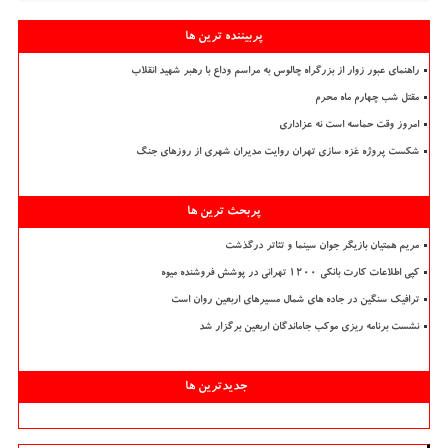
پربیننده ترین ها
راهنمای عبور زوار از بزرگراه چالوس به مراسم وداع با رهبر شهید انقلاب
مقتل شب چهارم ماه محرم
امروز وقت حماسه است نه عزاداری
شکست پروژه غزه سازی تهران روایت مدیران شهری از روزهای جنگ
پربحث ترین ها
مریم همتیان بازیگر جوان سینما و تئاتر درگذشت
کپی اطلاعات کارت بانکی ۱۲۰۰ تهرانی در پوشش فروشنده میوه
ترافیک سنگین در جاده های شمال مسیرهای اربعین روان است
نشست برنامه ریزی موکب جاماندگان اربعین برگزار شد
جدیدترین ها