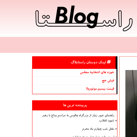
لینک دوستان راستابلاگ
حوزه های انتخابیه مجلس
فیش حج
قیمت بیسیم موتورولا
پربیننده ترین ها
راهنمای عبور زوار از بزرگراه چالوس به مراسم وداع با رهبر
شهید انقلاب
مقتل شب چهارم ماه محرم