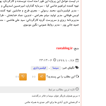
در لیست عوامل این پروژه این طور آمده است: نویسنده و کارگردان: ی
تهیه کننده: ابراهیم حاتمی کیا - سرمایه گذاران: امیرحسین اسدبیگی 
- مدیر فیلمبرداری: محمد رسولی - مجری طرح و جانشین تهیه کننده:
اویس طوفانی. مدیر تولید: میثم معراجی - تدوین: عماد خدابخش - طراح
مدیربرنامه ریزی و سرپرست گروه کارگردانی: سید علی هاشمی - منشی
حمید جانی پور - مدیر روابط عمومی: نگین موسوی
منبع:
rastablog.ir
23:13:06
1399/10/26
تگهای خبر:
سینما
,
فیلمبرداری
این مطلب را می پسندید؟
(0)
(0)
تازه ترین مطالب مرتبط
مریم همتیان بازیگر جوان سینما و تئاتر درگذشت
گردهمایی نازی آبادی ها برای اکبر عبدی به همراه عکس