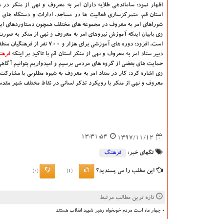
اظهار نمود: ساماندهی طلایه داران امر به معروف و نهی از منكر در
استان قم، متمركزسازی فعالیت ها در مساجد، ادارات و دستگاه های 
شوراهای امر به معروف در مجموعه های مختلف همچون دستاوردهای ای
وی بابیان اینكه آموزش نیروهای امر به معروف و نهی از منكر به صورت
است، افزود: دوره های آموزشی برای هزار و ۷۰۰ نفر از فرهنگیان منطقه سه در حال دنبال شدن است.
دبیر ستاد امر به معروف و نهی از منكر استان قم با تاكید بر اینكه
فره
حمایت های بعضی از گروه های مردمی برسیم و امیدواریم بتوانیم آگاهی
وی اشاره كرد: كار در ستاد امر به معروف به شیوه مطلوبی با مشاركت 
معروف و نهی از منكر با رویكرد تذكر لسانی در نقاط مختلف شهر مقدس ق
13:31:54
1397/11/12
تگهای خبر:
فرهنگ
این مطلب را می پسندید؟
(0)
(1)
تازه ترین مطالب مرتبط
چهار ماه است مردم خونخواه رهبر شهید انقلاب هستند