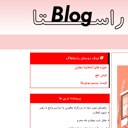
لینک دوستان راستابلاگ
حوزه های انتخابیه مجلس
فیش حج
قیمت بیسیم موتورولا
پربیننده ترین ها
راهنمای عبور زوار از بزرگراه چالوس به مراسم وداع با رهبر
شهید انقلاب
مقتل شب چهارم ماه محرم