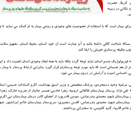
 کربلا، حضرت
 نکاتی در زمینه
د.
برای بیمار است که با استفاده از خصوصیت های وجودی و روحی بیمار به او کمک می نماید تا 
ر مساله شناخت کافی داشته باشد و آن عبارت است از: خود انسان، محیط انسان، مفهوم سلامت
طلوب وظیفه پرستاری خویش را ایفا کند.
ه فیزیولوژیک جسم انسان نباید توجه گردد بلکه باید به همه ابعاد وجودی انسان اهمیت داد و ای
 از بعد جسمانی است که باید مورد توجه پرستاران قرار گیرد. بنابراین ارتباط پرستار با بیمار 
ینی، احساس امنیت و آرامش در درون بیمار می شود.
امی، مرضیه وحید دستجردی؛ پزشک متخصص و وزیر اسبق بهداشت، اکرم السادات حسینی؛ استا
تقی نژاد؛ پرستار بیمارستان طالقانی ارومیه، زهرا خادمی؛ همسر جانباز از جزیره خارک، زهرا 
ر بیمارستان شهید محمدی بندرعباس، سوسن قادرپور؛ از اعضای کادر درمان بیمارستان نبی اکر
 بیمارستان شهید محمدی بندرعباس، اقدس دهمیری؛ سرپرستار بیمارستان خاتم ایرانشهر، شهی
خاتم الانبیاء گنبد کاووس، به سخنرانی پرداختند.