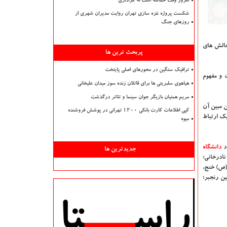
امروز وقت حماسه است نه عزاداری
شکست پروژه غزه سازی تهران روایت مدیران شهری از
روزهای جنگ
چالش های
پربحث ترین ها
ترافیک سنگین در محورهای اصلی پایتخت
 و مفهوم
هیاهوی سلبریتی ها برای قاتلان زنده سوز میدان علیخانی
مریم همتیان بازیگر جوان سینما و تئاتر درگذشت
ن مبین آن
کپی اطلاعات کارت بانکی ۱۲۰۰ تهرانی در پوشش فروشنده
یک ارتباط
میوه
د
دانشگاه‌
جدیدترین ها
نادرخانی؛
م(ص) خنج،
ن رنجبر؛