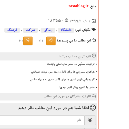
منبع:
rastablog.ir
18:35:50
1399/10/01
تگهای خبر:
دانشگاه‌
,
زندگی
,
شركت
,
فرهنگ
این مطلب را می پسندید؟
(0)
(1)
تازه ترین مطالب مرتبط
ترافیک سنگین در محورهای اصلی پایتخت
هیاهوی سلبریتی ها برای قاتلان زنده سوز میدان علیخانی
گردهمایی نازی آبادی ها برای اکبر عبدی به همراه عکس
سلفی با تشییع پیکر اکبر عبدی!
نظرات بینندگان در مورد این مطلب
لطفا شما هم
در مورد این مطلب
نظر دهید