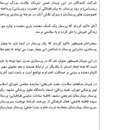
شرکت کنندگان در این وبینار ضمن تبریک ولادت بزرگ پرستار
زینب(س) و روز پرستار، به بیان فضائلی از حضرت زینب(س) پرداخته و
خصوصیت های پرستاران و میزان تلاش آنان در عرصه پرستاری پرداختن
آنان تاکید کردند که پرستار یک کمک دهنده، یاری دهنده و چاره جو 
زندگی خویش را حل کرده و به سلامتی برسد.
سخنرانان همینطور تاکید کردند که یک پرستار در ابتدا باید به چها
پرستاری، بنابراین پرستار با شناختن این چهار مورد می تواند به نحو م
در این وبینار همینطور عنوان شد که در پرستاری مدرن تنها توجه به جنب
است که همه ابعاد انسان با یکدیگر در ارتباط هستند و بعد معنوی مهم تر
التیام دهنده و مبتنی بر صداقت، احترام و تواضع است و باعث امید آفر
در وبینار مدافعان سلامت، عفت شریعتی؛ نماینده مجلس شورای اسل
لوم پزشکی تهران، نغمه رزاقی؛ استاد دانشگاه علوم پزشکی مشهد، رقیه 
پرستار بیمارستان شریعتی مشهد، فاطمه سادات سلیمی طباطبایی؛ پرستا
سیده فاطمه فاضلی؛ فعال فرهنگی از بیرجند، فرشته نوبخت؛ سرپرستار
سرپرستار بیمارستان سجادیه تربت جام و میترا حنفی؛ پرستار بیمارستان 