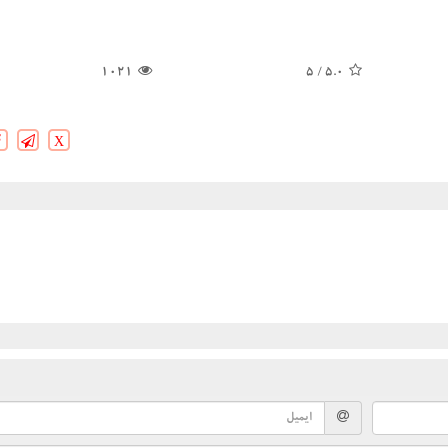
1021
/ 5
5.0
X