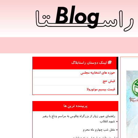
لینک دوستان راستابلاگ
حوزه های انتخابیه مجلس
فیش حج
قیمت بیسیم موتورولا
پربیننده ترین ها
راهنمای عبور زوار از بزرگراه چالوس به مراسم وداع با رهبر
شهید انقلاب
مقتل شب چهارم ماه محرم