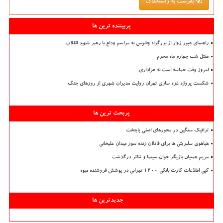
بفرست به راستابلاگ
پربیننده ترین ها
راهنمای عبور زوار از بزرگراه چالوس به مراسم وداع با رهبر شهید انقلاب
مقتل شب چهارم ماه محرم
امروز وقت حماسه است نه عزاداری
شکست پروژه غزه سازی تهران روایت مدیران شهری از روزهای جنگ
پربحث ترین ها
ترافیک سنگین در محورهای اصلی پایتخت
هیاهوی سلبریتی ها برای قاتلان زنده سوز میدان علیخانی
مریم همتیان بازیگر جوان سینما و تئاتر درگذشت
کپی اطلاعات کارت بانکی ۱۲۰۰ تهرانی در پوشش فروشنده میوه
جدیدترین ها