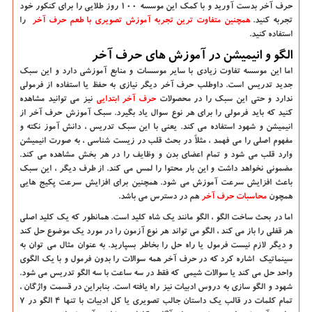
حرف آخر بدست آورید و با کمک این موسسه 100 روز طلایی را برای کنکور خود
تجربه کنید.
همچنین متفاوت ترین تجربه آموزش تصویری با طعم حرف آخر
را
استفاده کنید.
الگو و انیمیشن در آموزش های حرف آخر
اما این موسسه تفاوت زیادی با سایر موسسات و منابع آموزشی دارد و این سبک
جدید تدریس است. داوطلب حرف آخر دیگر نیازی به حفظ یا استفاده از فرمولی
ندارد و حتی این سبک را در محصولات
حرف آخر ابتدایی
نیز می توانید مشاهده
کنید که باید فرمولی را برای هر نوع سوال یاد بگیرد. سبک آموزش حرف آخر از
انیمیشن و شهود استفاده می کند. یعنی با این سبک تدریس ، دانش آموز نکته و
مفهوم اصلی را می فهمد ، مثلاً در بحث قلب در زیست شناسی ، به صورت انیمیشن
وارد قلب می شود و تمام اعضای بدن و وظایف را در هر بخش مشاهده می کند.
مضمونی نخواهد داشت و این بار محتوا را لمس می کند. از طرف دیگر ، این سبک
باعث افزایش سرعت آموزش می شود. همچنین برای افزایش سرعت پکیج هایی
همچون
محاسبات حرف آخر
هم در دسترس می باشد.
اما در بحث ساخت الگو ، الگو مانند یک شاه کلید است. همانطور که یک کلید اصلی
هر قفلی را باز می کند ، الگو می تواند هر نوع آزمون را در مورد یک موضوع حل کند
و دیگر لازم نیست فرمول یا راه حل را بخاطر بسپارید. به عنوان مثال می توان به
سینماتیک اشاره کرد که در حرف آخر همه سوالات را بدون فرمول و با یک الگوی
واحد حل می کند یا سوالات شیمی که فقط در سه ساعت با سه الگو تدریس می شود.
شهود و الگو سازی به دروس ادبیات نیز راه یافته است. بنابراین در قسمت واژگان ،
تمام کلمات در قالب یک داستان جالب تصویری یا کل ادبیات با تنها 4 الگو در 7