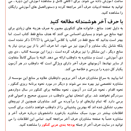
ساعت آموزش داده می شوند. برای آگاهی کامل و مشاهده آموزش این دوره ، می
توانید به صفحه ادبیات حرف آخر مراجعه کرده و دستورالعمل های آموزشی رایگان
را مشاهده کنید.
با حرف آخر هوشمندانه مطالعه کنید
به دلیل تعدد منابع ، خانواده های کنکوری مجبور به صرف هزینه های زیادی برای
تهیه منابع می شوند و بسیاری احساس می کنند که هدف منابع فقط کتاب است. اما
بهتر است بدانید که منبع فقط در کتاب یا کلاس آموزشی یا
DVD
ذکر نشده است
بلکه شامل یک مشاور و آزمون نیز می شود. اما حرف آخر با از بین بردن نیاز به
منابع دیگر ، این مشکل را نیز برطرف کرده است ، زیرا این موسسه کتاب ، دی وی
دی آموزشی ، تست و مشاوره به داوطلب ارائه می دهد. البته با سبکی کاملاً متفاوت
از سایر نهادها. آزمونهای حرف آخر دارای ویژگی است که داوطلب در هر آزمون
یکبار کل دوره را بررسی و خلاصه می کند.
اما بیایید به سراغ مشاوران حرف آخر برویم. داوطلبان علاوه بر منابع این موسسه از
مشاوره تخصصی نیز بهره مند می شوند و دیگر در مورد نحوه برنامه ریزی کنکور ،
نحوه اقدام ، نحوه شرکت در آزمون ، نحوه مطالعه برای کنکور در سال دوازدهم
سردرگم نخواهند شد. برای امتحان نهایی داوطلب در مسیری صحیح و اصولی قدم
برمی دارد که تمام نیازهای او را برآورده می کند. مشاوران همچنین از نیروهای
مجرب تشکیل شده اند که بهترین پشتیبانی را از داوطلب خواهند داشت. برای کسب
اطلاعات بیشتر در مورد سبک مشاوره. بازخورد دانشجویان درباره حرف آخر و
مشاوره حتماً به صفحه مشاوران حرف آخر مراجعه کنید. تمامی این اطلاعات را می
توانید در سایت حرف آخر از جمله
بودجه بندی عربی کنکور
را مشاهده کنید.