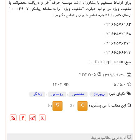
برای ارتباط مستقیم با مشاوران ارشد موسسه حرف آخر و دریافت محصولات با
تخفیف ویژه می توانید عبارت "تخفیف ویژه" را به سامانه پیامکی 10002907
ارسال کنید یا با شماره تماس های زیر تماس بگیرید:
02166576182
02166572148
02166576371
02166566623
منبع:
harfeakharpub.com
22:27:05
1399/09/30
1402
/ 5
5.0
تگهای خبر:
رپورتاژ
,
تخصصی
,
رونمایی
,
زندگی
این مطلب را می پسندید؟
(0)
(1)
X
تازه ترین مطالب مرتبط