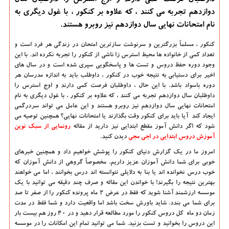
داوطلبان فرصت كمی دارند و اوج استرس را داوطلبان سال
دوازدهم تجربه می كنند ، كه علاوه بر كنكور ، با غول دیگری به
نام امتحانات نهایی سال دوازدهم نیز روبرو هستند.
کنکور ، مسلماً بزرگترین و سرنوشت سازترین امتحان در زندگی هر فرد است و
تعداد کمی از خانواده ها محیط استرس زا ناشی از کنکور را تجربه نکرده اند. با این
وجود دوره حفظ دروس و تست ها و پاسخگویی سپری شده است و در سال های
اخیر برای دستیابی به نتیجه خوب در کنکور ، داوطلب باید به اندازه مدرسان هر
دوره باسواد باشد. با این حال ، داوطلبان فرصت کمی دارند و اوج استرس را
داوطلبان سال دوازدهم تجربه می کنند ، که علاوه بر کنکور ، با غول دیگری به نام
امتحانات نهایی سال دوازدهم نیز روبرو هستند و این عامل می تواند سردرگمی
ایجاد کند آیا باید برای کنکور وقت بگذازند یا امتحانات نهایی؟ همچنین توصیه می
شود که اگر دانش آموز مقطع ابتدایی نیز دارید از مقاله
رونمایی از سبک نوین
آموزش دروس ابتدایی در اجی مجی
دیدن کنید.
امروز ما در یک گزارش دنیای کنکور را پوشش خواهیم داد و همچنین خبرهای
خوبی برای شما دانش آموزان عزیز داریم. مخصوصاً گروهی از دانش آموزان که
خوب درس نخوانده اند یا بنا به دلایلی نتوانسته اند درس بخوانند ، اما می خواهند
بهترین نتیجه را بگیرند! با خواندن این مقاله و صرف چند دقیقه می توانید با یک
موسسه ارزشمند آشنا شوید که فقط در عرض 2 ماه پرونده کنکور را از صفر تا صد
برای شما می بندد. شاید باورش سخت باشد اما واقعیت دارد و شما فقط در مدت
زمان دو ماه کل دروس کنکور را مورد مطالعه قرار دهید و در 40 روز هم بیست بار
این دروس را بخوانید و تست بزنید. شما می توانید تمام این امکانات را در موسسه