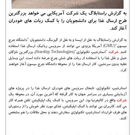
به گزارش راستابلاگ یك شركت آمریكایی می خواهد بزرگترین
طرح ارسال غذا برای دانشجویان را با كمك ربات های خودران
آغاز كند.
به گزارش راستابلاگ به نقل از ایسنا و به نقل از گیزمگ
، دانشجویان "دانشگاه جرج
میسون"(GMU) آمریكا بزودی می توانند از سرویس رباتیك ارسال غذا استفاده
كنند.
شركت
"استارشیپ تكنولوژی"(Starship Technologies)، بزرگترین ناوگان
حمل و نقل غذا را با استفاده از ربات های شش چرخ عرضه داده است. این وسایل
نقلیه بدون سرنشین، كار ارسال غذا را از محوطه دانشگاه جرج میسون آغاز خواهند
كرد.
استارشیپ تكنولوژی، تابحال سرویس های خودران ارسال غذا را در پروژه های
آزمایشی بسیاری در سراسر جهان به كار گرفته كه آخرین مورد آن، در محوطه یك
شركت
واقع در كالیفرنیا بود. این سرویس، با كمك یك اپلیكیشن تلفن همراه كار
می كند. كاربران می توانند با كمك اپلیكیشن، غذای مورد نظر خویش را از رستوران
های طرف قرارداد استارشیپ تكنولوژی سفارش دهند و محل ملاقات را هم مشخص
كنند.