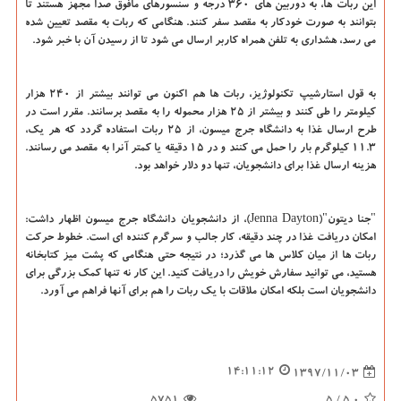
این ربات ها، به دوربین های ۳۶۰ درجه و سنسورهای مافوق صدا مجهز هستند تا
بتوانند به صورت خودكار به مقصد سفر كنند. هنگامی كه ربات به مقصد تعیین شده
می رسد، هشداری به تلفن همراه كاربر ارسال می شود تا از رسیدن آن با خبر شود.
به قول استارشیپ تكنولوژیز، ربات ها هم اكنون می توانند بیشتر از ۲۴۰ هزار
كیلومتر را طی كنند و بیشتر از ۲۵ هزار محموله را به مقصد برسانند. مقرر است در
طرح ارسال غذا به دانشگاه جرج میسون، از ۲۵ ربات استفاده گردد كه هر یك،
۱۱.۳ كیلوگرم بار را حمل می كنند و در ۱۵ دقیقه یا كمتر آنرا به مقصد می رسانند.
هزینه ارسال غذا برای دانشجویان، تنها دو دلار خواهد بود.
"جنا دیتون"(Jenna Dayton)، از دانشجویان دانشگاه جرج میسون اظهار داشت:
امكان دریافت غذا در چند دقیقه، كار جالب و سرگرم كننده ای است. خطوط حركت
ربات ها از میان كلاس ها می گذرد؛ در نتیجه حتی هنگامی كه پشت میز كتابخانه
هستید، می توانید سفارش خویش را دریافت كنید. این كار نه تنها كمك بزرگی برای
دانشجویان است بلكه امكان ملاقات با یك ربات را هم برای آنها فراهم می آورد.
14:11:12
1397/11/03