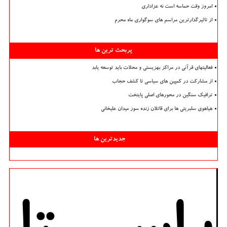
امروز وقت حماسه است نه عزاداری
از تاثیرگذارترین مراسم های سوگواری ماه محرم
پربحث ترین ها
فعالیتهای قرآنی در مراکز بهزیستی و محلات باید توسعه یابد
از مشارکت در کمپین های سیاسی تا کشف حجاب
ترافیک سنگین در محورهای اصلی پایتخت
هیاهوی سلبریتی ها برای قاتلان زنده سوز میدان علیخانی
جدیدترین ها