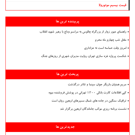
قیمت بیسیم موتورولا
پربیننده ترین ها
راهنمای عبور زوار از بزرگراه چالوس به مراسم وداع با رهبر شهید انقلاب
مقتل شب چهارم ماه محرم
امروز وقت حماسه است نه عزاداری
شکست پروژه غزه سازی تهران روایت مدیران شهری از روزهای جنگ
پربحث ترین ها
مریم همتیان بازیگر جوان سینما و تئاتر درگذشت
کپی اطلاعات کارت بانکی ۱۲۰۰ تهرانی در پوشش فروشنده میوه
ترافیک سنگین در جاده های شمال مسیرهای اربعین روان است
نشست برنامه ریزی موکب جاماندگان اربعین برگزار شد
جدیدترین ها