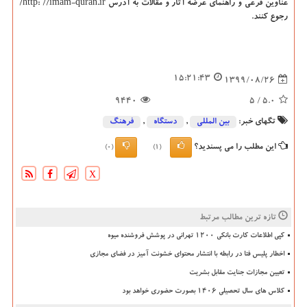
عناوین فرعی و راهنمای عرضه آثار و مقالات به آدرس http: //imam-quran.ir/
رجوع کنند.
15:21:43
1399/08/26
9440
/ 5
5.0
تگهای خبر:
بین المللی
,
دستگاه
,
فرهنگ
این مطلب را می پسندید؟
(0)
(1)
X
تازه ترین مطالب مرتبط
کپی اطلاعات کارت بانکی ۱۲۰۰ تهرانی در پوشش فروشنده میوه
اخطار پلیس فتا در رابطه با انتشار محتوای خشونت آمیز در فضای مجازی
تعیین مجازات جنایت مقابل بشریت
کلاس های سال تحصیلی ۱۴۰۶ بصورت حضوری خواهد بود