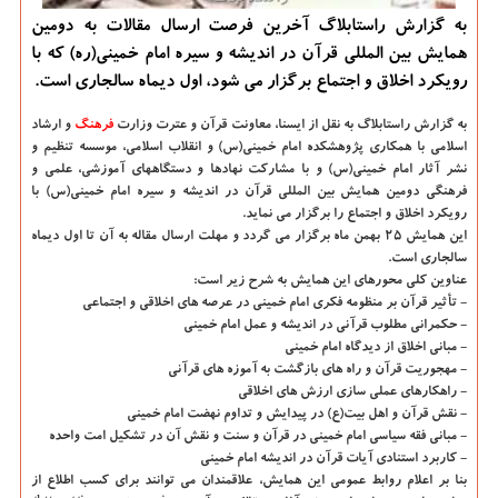
به گزارش راستابلاگ آخرین فرصت ارسال مقالات به دومین
همایش بین المللی قرآن در اندیشه و سیره امام خمینی(ره) كه با
رویكرد اخلاق و اجتماع برگزار می شود، اول دیماه سالجاری است.
به گزارش راستابلاگ به نقل از ایسنا،
معاونت قرآن و عترت وزارت
فرهنگ
و ارشاد
اسلامی با همکاری پژوهشکده امام خمینی(س) و انقلاب اسلامی، موسسه تنظیم و
نشر آثار امام خمینی(س) و با مشارکت نهادها و دستگاههای آموزشی، علمی و
فرهنگی دومین همایش بین المللی قرآن در اندیشه و سیره امام خمینی(س) با
رویکرد اخلاق و اجتماع را برگزار می نماید.
این همایش ۲۵ بهمن ماه برگزار می گردد و مهلت ارسال مقاله به آن تا اول دیماه
سالجاری است.
عناوین کلی محورهای این همایش به شرح زیر است:
- تأثیر قرآن بر منظومه فکری امام خمینی در عرصه های اخلاقی و اجتماعی
- حکمرانی مطلوب قرآنی در اندیشه و عمل امام خمینی
- مبانی اخلاق از دیدگاه امام خمینی
- مهجوریت قرآن و راه های بازگشت به آموزه های قرآنی
- راهکارهای عملی سازی ارزش های اخلاقی
- نقش قرآن و اهل بیت(ع) در پیدایش و تداوم نهضت امام خمینی
- مبانی فقه سیاسی امام خمینی در قرآن و سنت و نقش آن در تشکیل امت واحده
- کاربرد استنادی آیات قرآن در اندیشه امام خمینی
بنا بر اعلام روابط عمومی این همایش، علاقمندان می توانند برای کسب اطلاع از