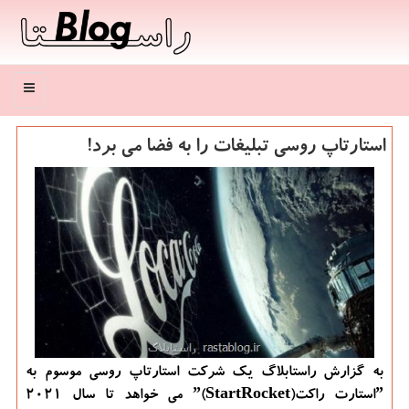
منو
استارتاپ روسی تبلیغات را به فضا می برد!
به گزارش راستابلاگ یك شركت استارتاپ روسی موسوم به
ˮاستارت راكتˮ(StartRocket) می خواهد تا سال 2021