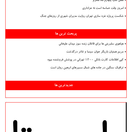
مقتل شب چهارم ماه محرم
امروز وقت حماسه است نه عزاداری
شکست پروژه غزه سازی تهران روایت مدیران شهری از روزهای جنگ
پربحث ترین ها
هیاهوی سلبریتی ها برای قاتلان زنده سوز میدان علیخانی
مریم همتیان بازیگر جوان سینما و تئاتر درگذشت
کپی اطلاعات کارت بانکی ۱۲۰۰ تهرانی در پوشش فروشنده میوه
ترافیک سنگین در جاده های شمال مسیرهای اربعین روان است
جدیدترین ها