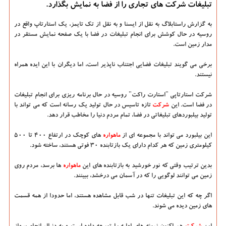
تبلیغات شركت های تجاری را از فضا به نمایش بگذارد.
به گزارش راستابلاگ به نقل از ایسنا و به نقل از تك تایمز،
یك استارتاپ واقع در
روسیه در حال كوشش برای انجام تبلیغات در فضا با یك صفحه نمایش مستقر در
مدار زمین است.
برخی می گویند تبلیغات فضایی اجتناب ناپذیر است، اما دیگران با این ایده همراه
نیستند.
شركت استارتاپی "استارت راكت" روسیه در حال برنامه ریزی برای انجام تبلیغات
در فضا است. این
شركت
تازه تاسیس در حال تولید یك رسانه است كه می تواند با
تولید بیلبوردهای تبلیغاتی در فضا، تمام مردم دنیا را مخاطب قرار دهد.
این بیلبورد می تواند با مجموعه ای از
ماهواره
های كوچك در ارتفاع 400 تا 500
كیلومتری زمین كه هر كدام دارای یك بازتابنده 30 فوتی هستند، ساخته شود.
بدین ترتیب وقتی كه نور خورشید به بازتابنده های این
ماهواره
ها برسد، مردم روی
زمین می توانند لوگویی را كه در آسمان می درخشد، ببینند.
اگر چه كه این تبلیغات تنها در شب قابل مشاهده هستند، اما حدودا از همه قسمت
های زمین دیده می شوند.