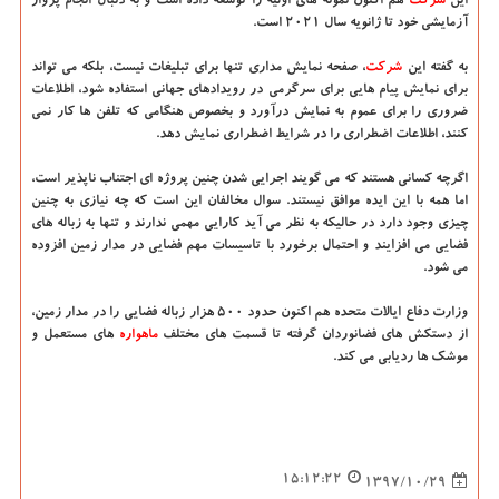
این
شركت
هم اكنون نمونه های اولیه را توسعه داده است و به دنبال انجام پرواز
آزمایشی خود تا ژانویه سال 2021 است.
به گفته این
شركت
، صفحه نمایش مداری تنها برای تبلیغات نیست، بلكه می تواند
برای نمایش پیام هایی برای سرگرمی در رویدادهای جهانی استفاده شود، اطلاعات
ضروری را برای عموم به نمایش درآورد و بخصوص هنگامی كه تلفن ها كار نمی
كنند، اطلاعات اضطراری را در شرایط اضطراری نمایش دهد.
اگرچه كسانی هستند كه می گویند اجرایی شدن چنین پروژه ای اجتناب ناپذیر است،
اما همه با این ایده موافق نیستند. سوال مخالفان این است كه چه نیازی به چنین
چیزی وجود دارد در حالیكه به نظر می آید كارایی مهمی ندارند و تنها به زباله های
فضایی می افزایند و احتمال برخورد با تاسیسات مهم فضایی در مدار زمین افزوده
می شود.
وزارت دفاع ایالات متحده هم اكنون حدود 500 هزار زباله فضایی را در مدار زمین،
از دستكش های فضانوردان گرفته تا قسمت های مختلف
ماهواره
های مستعمل و
موشك ها ردیابی می كند.
15:12:22
1397/10/29