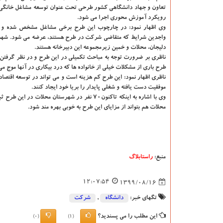
تعاون و جهاد دانشگاهی کشور طرحی تحت عنوان توسعه مشاغل خانگی ت
رویکرد آموزش محوری اجرا می شود.
وی اظهار نمود: در چارچوب این طرح برخی مشاغل مشخص شده و 
واجدین شرایط که متقاضی شرکت در طرح هستند، عرضه می شود. شهرست
دلیجان، محلات و خمین زیرمجموعه این دبیرخانه هستند.
ناظری بر ضرورت توجه به مباحث تکمیلی در این طرح و در نظر گرفتن
طرح باری از مشکلات خیلی از خانواده ها که درد بیکاری در آنها موج می 
ناظری اظهار نمود: این طرح کم هزینه است و می تواند در توسعه اقتصاد
موفقیت دست یافته و شغلی پایدار را بریا خود ایجاد کنند.
وی با اشاره به اینکه تاکنون70 نفر در شهرستان
محلات هم بتواند از مزایای این طرح به خوبی بهره مند شود.
منبع:
راستابلاگ
12:07:54
1399/08/16
تگهای خبر:
دانشگاه‌
,
شركت
این مطلب را می پسندید؟
(0)
(1)