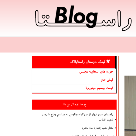
لینک دوستان راستابلاگ
حوزه های انتخابیه مجلس
فیش حج
قیمت بیسیم موتورولا
پربیننده ترین ها
راهنمای عبور زوار از بزرگراه چالوس به مراسم وداع با رهبر
شهید انقلاب
مقتل شب چهارم ماه محرم