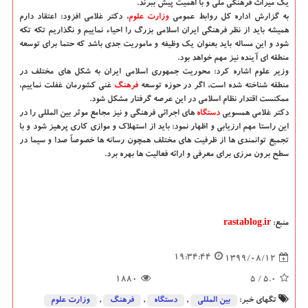
یک میراث فرهنگی ملی و با اهمیت پیش ببرند.
به گزارش اداره کل روابط عمومی
وزارت علوم
، دکتر غلامی افزود: اعتقاد دارم
همیشه باید از نظر فرهنگی ایران اسلامی بزرگ را احیاء نماییم و نگذاریم تکه تکه
شود و این مساله باید بعنوان یک وظیفه و ماموریت جدی باشد که حتما برای توسعه
منطقه ای آینده نیز مهم خواهد بود.
وزیر علوم اشاره کرد: محوریت جمهوری اسلامی ایران به شکل های مختلف در
منطقه شناخته شده است، اگر در حوزه توسعه
فرهنگ
غنی کشورمان غفلت نماییم،
ممکنست اقتدار نظام اسلامی در این عرصه گرفتار مشکل شود.
دکتر غلامی همسویی
دستگاه
های اجرائی فرهنگی و نیز مجامع موثر بین المللی را در
این راستا مهم ارزیابی و اظهار نمود: باید از استهلاک و موازی کاری پرهیز شود و با
تجمیع توانمندی ها از ظرفیت های مختلف همچون رسانه ها خصوصاً صدا و سیما در
سطح برون مرزی برای معرفی و ارائه فعالیت ها بهره برد.
منبع:
rastablog.ir
19:34:44
1399/08/12
1880
/ 5
5.0
تگهای خبر:
بین المللی
,
دستگاه
,
فرهنگ
,
وزارت علوم