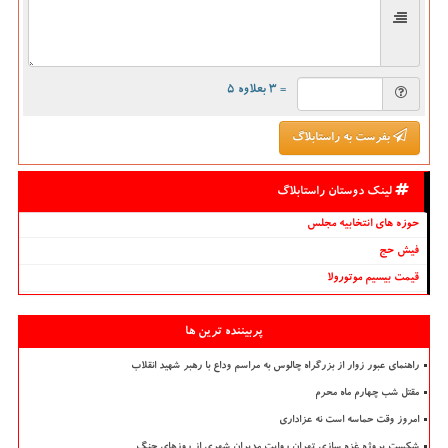
= ۳ بعلاوه ۵
بفرست به راستابلاگ
لینک دوستان راستابلاگ
حوزه های انتخابیه مجلس
فیش حج
قیمت بیسیم موتورولا
پربیننده ترین ها
راهنمای عبور زوار از بزرگراه چالوس به مراسم وداع با رهبر شهید انقلاب
مقتل شب چهارم ماه محرم
امروز وقت حماسه است نه عزاداری
شکست پروژه غزه سازی تهران روایت مدیران شهری از روزهای جنگ