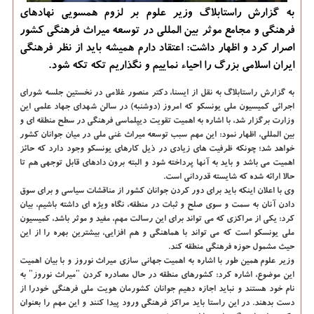
به گزارش راستابلاگ وزیر علوم بر لزوم همسویی نهادهای
فرهنگی و مجامع موثر بین المللی در توسعه میراث فرهنگی كشور
اصرار كرد و اظهار داشت: اعتقاد دارم همیشه باید از نظر فرهنگی
ایران اسلامی بزرگ را احیاء نماییم و نگذاریم تكه تكه شود.
به گزارش راستابلاگ به نقل از ایسنا،
دکتر منصور غلامی در نخستین جلسه شورای
اجرائی کمیسیون ملی یونسکو که امروز (دوشنبه) در سالن شهدای جهاد علمی این
وزارت برگزار شد، با اشاره به اهمیت تقویت دیپلماسی فرهنگی در سطح منطقه ای و
بین المللی، اظهار نمود: این مهم سبب توسعه میراث غنی ملی در میان جوانان کشور
خواهد شد؛ چونکه ظرفیت های زیادی در ذیل کارهای یونسکو وجود دارد که حائز
اهمیت می باشد و باید به آنها پرداخته شود و البته برون دادهای قابل توجهی هم تا
حالا ارائه شده که شایسته قدردانی است.
وی با اعلان اینکه باید برای دور کردن جوانان کشور از مناقشات سیاسی و برای سوق
دادن آنان به سمت و سوی صلح و ثبات در منطقه، نگاه ویژه ای داشته باشیم، بیان
کرد: یکی از مراکزی که می تواند برای این رسالت مهم، مفید و موثر باشد، کمیسیون
ملی یونسکو است که می تواند با هماهنگی و هم افزایی، بیشترین بهره را از این
حیث مشمول حوزه فرهنگی منطقه کند.
وزیر علوم همین طور با اشاره به اهمیت جهانی سازی میراث نوروز و با بیان اهمیت
این موضوع، اشاره کرد: کشورهای منطقه در حال مصادره کردن "میراث نوروز" به
نام خود هستند و نباید اجازه دهیم جوانان کشورمان هویت ملی فرهنگی خودرا از
دست بدهند. در این راستا باید مراکز فرهنگی ورود پیدا کنند و این مهم را بعنوان