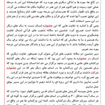
در كاخ ها، موزه ها و اماكن دیگری هم بهره برد كه خوشبختانه این امر به مرحله
عملی خود رسیده و هم اكنون هم از این هنر در اینگونه مكان ها استفاده می گردد.
در واقع باید اظهار داشت كه هنرمندان این عرصه مورد لطف امام رضا(ع) هستند و
این توفیق نصیب آنها شده كه برای قرآن و مكان های مقدسی قلم زنند و از هنرشان
در این مسیر استفاده كنند.
چمی گو با اشاره به تفاوت هایی كه این
جشنواره
امسال نسبت به سال های دیگر
داشته است تصریح كرد: ششمین دو سالانه تذهیب های قرآنی امسال تفاوت
چشمگیری نسبت به دوره های گذشته داشته است اما ما در این دو حوزه در ابتدای
راه هستیم و بنا به سفارش ای كه اساتید به ما داشتند این راه می تواند برای سال
های آینده راهگشا باشد تا ما بتوانیم از این هنر زیبا و ماندگار هنرمندان این عرصه
بهره مند شویم.
دبیر ششمین دو سالانه تذهیب های قرآنی عنوان كرد: همینطور تفاوت دیگری كه
امسال در
جشنواره
به وجود آمد این بود كه با وجود اینكه در سال های گذشته
وركشاپ های علمی و هنری در مشهد برگزار می شد اما امسال بدین صورت بود كه
برای نخستین بار این وركشاپ ها در استان های دیگر هم كه در این
جشنواره
شركت
داشتند برگزار گردید و مورد استقبال علاقه مندان به این هنر قرار گرفت.
وی تصریح كرد: با این تواصیف و موفقیت هایی كه تا حدودی توانسته ایم در این راه
كسب نماییم، بنا داریم كه این رویه ای را ادامه دهیم تا بتوانیم در این مسیر موفق
عمل نماییم.
مدیر عامل موسسه آفرینش های هنری آستان قدس رضوی اظهار نمود: بنا است كه
در سال آینده حداقل ۳۰ وركشاپ در استان های كشور برگزار شود، به گونه ای كه
هر استان میزبان حداقل یك وركشاپ باشد. البته این وركشاپ ها هم در واقع در