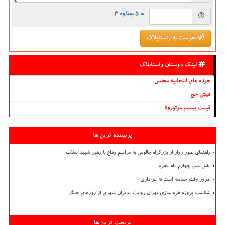
= ۵ بعلاوه ۴
بفرست به راستابلاگ
لینک دوستان راستابلاگ
حوزه های انتخابیه مجلس
فیش حج
قیمت بیسیم موتورولا
پربیننده ترین ها
راهنمای عبور زوار از بزرگراه چالوس به مراسم وداع با رهبر شهید انقلاب
مقتل شب چهارم ماه محرم
امروز وقت حماسه است نه عزاداری
شکست پروژه غزه سازی تهران روایت مدیران شهری از روزهای جنگ
پربحث ترین ها