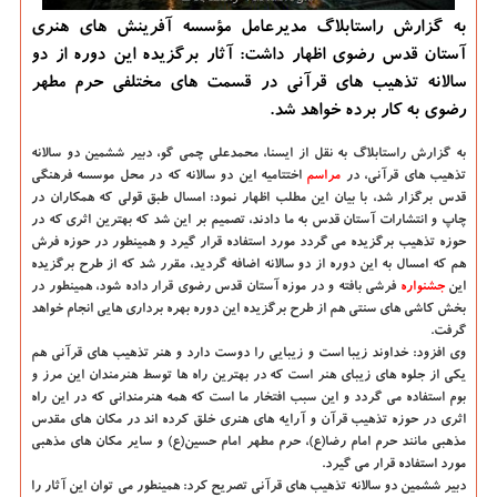
به گزارش راستابلاگ مدیرعامل مؤسسه آفرینش های هنری
آستان قدس رضوی اظهار داشت: آثار برگزیده این دوره از دو
سالانه تذهیب های قرآنی در قسمت های مختلفی حرم مطهر
رضوی به كار برده خواهد شد.
به گزارش راستابلاگ به نقل از ایسنا، محمدعلی چمی گو، دبیر ششمین دو سالانه
تذهیب های قرآنی، در
مراسم
اختتامیه این دو سالانه كه در محل موسسه فرهنگی
قدس برگزار شد، با بیان این مطلب اظهار نمود: امسال طبق قولی كه همكاران در
چاپ و انتشارات آستان قدس به ما دادند، تصمیم بر این شد كه بهترین اثری كه در
حوزه تذهیب برگزیده می گردد مورد استفاده قرار گیرد و همینطور در حوزه فرش
هم كه امسال به این دوره از دو سالانه اضافه گردید، مقرر شد كه از طرح برگزیده
این
جشنواره
فرشی بافته و در موزه آستان قدس رضوی قرار داده شود، همینطور در
بخش كاشی های سنتی هم از طرح برگزیده این دوره بهره برداری هایی انجام خواهد
گرفت.
وی افزود: خداوند زیبا است و زیبایی را دوست دارد و هنر تذهیب های قرآنی هم
یكی از جلوه های زیبای هنر است كه در بهترین راه ها توسط هنرمندان این مرز و
بوم استفاده می گردد و این سبب افتخار ما است كه همه هنرمندانی كه در این راه
اثری در حوزه تذهیب قرآن و آرایه های هنری خلق كرده اند در مكان های مقدس
مذهبی مانند حرم امام رضا(ع)، حرم مطهر امام حسین(ع) و سایر مكان های مذهبی
مورد استفاده قرار می گیرد.
دبیر ششمین دو سالانه تذهیب های قرآنی تصریح كرد: همینطور می توان این آثار را