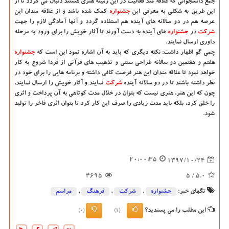
جمع دانشجوانی كه علاقه مند فعالیت در این زمینه هنری هستند دنبال می گردد تا از
این طریق به شكلی به معرفی این
جشنواره
كمك شده باشد و از علاقه مندان این
عرصه هم در دو سالانه های آینده هم استفاده گردد و آنها آمادگی لازم را جهت
شركت
در
جشنواره
های آینده به دست آورند تا آثار خویش را برای ورود به مرحله
داوری ارسال نمایند.
چمی گو اظهار داشت: نكته دیگری كه باید به آن اشاره نمود این است كه
جشنواره
هفتم و هفتمین دو سالانه طراحی سنتی و تذهیب های قرآنی از فردا شروع به كار
خواهد نمود تا علاقه مندان این هنر فرصت كافی داشته و برنامه هایی را برای خود در
نظر داشته باشند تا در دو سالانه آینده
شركت
نمایند و آثار خویش را ارسال نمایند،
چون كه این هنر، هنری نیست كه بتوان در خلال مدت كوتاهی به آن پرداخت و اثری
را خلق كرد، بلكه باید مدت زیادی را صرف این كار كرد تا بتوان اثری فاخر را تولید
شود.
20:00:35
1397/10/24
4695
/ 5
5.0
تگهای خبر:
جشنواره
,
شركت
,
فرهنگ
,
مراسم
این مطلب را می پسندید؟
(0)
(1)