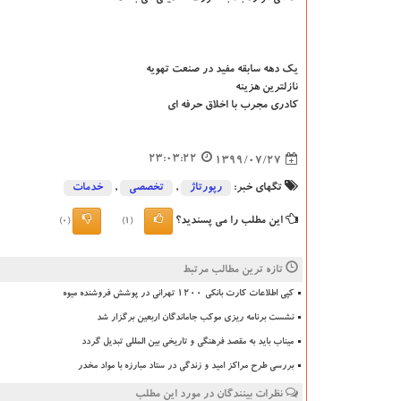
یک دهه سابقه مفید در صنعت تهویه
نازلترین هزینه
کادری مجرب با اخلاق حرفه ای
23:03:22
1399/07/27
تگهای خبر:
رپورتاژ
,
تخصصی
,
خدمات
این مطلب را می پسندید؟
(0)
(1)
تازه ترین مطالب مرتبط
کپی اطلاعات کارت بانکی ۱۲۰۰ تهرانی در پوشش فروشنده میوه
نشست برنامه ریزی موکب جاماندگان اربعین برگزار شد
میناب باید به مقصد فرهنگی و تاریخی بین المللی تبدیل گردد
بررسی طرح مراکز امید و زندگی در ستاد مبارزه با مواد مخدر
نظرات بینندگان در مورد این مطلب