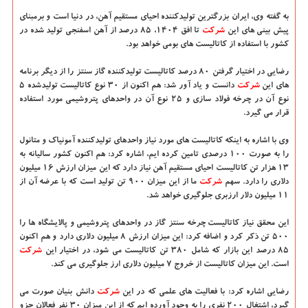
به گفته وی، ایران بزرگترین تولیدكننده احیای مستقیم آهن، در دنیا است و برمبنای
پیش بینی های این
شركت
تا افق ۱۴۰۴، ۸۵ درصد از آهن اسفنجی تولید شده در
كشور با استفاده از كاتالیست های بومی خواهد بود.
رضایی در اختیار گرفتن ۸۰ درصد كاتالیست تولیدكننده گاز سنتز را از دیگر برنامه
های این
شركت
دانست و یاد آور شد: هم اكنون از ۳۰ نوع كاتالیست تولیدشده ۵
نوع آن در چرخه فولاد سازی و ۲۵ نوع آن در واحدهای پتروشیمی مورد استفاده
قرار می گیرد.
وی با اشاره به اینكه كاتالیست های مورد نیاز واحدهای تولیدكننده آمونیاك و متانول
را به صورت ۱۰۰ درصدی تامین كرده ایم، اشاره كرد: هم اكنون كشور سالیانه به
۱۳ هزار تن كاتالیست احیای مستقیم آهن نیاز دارد كه این میزان ارزش ۱۶ میلیون
دلاری را دارد. سهم
شركت
ما از این میزان ۹۰۰ تن تولید است كه با عرضه آن از
۱۱ میلیون دلار ارزبری جلوگیری خواهد شد.
این محقق نیاز كاتالیست چرخه سنتز گاز در واحدهای پتروشیمی و پالایشگاه ها را
۵۰۰ تن ذكر كرد و اضافه كرد: این میزان ارزش ۸ میلیون دلاری دارد و هم اكنون
۸۵ درصد این بازار كه شامل ۳۸۰ تن كاتالیست می شود، در اختیار این
شركت
است. این میزان كاتالیست از خروج ۷ میلیون دلاری ارز جلوگیری می كند.
رضایی اشاره كرد: با فعالیت های علمی كه در این
شركت
دانش بنیان صورت می
گیرد، اشتغال ۲۰۰ نفری را به وجود آورده ایم كه از این میزان ۳۰ نفر فعالان جزو