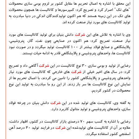
این محقق با اشاره به اعمال تحریم ها مقابل كشور بر لزوم بومی سازی محصولات
"های تك" اصرار كرد و تصریح كرد: كمپرسورها و كاتالیست ها همچون محصولات
های تك در این زمینه هستند كه هم اكنون تولیدكنندگان اندكی در دنیا مبادرت به
تولید كاتالیست های مورد نیاز صنعت كرده اند.
وی با اشاره به تلاش های این
شركت
دانش بنیان برای تولید كاتالیست های مورد
نیاز صنعت، تصریح كرد: هم اكنون در صنایعی چون نفت، گاز، پتروشیمی،
پالایشگاهی و صنایع فولاد بیشتر از ۱۰۰ كاتالیست تولید میگردد و در صورت نبود
كاتالیست ها، واحدهای پتروشیمی و پالایشگاهی قادر به ادامه حیات نیستند.
رضایی از تولید و بومی سازی ۳۰ نوع كاتالیست در این
شركت
آگاهی داد و تصریح
كرد: در سال های اخیر خیلی از
شركت
های خارجی كه كاتالیست های مورد نیاز
واحدهای پتروشیمی و پالایشگاهی كشور را تامین می كردند، با اعمال تحریم ها از
نمایش این نوع كاتالیست ها سر باز زدند. از این رو ما مبادرت به تولید این نوع
محصولات در كشور كردیم.
به گفته وی، كاتالیست های تولید شده در این
شركت
دانش بنیان در چرخه فولاد
سازی، واحدهای پتروشیمی و تولید متانول كاربرد دارد.
رضایی با اشاره به كسب سهم ۷۰ درصدی بازار كاتالیست در كشور، اظهار داشت:
علاوه بر آن از كاتالیست های تولیدشده این
شركت
در فرایند تولید ۴۰ درصد آهن
اسفنجی كشور استفاده میگردد.