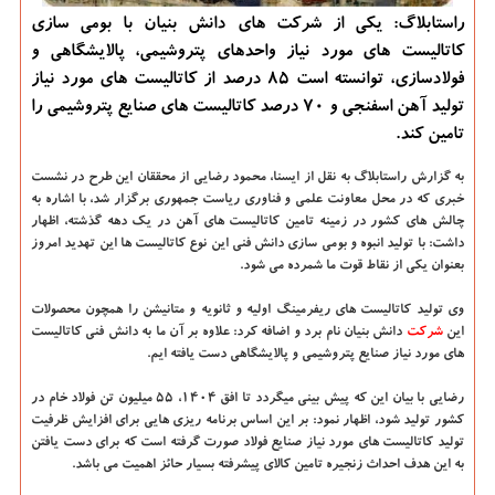
راستابلاگ: یكی از شركت های دانش بنیان با بومی سازی
كاتالیست های مورد نیاز واحدهای پتروشیمی، پالایشگاهی و
فولادسازی، توانسته است ۸۵ درصد از كاتالیست های مورد نیاز
تولید آهن اسفنجی و ۷۰ درصد كاتالیست های صنایع پتروشیمی را
تامین كند.
به گزارش راستابلاگ به نقل از ایسنا،
محمود رضایی از محققان این طرح در نشست
خبری كه در محل معاونت علمی و فناوری ریاست جمهوری برگزار شد، با اشاره به
چالش های كشور در زمینه تامین كاتالیست های آهن در یك دهه گذشته، اظهار
داشت: با تولید انبوه و بومی سازی دانش فنی این نوع كاتالیست ها این تهدید امروز
بعنوان یكی از نقاط قوت ما شمرده می شود.
وی تولید كاتالیست های ریفرمینگ اولیه و ثانویه و متانیشن را همچون محصولات
این
شركت
دانش بنیان نام برد و اضافه كرد: علاوه بر آن ما به دانش فنی كاتالیست
های مورد نیاز صنایع پتروشیمی و پالایشگاهی دست یافته ایم.
رضایی با بیان این كه پیش بینی میگردد تا افق ۱۴۰۴، ۵۵ میلیون تن فولاد خام در
كشور تولید شود، اظهار نمود: بر این اساس برنامه ریزی هایی برای افزایش ظرفیت
تولید كاتالیست های مورد نیاز صنایع فولاد صورت گرفته است كه برای دست یافتن
به این هدف احداث زنجیره تامین كالای پیشرفته بسیار حائز اهمیت می باشد.