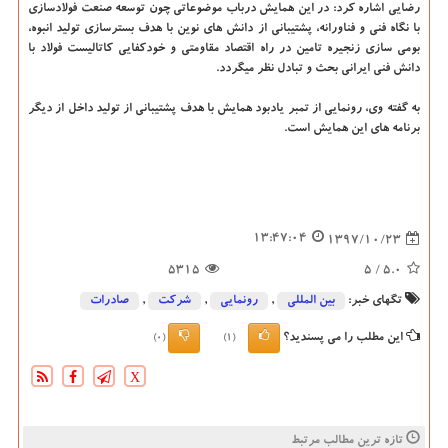
رضایی اشاره كرد: در این همایش درباب موضوعاتی چون توسعه صنعت فولادسازی
با نگاه فنی و فناورانه، پشتیبانی از دانش های نوین با هدف بسترسازی تولید انبوه،
بومی سازی زنجیره تامین در راه اقتصاد مقاومتی و خودكفایی كاتالیست فولاد با
دانش فنی ایرانی بحث و تبادل نظر میگردد.
به گفته وی، رونمایی از تمبر یادبود همایش با هدف پشتیبانی از تولید داخل از دیگر
برنامه های این همایش است.
13:47:04
1397/10/23
5315
/ 5
5.0
تگهای خبر:
بین المللی
,
رونمایی
,
شركت
,
صادرات
این مطلب را می پسندید؟
(0)
(1)
X
تازه ترین مطالب مرتبط