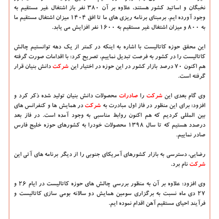
نخبگان و اساتید كشور هستند، علاوه بر آن ۳۸۰ نفر باز اشتغال غیر مستقیم به
وجود آورده ایم. برمبنای برنامه ریزی های ما تا افق ۱۴۰۴ میزان اشتغال مستقیم ما
به ۸۰۰ و میزان اشتغال غیر مستقیم به ۱۶۰۰ نفر افزایش می یابد.
این محقق حوزه كاتالیست با اشاره به اینكه در كمتر از یك دهه توانستیم چالش
كاتالیست را در كشور به فرصت تبدیل نماییم، تصریح كرد: با اقدامات صورت گرفته
هم اكنون ۷۰ درصد بازار كشور در این حوزه در اختیار این
شركت
دانش بنیان قرار
گرفته است.
وی گام بعدی این
شركت
را
صادرات
محصولات دانش بنیان تولید شده ذكر كرد و
افزود: برای این منظور در فاز اول مبادرت به
شركت
در همایش ها و كنفرانس های
بین المللی كردیم كه هم اكنون روابط مناسبی به وجود آمده است. در فاز بعد
درصدد هستیم كه تا سال ۱۳۹۸ محصولات خودرا به كشورهای حوزه خلیج فارس
صادر نماییم.
رضایی، دسترسی به بازار كشورهای آمریكای جنوبی را از دیگر برنامه های آتی این
شركت
نام برد.
وی افزود: علاوه بر آن به منظور بررسی چالش های حوزه كاتالیست در ایام ۲۶ و
۲۷ دی ماه نسبت به برگزاری سومین همایش دو سالانه بومی سازی كاتالیست و
فرآیند احیای مستقیم آهن اقدام نموده ایم.