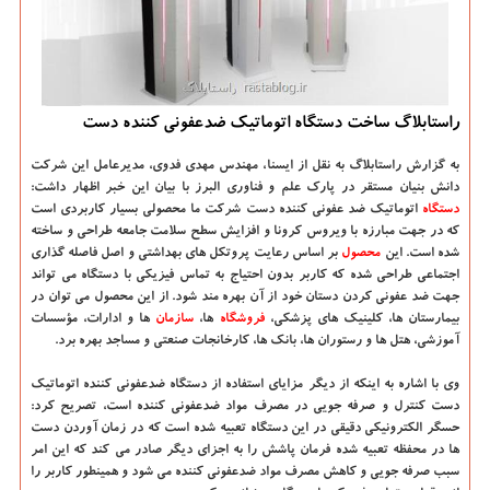
راستابلاگ ساخت دستگاه اتوماتیك ضدعفونی كننده دست
به گزارش راستابلاگ به نقل از ایسنا
، مهندس مهدی فدوی، مدیرعامل این شرکت
دانش بنیان مستقر در پارک علم و فناوری البرز با بیان این خبر اظهار داشت:
دستگاه
اتوماتیک ضد عفونی کننده دست شرکت ما محصولی بسیار کاربردی است
که در جهت مبارزه با ویروس کرونا و افزایش سطح سلامت جامعه طراحی و ساخته
شده است. این
محصول
بر اساس رعایت پروتکل های بهداشتی و اصل فاصله گذاری
اجتماعی طراحی شده که کاربر بدون احتیاج به تماس فیزیکی با دستگاه می تواند
جهت ضد عفونی کردن دستان خود از آن بهره مند شود. از این محصول می توان در
بیمارستان ها، کلینیک های پزشکی،
فروشگاه
ها،
سازمان
ها و ادارات، مؤسسات
آموزشی، هتل ها و رستوران ها، بانک ها، کارخانجات صنعتی و مساجد بهره برد.
وی با اشاره به اینکه از دیگر مزایای استفاده از دستگاه ضدعفونی کننده اتوماتیک
دست کنترل و صرفه جویی در مصرف مواد ضدعفونی کننده است، تصریح کرد:
حسگر الکترونیکی دقیقی در این دستگاه تعبیه شده است که در زمان آوردن دست
ها در محفظه تعبیه شده فرمان پاشش را به اجزای دیگر صادر می کند که این امر
سبب صرفه جویی و کاهش مصرف مواد ضدعفونی کننده می شود و همینطور کاربر را