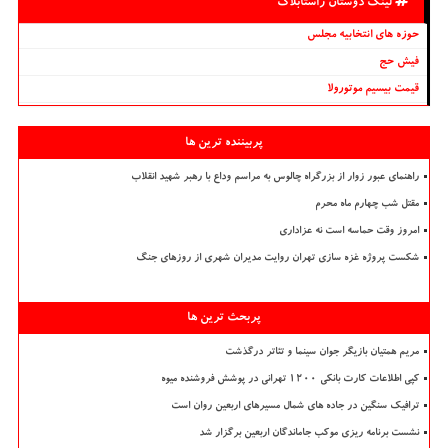
لینک دوستان راستابلاگ
حوزه های انتخابیه مجلس
فیش حج
قیمت بیسیم موتورولا
پربیننده ترین ها
راهنمای عبور زوار از بزرگراه چالوس به مراسم وداع با رهبر شهید انقلاب
مقتل شب چهارم ماه محرم
امروز وقت حماسه است نه عزاداری
شکست پروژه غزه سازی تهران روایت مدیران شهری از روزهای جنگ
پربحث ترین ها
مریم همتیان بازیگر جوان سینما و تئاتر درگذشت
کپی اطلاعات کارت بانکی ۱۲۰۰ تهرانی در پوشش فروشنده میوه
ترافیک سنگین در جاده های شمال مسیرهای اربعین روان است
نشست برنامه ریزی موکب جاماندگان اربعین برگزار شد