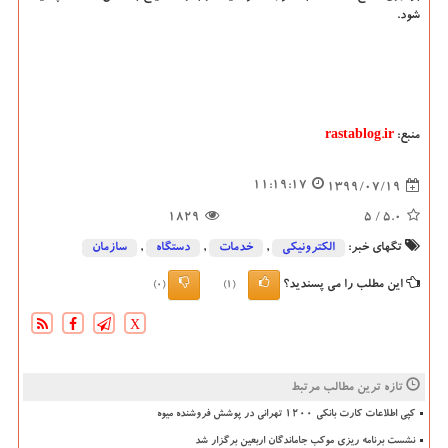
شود.
منبع:
rastablog.ir
11:19:17
1399/07/19
1829
/ 5
5.0
تگهای خبر:
الكترونیكی
,
خدمات
,
دستگاه
,
سازمان
این مطلب را می پسندید؟
(0)
(1)
X
تازه ترین مطالب مرتبط
کپی اطلاعات کارت بانکی ۱۲۰۰ تهرانی در پوشش فروشنده میوه
نشست برنامه ریزی موکب جاماندگان اربعین برگزار شد