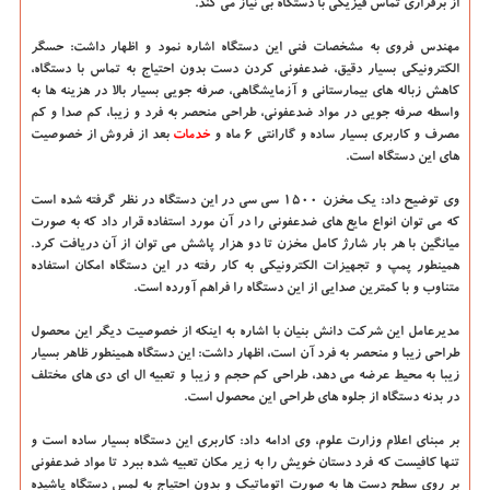
از برقراری تماس فیزیکی با دستگاه بی نیاز می کند.
مهندس فروی به مشخصات فنی این دستگاه اشاره نمود و اظهار داشت: حسگر
الکترونیکی بسیار دقیق، ضدعفونی کردن دست بدون احتیاج به تماس با دستگاه،
کاهش زباله های بیمارستانی و آزمایشگاهی، صرفه جویی بسیار بالا در هزینه ها به
واسطه صرفه جویی در مواد ضدعفونی، طراحی منحصر به فرد و زیبا، کم صدا و کم
مصرف و کاربری بسیار ساده و گارانتی ۶ ماه و
خدمات
بعد از فروش از خصوصیت
های این دستگاه است.
وی توضیح داد: یک مخزن ۱۵۰۰ سی سی در این دستگاه در نظر گرفته شده است
که می توان انواع مایع های ضدعفونی را در آن مورد استفاده قرار داد که به صورت
میانگین با هر بار شارژ کامل مخزن تا دو هزار پاشش می توان از آن دریافت کرد.
همینطور پمپ و تجهیزات الکترونیکی به کار رفته در این دستگاه امکان استفاده
متناوب و با کمترین صدایی از این دستگاه را فراهم آورده است.
مدیرعامل این شرکت دانش بنیان با اشاره به اینکه از خصوصیت دیگر این محصول
طراحی زیبا و منحصر به فرد آن است، اظهار داشت: این دستگاه همینطور ظاهر بسیار
زیبا به محیط عرضه می دهد، طراحی کم حجم و زیبا و تعبیه ال ای دی های مختلف
در بدنه دستگاه از جلوه های طراحی این محصول است.
بر مبنای اعلام وزارت علوم، وی ادامه داد: کاربری این دستگاه بسیار ساده است و
تنها کافیست که فرد دستان خویش را به زیر مکان تعبیه شده ببرد تا مواد ضدعفونی
بر روی سطح دست ها به صورت اتوماتیک و بدون احتیاج به لمس دستگاه پاشیده