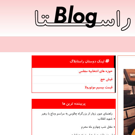
لینک دوستان راستابلاگ
حوزه های انتخابیه مجلس
فیش حج
قیمت بیسیم موتورولا
پربیننده ترین ها
راهنمای عبور زوار از بزرگراه چالوس به مراسم وداع با رهبر
شهید انقلاب
مقتل شب چهارم ماه محرم