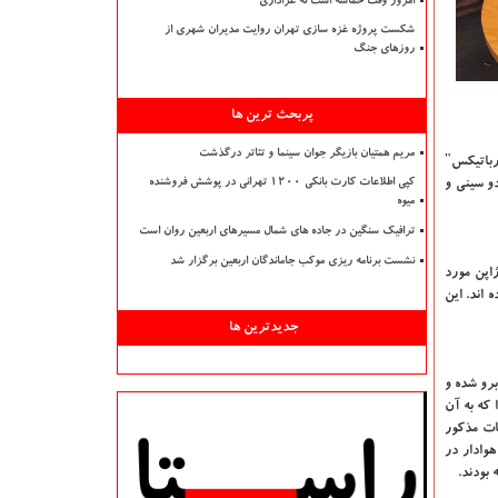
امروز وقت حماسه است نه عزاداری
شکست پروژه غزه سازی تهران روایت مدیران شهری از
روزهای جنگ
پربحث ترین ها
مریم همتیان بازیگر جوان سینما و تئاتر درگذشت
باتیکس"
دو سینی و
کپی اطلاعات کارت بانکی ۱۲۰۰ تهرانی در پوشش فروشنده
میوه
ترافیک سنگین در جاده های شمال مسیرهای اربعین روان است
نشست برنامه ریزی موکب جاماندگان اربعین برگزار شد
ای خفیف در ژاپن مورد
 اند. این
جدیدترین ها
اد روبرو شده و
 که به آن
ات مذکور
وادار در
بودند.