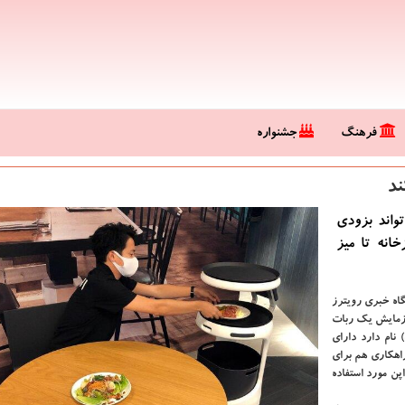
فرهنگ
جشنواره
ند
ی جدید شركت ˮسافت بنكˮ می تواند بزودی
انه تا میز
یگاه خبری رویترز
آزمایش یک ربات
سرویس غذایی جدید در ژاپن است. این ربات که "سروی" (Servi) نام دارد دارای
اهکاری هم برای
روی کار در ژاپن مورد استفاده