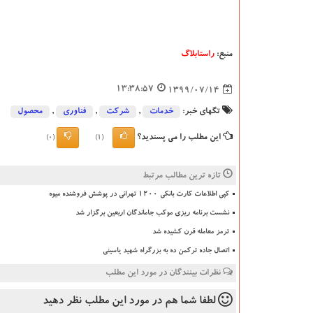
منبع:
راستابلاگ
13:38:57
1399/07/14
تگهای خبر:
خدمات
,
شركت
,
فناوری
,
محصول
این مطلب را می پسندید؟
(0)
(1)
تازه ترین مطالب مرتبط
کپی اطلاعات کارت بانکی ۱۲۰۰ تهرانی در پوشش فروشنده میوه
نشست برنامه ریزی موکب جاماندگان اربعین برگزار شد
ترمز معامله قرن کشیده شد
اتصال جاده ترکمن ده به بزرگراه شهید یاسینی
نظرات بینندگان در مورد این مطلب
لطفا شما هم
در مورد این مطلب
نظر دهید