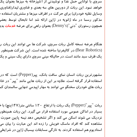
سروی با توانایی حمل غذا و نوشیدنی از آشپزخانه به میزها بعنوان 
خواهد نمود. این ربات از دوربین های سه بعدی و فناوری لیدار(فناوری 
وسایل نقلیه خودران) برای حرکت در اطراف میزها و مشتریان استفاده خ
مذکور رسما در ماه ژانویه در ژاپن ارائه شد اما تابحال توسط بعضی
همچون رستوران "دنی"(Denny's) بعنوان راهی برای عرضه
خدمات
بدو
هنگام عرضه نسخه کامل ربات سروی، شرکت ها می توانند این ربات را با هزینه ۹۵۰ دلار در ماه برای یک دوره سه ساله 
(Bear Robotics) در کالیفرنیا ساخته شده است. این شر
یک ظرف سبد مانند است، در حالیکه مینی سروی دارای یک سینی و یک 
استفاده قرار گرفته است. علاوه بر این از ربات هایی مانند "پپر" در خ
ربات های خودران سخنگو می توانند به مهار اپیدمی تنهایی سالمندان ک
ربات "پپر"(er
بسیار در اماکن عمومی مورد استفاده قرار می گیرد. این ربات همینطور
نزدیک می شوند اسکن می کند و اگر تشخیص دهد نیمه پایین صورت آنها
مشاهده کند که افراد ماسک خویش را زده اند این عبارت را بیان می
استادیوم هم استفاده کردند. به تازگی مسابقات بیسبال ژاپن در شرایطی