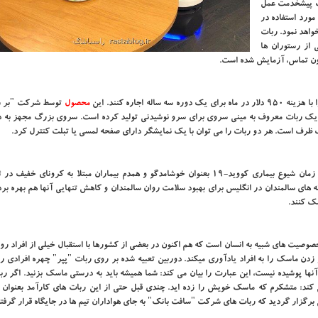
یک پیشخدمت عمل
مورد استفاده در
واهد نمود. ربات
 از رستوران ها
ن تماس، آزمایش شده است.
اجاره کنند. این
محصول
توسط شرکت "بر ر
کت همینطور یک ربات معروف به مینی سروی برای سرو نوشیدنی تولید کرده است. سروی بزرگ مجهز به 
ظرف است. هر دو ربات را می توان با یک نمایشگر دارای صفحه لمسی یا تبلت کنترل کرد.
مشهورترین ربات انسان نمای سافت بانک، پپر(Pepper) است که در زمان شیوع بیماری کووید-۱۹ بعنوان خوشامدگو و همدم بیماران مبتلا به کرون
انه های سالمندان در انگلیس برای بهبود سلامت روان سالمندان و کاهش تنهایی آنها هم بهره برده
مک کنند.
Pepp) یک ربات با ارتفاع ۱۲۰ سانتی متر(۴۷ اینچ) با خصوصیت های شبیه به انسان است که هم اکنون در بعضی از کشورها با استقبال خیلی از افر
 زدن ماسک را به افراد یادآوری میکند. دوربین تعبیه شده بر روی ربات "پپر" چهره افرادی را
 پوشیده نیست، این عبارت را بیان می کند: شما همیشه باید به درستی ماسک بزنید. اگر رب
 کند: متشکرم که ماسک خویش را زده اید. چندی قبل حتی از این ربات های کارآمد بعنوان ه
 برگزار گردید که ربات های شرکت "سافت بانک" به جای هواداران تیم ها در جایگاه قرار گرفته 