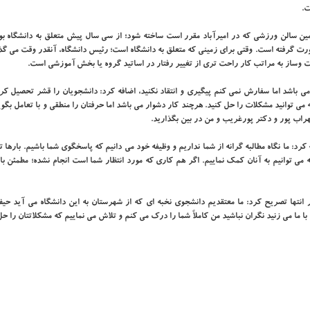
ت.
مین سالن ورزشی که در امیرآباد مقرر است ساخته شود؛ از سی سال پیش متعلق به دانشگاه بود
ورت گرفته است. وقتی برای زمینی که متعلق به دانشگاه است؛ رئیس دانشگاه، آنقدر وقت می گذ
وساز به مراتب کار راحت تری از تغییر رفتار در اساتید گروه یا بخش آموزشی است.
می باشد اما سفارش نمی کنم پیگیری و انتقاد نکنید، اضافه کرد: دانشجویان را قشر تحصیل ک
 می توانید مشکلات را حل کنید. هرچند کار دشوار می باشد اما حرفتان را منطقی و با تعامل بگوی
هراب پور و دکتر پورغریب و من در بین بگذارید.
رد: ما نگاه مطالبه گرانه از شما نداریم و وظیفه خود می دانیم که پاسخگوی شما باشیم. بارها ت
 می توانیم به آنان کمک نماییم. اگر هم کاری که مورد انتظار شما است انجام نشده؛ مطمئن با
انتها تصریح کرد: ما معتقدیم دانشجوی نخبه ای که از شهرستان به این دانشگاه می آید حی
با ما می زنید نگران نباشید من کاملاً شما را درک می کنم و تلاش می نماییم که مشکلاتتان را حل