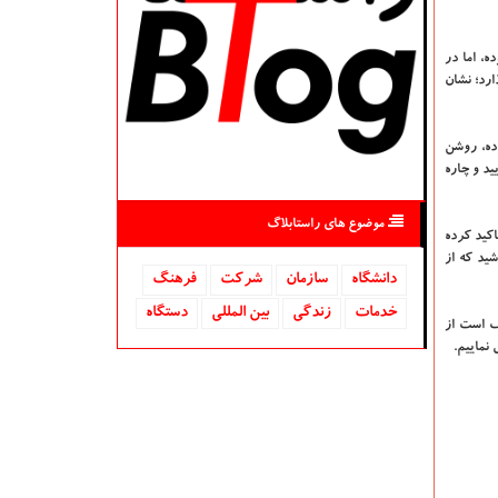
ه، اما در
ارد؛ نشان
رده، روشن
ید و چاره
موضوع های راستابلاگ
اکید کرده
شید که از
دانشگاه‌
سازمان
شركت
فرهنگ
خدمات
زندگی
بین المللی
دستگاه
ف است از
 نماییم.