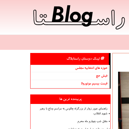
لینک دوستان راستابلاگ
حوزه های انتخابیه مجلس
فیش حج
قیمت بیسیم موتورولا
پربیننده ترین ها
راهنمای عبور زوار از بزرگراه چالوس به مراسم وداع با رهبر
شهید انقلاب
مقتل شب چهارم ماه محرم