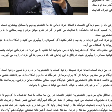
 زمان دانشجویی
ذرانده ام و سال
ی تهران فعالیت
ش راه و رسم زندگی دانست و اضافه کرد: زمانی که ما دانشجو بودیم با مسائل بیشتری دست و
ران کسب کرده ام؛ دانشگاه را هدایت می کنم و اگر در کارم موفق بودم و بیمارستانی را با 
انشجویی است.
د: قدر این دوران را بدانید و فکر نکنید اگر کمبودی را پیگیری می کنید و امکان دارد به نت
بیات به کمکتان می آید.
ی انجام داد، اضافه کرد: هرچند باید درس بخوانید اما کتاب را می توان در هرزمانی خواند. بعضی
وانید مسائل را پیگیری کنید. درواقع با این چالش ها، راه و رسم زندگی کردن را یاد می گیرید.
ر من زنده است، اضافه کرد: همیشه روحیه کمک به دانشجویان را دارم و با همین روحیه است ک
کرده و جای آن خوابگاه نو می سازیم. برنامه ای که برای نوسازی خوابگاه ها دارم و امکان دارد موردانتقاد بعضی 
ی واقفم. دغدغه های دانشجویی داشتن خوابگاه خوب، سالن مطالعه، سالن ورزشی، زیرساخت ه
انشجو از آن برخوردار باشد با خیال راحت می تواند درسش را بخواند.
 حداقل های موردنیاز دانشجویان اظهار داشت: در این سه سال، ما همه تلاشمان را کردیم تا 
مورد دانشجویان صحبت می شود، بیشتر از همه خوابگاه امیرآباد، تنهایی عصر جمعه و غربت دا
ردم با دیدن وضعیت خوابگاه ها از اینکه چقدر باید کار می شد و یا باید بشود، ناراحت شدم. بن
د خوابگاه دانشجویی ساخته و درحال ساخته شدن است. آشپزخانه صنعتی خوابگاه هم آبان ماه ر