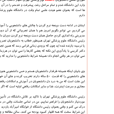
شورای صنفی دانشجویان
دانشگاه‌
لوم پزشکی تهران اظهار داشت: من از
وارد این دانشگاه شدم و تمام مراحل رشد، پیشرفت و خدمتم را در آن گ
ها است که بعنوان عضو هیئت علمی تمام وقت در دانشگاه علوم پزشک
دارم.
ایشان در ادامه دست وپنجه نرم کردن با چالش های دانشجویی را آموز
می کردیم. می توانم بگویم امروز هم با همان تجربیاتی که از آن دو
مدیریتی راه اندازی کردم، حاصل همان دست وپنجه نرم کردن دوران د
رئیس دانشگاه علوم پزشکی تهران همینطور خطاب به دانشجویان تصریح کر
یا نرسید؛ بازنده شده اید چون که بزودی زمانی فرامی رسد که همین تجر
دکتر کریمی با یادآوری این نکته که بعضی کارها را نمی توان در هرزمان
نمی توان در هر وقتی انجام داد؛ همیشه شرایط دانشجویی را ندارید که بت
وی بابیان اینکه همیشه طرفدار دانشجویان هستم و حس دانشجویی هنوز د
های دانشجویی را که قدمت ۵۰ ساله دارند تخریب 
این علت است که من به درد دل دانشجویان در آموزش و امکانات رفاه
مجازی و سرعت اینترنت، غذا و سایر امکانات رفاهی اولیه است که اگر د
رئیس دانشگاه علوم پزشکی تهران با تاکید بر تلاش دانشگاه در تأمین
موردنیاز دانشجویان را فراهم نماییم. من در تمامی جلسات، وقتی در 
درک می کنم و وقتی بعنوان رئیس دانشگاه از خوابگاه امیرآباد بازدید ک
این شرایط سخت که همه اظهار کمبود بودجه می کنند، سالن مطالعه و چن