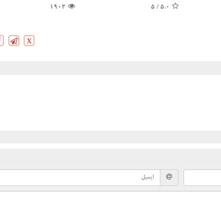
1902
/ 5
5.0
X