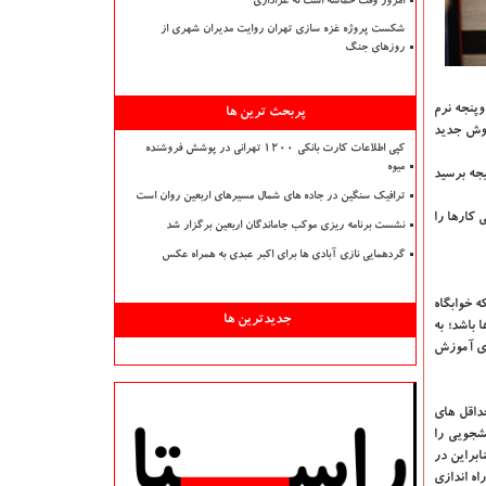
امروز وقت حماسه است نه عزاداری
شکست پروژه غزه سازی تهران روایت مدیران شهری از
روزهای جنگ
پنجه نرم
پربحث ترین ها
روش جدید
کپی اطلاعات کارت بانکی ۱۲۰۰ تهرانی در پوشش فروشنده
میوه
یجه برسید
ترافیک سنگین در جاده های شمال مسیرهای اربعین روان است
 کارها را
نشست برنامه ریزی موکب جاماندگان اربعین برگزار شد
گردهمایی نازی آبادی ها برای اکبر عبدی به همراه عکس
ه خوابگاه
جدیدترین ها
ها باشد؛ به
ای آموزش
حداقل های
نشجویی را
ابراین در
اه اندازی