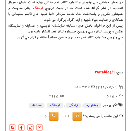
در بخش خیابانی سی ونهمین جشنواره تئاتر فجر بخشی ویژه تحت عنوان «سرباز
انقلاب» در نظر گرفته شده است که در جهت ترویج
فرهنگ
ایثار، مقاومت و
همینطور تکریم و پاسداشت مقام شامخ سردار دلها شهید حاج قاسم سلیمانی با
همکاری و حمایت بنیاد شهید و ایثارگران برگزار می شود.
پیش از این فراخوان بخش های «مسابقه نمایشنامه نویسی» و «مسابقه و نمایشگاه
عکس و پوستر تئاتر» سی ونهمین جشنواره تئاتر فجر انتشار یافته بود.
سی ونهمین جشنواره تئاتر فجر به دبیری حسین مسافرآستانه برگزار می گردد.
.
منبع:
rastablog.ir
15:07:36
1399/07/01
2145
/ 5
5.0
تگهای خبر:
جشنواره
,
زندگی
,
فرهنگ
,
مسابقه
این مطلب را می پسندید؟
(0)
(1)
X