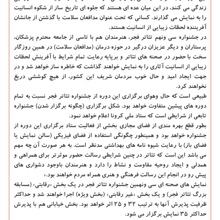
زندگی می کنند، در این میان عده ای هستند که جلوه ای تاریخ ساز از شکوه انسانیت
را به نمایش می گذارند. کسانی که تحت عنوان مدافعان سلامت با گذشتن از جانشان
آفریننده لحظات زیبایی از انسانیت هستند.
در جشنواره سی ونهم تئاتر فجر، هنرمندان هم با تاسی از جامعه محترم پزشکان،
پرستاران و دیگر عزیزان درگیر در حوزه درمان (مدافعان سلامت) در همین روزگار
سخت با حضور در صحنه های تئاتر و برپایه رعایت تمام شرایط با آفرینش لحظات
زیبایی از انسانیت آثاری را به نمایش خواهند گذاشت که خاطره ساز خواهد شد و در
جهت ایجاد امید و حال خوب مردمان شریف این کشور، از هیچ کوششی دریغ
نخواهند کرد.
طبیعی است که حال وهوای برگزاری این دوره از جشنواره تئاتر فجر نسبت به تمام
دوره های پیشین متفاوت خواهد بود. شکل برگزاری (چگونه برگزار شدن) جشنواره
تابعی از شرایطی است که ستاد ملی کرونا اعلام خواهد نمود.
بطور قطع بهره مندی از فضای مجازی بخشی از فعالیت ستاد برگزاری این دوره از
جشنواره خواهد بود و همینطور چگونگی استفاده از فضای فیزیکی (سالن نمایش یا
فضای باز) با رعایت شیوه نامه های بهداشتی مدنظر است. به هر صورت آن چه مهم
می باشد این است که تئاتر در چنین شرایطی رسالت حضور موثرتر برای همراهی و
همدلی و ایجاد روحیه مقاومت و نشاط را دارد و هنرمندان باوجود دشواری های
پیش رو در انجام این رسالت فرهنگی و هنری همراه مردم خواهند بود.»
نمایش های صحنه ای سی ونهمین جشنواره تئاتر فجر در یک بخش «رقابتی» (مسابقه
بزرگ تئاتر فجر) و یک بخش «غیر رقابتی» (بخش ویژه) اجرا خواهند شد و حداکثر
ظرفیت پذیرش آنها به ترتیب ۳۲ و ۲۵ اثر خواهد بود. بخش خیابانی هم با پذیرش
حداکثر ۳۵ نمایش برگزار می شود.