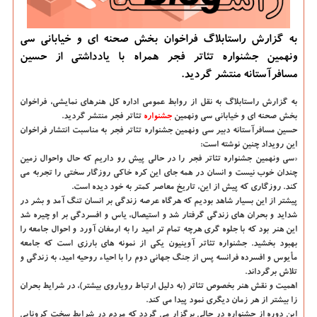
به گزارش راستابلاگ فراخوان بخش صحنه ای و خیابانی سی
ونهمین جشنواره تئاتر فجر همراه با یادداشتی از حسین
مسافرآستانه منتشر گردید.
به گزارش راستابلاگ به نقل از روابط عمومی اداره کل هنرهای نمایشی، فراخوان
بخش صحنه ای و خیابانی سی ونهمین
جشنواره
تئاتر فجر منتشر گردید.
حسین مسافرآستانه دبیر سی ونهمین جشنواره تئاتر فجر به مناسبت انتشار فراخوان
این رویداد چنین نوشته است:
«سی ونهمین جشنواره تئاتر فجر را در حالی پیش رو داریم که حال واحوال زمین
چندان خوب نیست و انسان در همه جای این کره خاکی روزگار سختی را تجربه می
کند. روزگاری که پیش از این، تاریخ معاصر کمتر به خود دیده است.
پیشتر از این بسیار شاهد بودیم که هرگاه عرصه زندگی بر انسان تنگ آمد و بشر در
شداید و بحران های زندگی گرفتار شد و استیصال، یاس و افسردگی بر او چیره شد
این هنر بود که با جلوه گری هرچه تمام تر امید را به ارمغان آورد و احوال جامعه را
بهبود بخشید. جشنواره تئاتر آوینیون یکی از نمونه های بارزی است که جامعه
مأیوس و افسرده فرانسه پس از جنگ جهانی دوم را با احیاء روحیه امید، به زندگی و
تلاش برگرداند.
اهمیت و نقش هنر بخصوص تئاتر (به دلیل ارتباط رویاروی بیشتر)، در شرایط بحران
زا بیشتر از هر زمان دیگری نمود پیدا می کند.
این دوره از جشنواره در حالی برگزار می گردد که مردم در شرایط سخت کرونایی