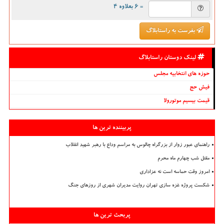
= ۶ بعلاوه ۴
بفرست به راستابلاگ
لینک دوستان راستابلاگ
حوزه های انتخابیه مجلس
فیش حج
قیمت بیسیم موتورولا
پربیننده ترین ها
راهنمای عبور زوار از بزرگراه چالوس به مراسم وداع با رهبر شهید انقلاب
مقتل شب چهارم ماه محرم
امروز وقت حماسه است نه عزاداری
شکست پروژه غزه سازی تهران روایت مدیران شهری از روزهای جنگ
پربحث ترین ها