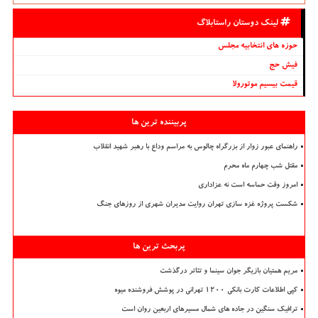
لینک دوستان راستابلاگ
حوزه های انتخابیه مجلس
فیش حج
قیمت بیسیم موتورولا
پربیننده ترین ها
راهنمای عبور زوار از بزرگراه چالوس به مراسم وداع با رهبر شهید انقلاب
مقتل شب چهارم ماه محرم
امروز وقت حماسه است نه عزاداری
شکست پروژه غزه سازی تهران روایت مدیران شهری از روزهای جنگ
پربحث ترین ها
مریم همتیان بازیگر جوان سینما و تئاتر درگذشت
کپی اطلاعات کارت بانکی ۱۲۰۰ تهرانی در پوشش فروشنده میوه
ترافیک سنگین در جاده های شمال مسیرهای اربعین روان است