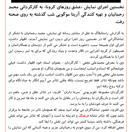
نخستین اجرای نمایش «عشق روزهای كرونا» به كاركردانی محمد
رحمانیان و تهیه كنندگی آزیتا موگویی شب گذشته به روی صحنه
رفت.
به گزارش راستابلاگ به نقل از مشاور رسانه ای نمایش، محمد رحمانیان با تشکر از
تماشاگرانی که در نخستین روز اجرا برای دیدن این نمایش آمدند، اظهار داشت:
اجرای اول همیشه سبب دلشوره است و تشکر می کنم از دوستان و همکارانمان و
همینطور از گروه اجرایی در تالار وحدت و بنیاد رودکی که برای به ثمر رسیدن این
اجرا با ما همکاری کردند.
وی با معرفی محمدعلی نجفی - کارگردان - بعنوان استاد خود اظهار داشت: خیلی
خوشحالم که استادم امشب اینجاست و من همچنان شاگرد او هستم.
محمدعلی نجفی هم با آمدن روی سن اظهار داشت: امشب برای من یک شب مهم می
باشد چونکه تئاتر فقط تفریح نیست، بلکه وقتی تئاتر می آییم انگار به عبادتگاه برای
تزکیه روح رفته ایم.
کارگردان مجموعه تلویزیونی "سربه داران" افزود: در تئاتر عقل و حس، باهم در
کار است و بازیگران ما روحشان را در مقابل ما عریان می کنند و ماه ها تمرین و کار
می کنند تا حرف خودشان را به ما بزنند.
وی افزود: حضور تماشاگران می تواند امید بدهد که همچنان تاتر در جامعه ما برقرار
باشد چون که تئاتر نشانه
فرهنگ
و اندیشه ما است و آنچنان که تئاتر می تواند نقش
فرهنگی، داشته باشد سینما کمتر می تواند این نقش را ایفا کند.
نجفی اضافه کرد: من از سوی خودم به رحمانیان عزیز و همه کسانی که این نمایش را