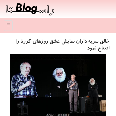
منو
خالق سربه داران نمایش عشق روزهای كرونا را
افتتاح نمود