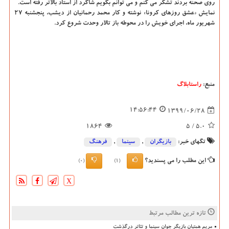
روی صحنه بردند تشکر می کنم و می توانم بگویم شاگرد از استاد بالاتر رفته است.
نمایش «عشق روزهای کرونا» نوشته و کار محمد رحمانیان از دیشب، پنجشنبه ۲۷
شهریور ماه، اجرای خویش را در محوطه باز تالار وحدت شروع کرد.
منبع:
راستابلاگ
14:56:44
1399/06/28
1864
/ 5
5.0
تگهای خبر:
بازیگران
,
سینما
,
فرهنگ
این مطلب را می پسندید؟
(0)
(1)
X
تازه ترین مطالب مرتبط
مریم همتیان بازیگر جوان سینما و تئاتر درگذشت