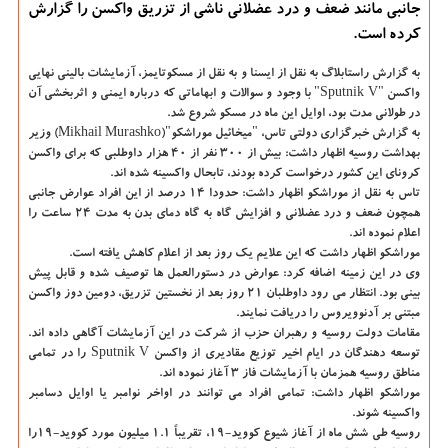
جانبی مانند ضعف و درد عضلانی ناشی از تزریق واكسن را گزارش
كرده است.
به گزارش راستابلاگ به نقل از ایسنا و به نقل از مسکوتایمز،
آزمایشات بالینی نهایی
واکسن "Sputnik V" با وجود و سوالات و ابهاماتی که درباره ایمنی و اثربخشی آن
در طولانی مدت بود، اوایل این ماه در مسکو شروع شد.
به گزارش خبرگزاری دولتی تاس، "میخائیل موراشکو"(Mikhail Murashko) وزیر
بهداشت روسیه اظهار داشت: بیش از ۳۰۰ نفر از ۴۰ هزار داوطلبی که برای واکسن
کرونای این کشور درخواست کرده بودند، تابحال واکسینه شده اند.
تاس به نقل از موراشکو اظهار داشت: حدودا ۱۴ درصد از این افراد عوارض جانبی
همچون ضعف و درد عضلانی و افزایش گاه به گاه دمای بدن به مدت ۲۴ ساعت را
اعلام نموده اند.
موراشکو اظهار داشت که این علایم یک روز بعد از اعلام کاهش یافته است.
وی در این زمینه اضافه کرد: عوارض در دستورالعمل ها توصیف شده و قابل پیش
بینی بود. انتظار می رود داوطلبان ۲۱ روز بعد از نخستین تزریق، دومین دوز واکسن
مبتنی بر آدنوویروس را دریافت نمایند.
مقامات دولت روسیه و رهبران حزب از شرکت در این آزمایشات آگاهی داده اند.
توسعه دهندگان در ایام اخیر توزیع مقادیری از واکسن Sputnik V را در تمامی
مناطق روسیه همزمان با آزمایشات فاز ۳ آغاز نموده اند.
موراشکو اظهار داشت: تمامی افراد می توانند در اواخر نوامبر یا اوایل دسامبر
واکسینه شوند.
روسیه طی شش ماه از آغاز شیوع کووید-۱۹، تقریباً ۱.۱ میلیون مورد کووید-۱۹را