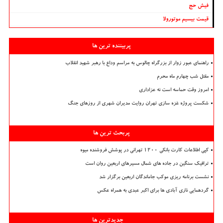
فیش حج
قیمت بیسیم موتورولا
پربیننده ترین ها
راهنمای عبور زوار از بزرگراه چالوس به مراسم وداع با رهبر شهید انقلاب
مقتل شب چهارم ماه محرم
امروز وقت حماسه است نه عزاداری
شکست پروژه غزه سازی تهران روایت مدیران شهری از روزهای جنگ
پربحث ترین ها
کپی اطلاعات کارت بانکی ۱۲۰۰ تهرانی در پوشش فروشنده میوه
ترافیک سنگین در جاده های شمال مسیرهای اربعین روان است
نشست برنامه ریزی موکب جاماندگان اربعین برگزار شد
گردهمایی نازی آبادی ها برای اکبر عبدی به همراه عکس
جدیدترین ها