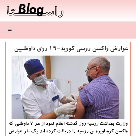
منو
عوارض واكسن روسی كووید-19 روی داوطلبین
وزارت بهداشت روسیه روز گذشته اعلام نمود از هر 7 داوطلبی كه
واكسن كروناویروس روسیه را دریافت كرده اند یك نفر عوارض