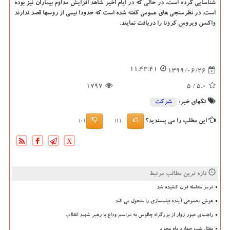
شناسایی کرده است، در حالی که در ایام اخیر شاهد افزایش مداوم بیماران نیز بوده
است. در نظرسنجی های عمومی گفته شده است که حدودا نیمی از روسها قصد ندارند
واکسن ویروس کرونا را دریافت نمایند.
11:43:41
1399/06/26
1797
/ 5
5.0
تگهای خبر:
شركت
این مطلب را می پسندید؟
(0)
(1)
X
تازه ترین مطالب مرتبط
ترمز معامله قرن کشیده شد
هوش مصنوعی آینده فیلمسازی را متحول می کند
راهنمای عبور زوار از بزرگراه چالوس به مراسم وداع با رهبر شهید انقلاب
مقتل شب چهارم ماه محرم