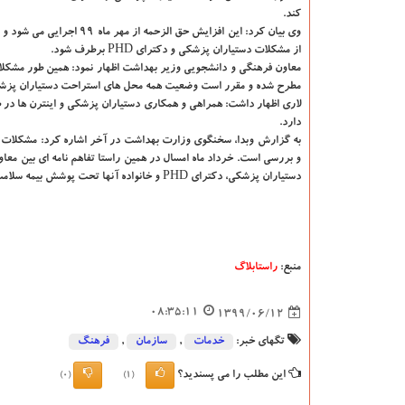
کند.
وی بیان کرد: این افزایش حق الزحمه از مهر م
از مشکلات دستیاران پزشکی و دکترای PHD برطرف شود.
معاون فرهنگی و دانشجویی وزیر بهداشت اظهار نمود: همین طور مشکلا
مطرح شده و مقرر است وضعیت همه محل های استراحت دستیاران پزشکی
لاری اظهار داشت: همراهی و همکاری دستیاران پزشکی و اینترن ها در ط
دارد.
به گزارش وبدا، سخنگوی وزارت بهداشت در آخر اشاره کرد: مشکلات و 
و بررسی است. خرداد ماه امسال در همین راستا تفاهم نامه ای بین م
دستیاران پزشکی، دکترای PHD و خانواده آنها تحت پوشش بیمه سلامت قرار می گیرند.
منبع:
راستابلاگ
08:35:11
1399/06/12
تگهای خبر:
خدمات
,
سازمان
,
فرهنگ
این مطلب را می پسندید؟
(0)
(1)