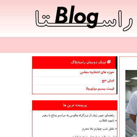
لینک دوستان راستابلاگ
حوزه های انتخابیه مجلس
فیش حج
قیمت بیسیم موتورولا
پربیننده ترین ها
راهنمای عبور زوار از بزرگراه چالوس به مراسم وداع با رهبر
شهید انقلاب
مقتل شب چهارم ماه محرم