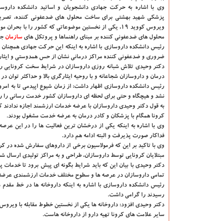
وی با اشاره به حرکت جهادی دانشجویان و اساتید دانشکده دارو
پزشکی شهید بهشتی برای ساخت محلول های ضدعفونی کننده، تصریح 
ویروس کووید ۱۹، یکی از نخستین موضوعاتی که کشور را با
محلول های ضدعفونی کننده بر مبنای راهنماها و پروتکل های
سازمان
جه
رئیس دانشکده داروسازی با اشاره به اینکه این حرکت جهادی همچنان ا
ضروری و ضدعفونی کننده مراکز درمانی نشان از حس همدوستی و ایثار ا
دکتر وحیدی تلاش شبانه روزی داروسازان در شرایط سخت کرونایی را خ
درمان و داروسازان شجاعانه و با روحیه ایثارگری بالا و حداکثر توان 
رئیس دانشکده داروسازی اظهار داشت: از زمان شیوع اپیدمی تا به امروز
نشد و هیچگاه و حتی برای لحظه ای داروسازان کشور خدمت رسانی را ره
به قول دکتر وحیدی داروسازان با عرضه خدمات ارزشمند اجازه ندادند ک
کرونا همگام با پزشکان و کادر درمان به عرضه خدمت مشغول بودند.
وی با اشاره به اینکه یکی از درخشان ترین فعالیت ها را در این عرصه 
فداکار صورت پذیرفت و البته ادامه هم دارد.
وی با تاکید بر این که فرمولاسیون برخی از داروهای سفارش شده در کر
مبتلایان کرونایی توسط داروسازان، طراحی و به مراکز تولیدی ارسال شد
دکتر وحیدی با بیان این که باید شرایط بگونه ای پیش برود تا خدمات 
تمامی داروسازان در عرصه ها و سطوح مختلف خدمات ارزشمندی عرضه کرد
رئیس دانشکده داروسازی با اشاره به اینکه داروخانه ها در خط مقدم مق
رسیدند را گرامی داشت.
سایر علامت های کرونا تهیه دارو از داروخانه هاست.