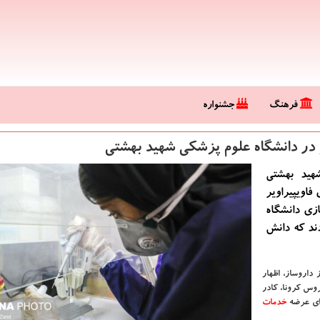
فرهنگ
جشنواره
یر در دانشگاه علوم پزشكی شهید بهشتی
هید بهشتی
فاویپیراویر
ازی دانشگاه
ند كه دانش
داروساز، اظهار
روس کرونا، کادر
رای عرضه
خدمات