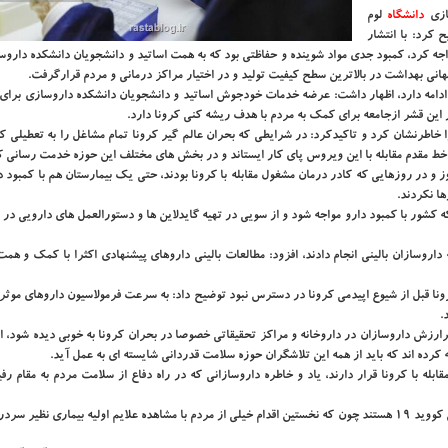
سازی
دانشگاه‌
لوم
کرد: با انتشار
 بحران مواجه کرد، کمبود جدی مواد شوینده و حفاظتی بود که به همت اساتید و دانشجویان دانشکده دارو
انی بهداشت در بالاترین سطح کیفیت تولید و در اختیار مراکز درمانی و مردم قرارگرفت.
دامه دارد، اظهار داشت: عرضه خدمات خودجوش اساتید و دانشجویان دانشکده داروسازی برای ته
ین قشر ازجامعه برای کمک به مردم با هدف ریشه کنی کرونا دارد.
اطرنشان کرد و تاکیدکرد: در شرایطی که بحران عالم گیر کرونا تمام مشاغل را به تعطیلی کش
در خط مقدم مقابله با این ویروس پای کار ایستاند و در بخش های مختلف این حوزه خدمت رسانی ک
 و در روزهایی که کادر درمان مشغول مقابله با کرونا بودند، حتی یک بیمارستان هم با کمبود د
ا نکردند.
ه کشور با کمبود دارو مواجه شود و از سویی در تهیه گایدلاین ها و دستورالعمل های دارویی د
داروسازان بالینی انجام دادند، افزود: مطالعات بالینی داروهای پیشنهادی اکثرا با کمک و هم
ونا قبل از شیوع اپیدمی کرونا در دسترس نبود توضیح داد: به سرعت فرمولاسیون داروهای موثر
.
پرارزش داروسازان در داروخانه و مراکز تحقیقاتی خصوصا در بحران کرونا به خوبی دیده شود، ا
ه اند که باید از همه این تلاشگران حوزه سلامت قدردانی شایسته ای به عمل آید.
ابله با کرونا قرار دارند، یاد و خاطره داروسازانی که در راه دفاع از سلامت مردم به مقام ر
دکتر وحیدی افزود: داروخانه ها یکی از نخستین خطوط مقابله با ویروس کووید ۱۹ هستند چون که نخستین اقدام خیلی از مردم با مشاهده علایم اولیه بیماری ن