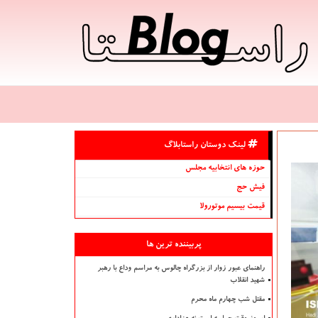
لینک دوستان راستابلاگ
حوزه های انتخابیه مجلس
فیش حج
قیمت بیسیم موتورولا
پربیننده ترین ها
راهنمای عبور زوار از بزرگراه چالوس به مراسم وداع با رهبر
شهید انقلاب
مقتل شب چهارم ماه محرم