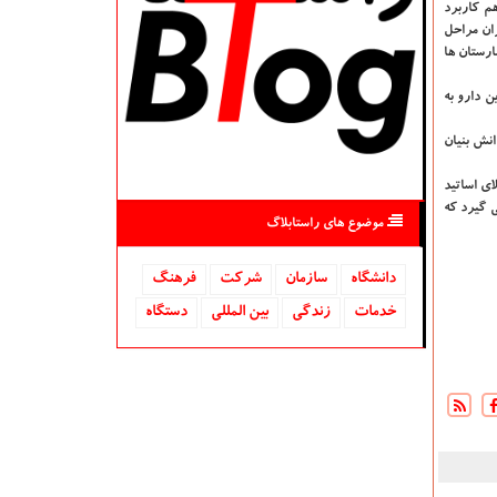
م کاربرد
ران مراحل
ارستان ها
ن دارو به
نش بنیان
ای اساتید
ی گیرد که
موضوع های راستابلاگ
دانشگاه‌
سازمان
شركت
فرهنگ
خدمات
زندگی
بین المللی
دستگاه