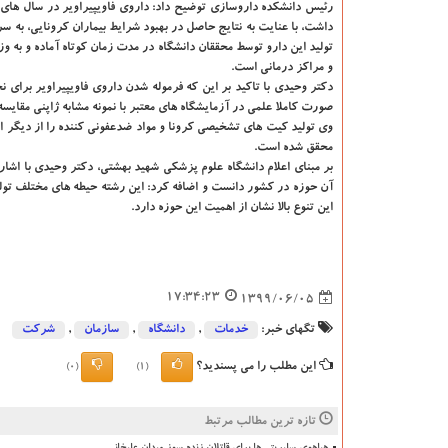
رئیس دانشکده داروسازی توضیح داد: داروی فاویپیراویر در سال های 
داشت، با عنایت به نتایج حاصل در بهبود شرایط بیماران کرونایی، به سر
تولید این دارو توسط محققان دانشگاه در مدت زمان کوتاه آماده و به و
و مراکز درمانی است.
دکتر وحیدی با تاکید بر این که فرموله شدن داروی فاویپیراویر برای 
صورت کاملا علمی در آزمایشگاه های معتبر با نمونه مشابه ژاپنی مقایس
وی تولید کیت های تشخیصی کرونا و مواد ضدعفونی کننده را از دیگر ا
محقق شده است.
بر مبنای اعلام دانشگاه علوم پزشکی شهید بهشتی، دکتر وحیدی با اشار
آن حوزه در کشور دانست و اضافه کرد: این رشته حیطه های مختلف تولید 
این تنوع بالا نشان از اهمیت این حوزه دارد.
17:34:23
1399/06/05
تگهای خبر:
خدمات
,
دانشگاه‌
,
سازمان
,
شركت
این مطلب را می پسندید؟
(0)
(1)
تازه ترین مطالب مرتبط