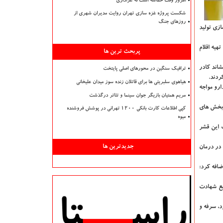
امروز وقت حماسه است نه عزاداری
شکست پروژه غزه سازی تهران روایت مدیران شهری از
روزهای جنگ
سازی تولید
یه اقلام
پربحث ترین ها
اند کادر
ترافیک سنگین در محورهای اصلی پایتخت
ردند.
هیاهوی سلبریتی ها برای قاتلان زنده سوز میدان علیخانی
ارو مواجه
مریم همتیان بازیگر جوان سینما و تئاتر درگذشت
ر بخش های
کپی اطلاعات کارت بانکی ۱۲۰۰ تهرانی در پوشش فروشنده
میوه
ت این قشر
جدیدترین ها
 در درمان
ضافه کرد:
فیع شهادت
ظیر سردرد، سرفه و