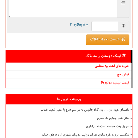
= ۸ بعلاوه ۳
بفرست به راستابلاگ
لینک دوستان راستابلاگ
حوزه های انتخابیه مجلس
فیش حج
قیمت بیسیم موتورولا
پربیننده ترین ها
راهنمای عبور زوار از بزرگراه چالوس به مراسم وداع با رهبر شهید انقلاب
مقتل شب چهارم ماه محرم
امروز وقت حماسه است نه عزاداری
شکست پروژه غزه سازی تهران روایت مدیران شهری از روزهای جنگ