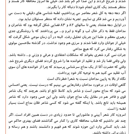
شدند و شروع کردند و این صدا کم کم بلند شد. خیلی ها امروز محافظه کار هسند و
منتظر هستند یک کاری انجام شودتا دنباله کار را بگیرند.
اگر دهه دهه به کل شعر معاصر می پرداختیم، لطمه شناسی های دقیقی به دست می
آوردیم و می شد فکر ی نماییم. تجربه نشان داده که منتظر مسئولان نباید بود.
در اوایل دهه هشتاد یعنی تا سالهای ۸۲ و ۸۳ فضایی شکل گرفته بود که شاعران و
مداحان فقط به ذکر خال لب و گونه و ابرو و... می پرداختند که با روشنگری جدی
رهبری معظم و علما این جریان تحلیل رفت. البته در آن زمان موجی شکل گرفت که
خیلی از جوانان وارد فضا شدند و مرزی هم وجود نداشت. در گذشته ملاحسین مولوی
به شکلی رفتار می کرد که هیچ مداحی
جرات نمی کرد شعری بخواند که مشکلات اعتقادی و عرفی و وزنی و... داشته باشد.
ولی وقتی فضا باز شد و تقلید از خواننده ها را شروع کردند فضای دیگری شروع شد.
وقتی که حضرت آقا از یک مداح سرشناس پرسیدند که چرا از خواننده های آن سوی
آب تقلید می کنید هم به توجیه کار خود پرداخت.
نگاه از بالا به پایین مداحان نسبت به شعرا خطرناک است
گاهی اوقات در برخورد مداحان رفتارهایی می بینیم که درست نیست. یعنی احساس
می شود که مداح محور است و شاعر باید کاملا تابع او باشد. هرچند که یک شاعر
قوی و فاخر هم در مقابل یک مداح جوان باشد ولی این حس وجود دارد که شاعر
همیشه باید تابع باشد. یا اینکه گفته می شود که کسی شاعر فلان مداح است بسیار
لطمه زا است.
امروزه کار شعر آیینی و عاشورایی تا حدود زیادی در دست همین افراد است. اگر
چند نفر داشتیم که طناب محافظه کاری را کنار می گذاشتند فضای بهتری حاکم می
شد. باید کسانی وارد این حوزه شوند که هم فهیم و دانشمند باشند و هم رسانه و
زبان برانی داشته باشند.