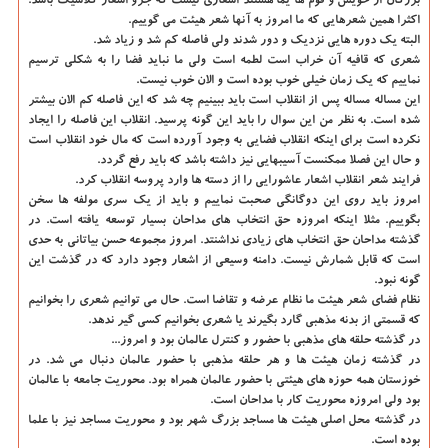
بزرگان از خویش و قوم ها یما هستند اشعاری نیست که جزو اشعار کلاسیک باشد.
اکثرا همین شعرهایی که ما امروز به آنها شعر هیئت می گوییم.
البته یک دوره هایی نزدیک و دور شدند ولی فاصله کم شد و زیاد شد.
شعری که قافیه آن خراب است لطمه است ولی ما نباید فضا را به شکلی ترسیم
نماییم که یک زمان خیلی خوب بوده است و الان خوب نیست.
این مساله مساله پس از انقلاب است باید ببینیم چه شد که این فاصله کم الان بیشتر
شده است. به نظر من این سوال را باید این گونه پرسید. انقلاب این فاصله را ایجاد
نکرده است برای اینکه انقلاب فضایی به وجود آورده است که مال خود انقلاب است
و حال این فصلا ممکنست آسیبهایی نیز داشته باشد که باید رفع گردد.
فرایند شعر انقلاب اشعار عاشورایی را از دسته ها وارد پروسه انقلاب کرد.
امروز باید روی این دوگانگی صحبت نماییم و باید از یک سری مولفه ها سخن
بگوییم. مثلا اینکه امروزه حق انتخاب های مداحان بسیار توسعه یافته است. در
گذشته مداحان حق انتخاب های زیادی نداشنتد. امروز مجموعه حسن بیاتانی به حدی
است که قابل شمارش نیست. دامنه وسیعی از اشعار وجود دارد که در گذشت این
گونه نبود.
نظام فضای شعر هیئت ما نظام عرضه و تقاضا است. حال می توانیم شعری را بخوانیم
که قسمتی از بدنه مذهبی گارد بگیرند یا شعری بخوانیم کسی گیر ندهد.
در گذشته حلقه های مذهبی با حضور و کنترل عالمان بود و امروز...
در گذشته زمان هیئت ها و هر حلقه مذهبی با حضور عالمان دنبال می شد. در
خوزستان همه حوزه های هیئتی با حضور عالمان همراه بود. محوریت جامعه با عالمان
بود ولی امروزه محوریت کار با مداحان است.
در گذشته محل اصلی هیئت ها مساجد بزرگ شهر بود و محوریت مساجد نیز با علما
بوده است.