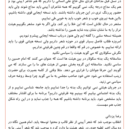
در نسل قبل مداحان فردی مثل حاج علی انسانی را داریم که هم شاعر آیینی بود و
هم یک مداح درجه یک. نمی گوییم که همه شاعران آیینی باید مداح شوند ولی باید
حضور پررنگ تری در این جریان داشته باشند. باید نسخه ایجابی قوی داشته باشیم.
بااین همه نیروی خوب و شعر خوب باید به خوبی طی نماییم.
مشعر در حال تلاش است که این خلا را پر کند. ولی اگر به خود مشعر بگوییم هیئت
تراز را به ما نشان نشان بده شاید همین را نداشته باشد.
همیشه نسخه سلبی را گفته ایم ولی هنوز درباب نسخه ایجابی پیشرو نبودیم.
امروزه طلاب فاصل بسیار قوی در حوزه شعر داریم ولی نسخه هیئتی قوی را باید
ارائه نماییم. به خصوص در قم که واقعا در قم چنین ظرفیتی نداریم.
نگرش سکولاری که می گوید هیئت را سیاسی نکنید
متاسفانه یک بدنه سکولار در بین هیئت ها است که عنوان می کنند که امام حسین را
ساسی نکنید. متاسفانه این گروه بخش مهمی از هیئت های ما را می سازند که می
گویند این حرفا جوانان را فراری می دهد. مثلا وقتی از کلمه بصیرت برای حضرت
زینب استفاده می شود حتی خود صاحب مجلس به ما می گوید چرا وسط روضه حرف
سیاسی می زنید.
در جریان هیئتی نمی توانیم یک بدنه را جدا نماییم باید جامعه شناسی نماییم و از
یک بدنه اجتماعی بیابیم که ببینیم چه ظرفیتی داریم؟ برنامه ما برای اقشار مختلف
باید مشخص شود. باید برنامه داشته باشیم که همه را جذب نماید و در این راه شکل
جذب هم مهمست.
رضا یزدانی
انقلاب موجب شد که شعر آیینی از نظر قالب و محتوا توسعه یابد. امام همین نگاه در
ده سال اخیر لطمه جدی در شعر هیئت ما وارد کرد و موجب شد که شعر آیینی ما به