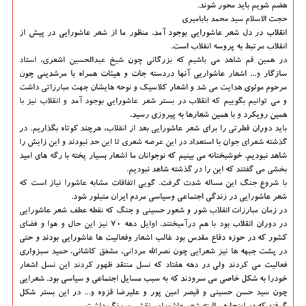
هضم شویم باید محور شوند.
حجت الاسلام سید محمد بابامیری
انقلاب در دل شعر عاشورایی بوجود آمد. منظور ما از شعر عاشورایی در پیش از
انقلاب مرتبط به پروسه انقلاب است.
در همین قم شاهد می باشیم که بزرگانی چون شیخ عبدالحسین اشعری، استاد
سازگار و... اشعار عاشواریی آنها دردسته جات و هیئات همراه با مرشدینی چون
مرحوم مولوی هدایت می شد و اشعار کلاسیک و نوحه هایشان جهت مبارزاتی داشت
و می توانیم بگوییم که انقلاب در بستر شعر عاشورایی بوجود آمد و انقلاب نیز با
همین رویکرد و با همین شعارها به پیروزی رسید.
باید دوران فطرتی را برای شعر عاشورایی بعد از انقلاب، هرچند کوتاه بگذاریم. در
گذشته شعرای جوان با استعداد در این عرصه شعری تا این حد نبودند و این زایش را
شاهد نبودیم. خوشبختانه می بینیم که نوجوانان ما اشعار بسیار پخته با رگه های امید
بخشی می گفتند که این را در گذشته شاهد نبودیم.
با شروع جنگ این مساله شدت گرفت. گویی اتفاقات مشابه عاشورا نیاز است که
شعر عاشورایی در زندگی اجتماعی وسیاسی مردم ایران متبلور شود.
در زمان مبارزات انقلاب شور و شعور حسینی و جنگ که نقطه عطف شعر عاشورایی
در دوران انقلاب بود با هم درآمیختند. اوایل دهه ۷۰ نیز این حال و هوا و فضای
کشور که در حوزه دفاع مقدس بود غالب اشعار وفعالیت ها عاشورایی بودند و حتی
در پشت جبهه ها نیز شعرایی چون نصرالله مردانی، مشفق کاشانی، حمید سبزواری
فعالیت می کردند ولی در دهه هفتاد که نسل منتقد ظهور کردند این نسل اشعار
خودرا به شکل خاصی می سرودند که به سبب مسایل اجتماعی و سیاسی بود. شعرایی
چون سید حسن حسینی و قیصر امین پور و علیرضا قزوه و... در این بستر شکل