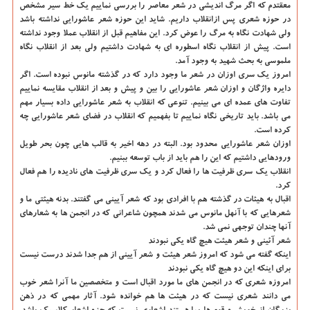
معقتدم که اگر مرگ اندیشی در شعر معاصر را بررسی نماییم یک خط سیر مشخص
در حوزه شعری پس ازانقلاب داریم. شاید این حوزه شعر عاشورایی نداشته باشد
ولی شهادت نگاه به مرگ را عوض کرد. این مفاهیم قبل از انقلاب عملا وجود نداشته
است. پیش از انقلاب نگاه اسطوره ای به شهادت داشتیم ولی بعد از انقلاب نگاه
ملموسی به بحث شهید به وجود آمد.
امروز یک سری اوزان در شعر ما وجود دارد که در گذشته مانوس نبوده است. اگر
دایره واژگان و اوزان شعر عاشورایی را بین و پیش و بعد از انقلاب مقایسه نماییم
تفاوت های عمده ای می بینیم. تنوعی که انقلاب به شعر عاشورایی داده بسیار مهم
می باشد. باید تاریخی نگاه نماییم تا بفهمیم که انقلاب در فضای شعر عاشورایی چه
کرده است.
اوزان شعر عاشورایی محدود بود. البته در دهه اخیر به قالب هایی چون بحر طویل
ورودهایی داشتیم که این را هم باید از باب توسعه ببنیم.
انقلاب یک سری ظرفیت ها را فعال کرد و یک سری ظرفیت های نادیده را هم فعال
کرد.
اقبال به هیئات در گذشته هم با افرادی بود که شعر آیینی می گفتند. بدنه هیئتی ما و
شعرهایی که با آنهل مانوس می شدند همچون شاعرانی که در انجمن ها به شعارهای
آنها چندان توجهی نمی شد.
شعر آئینی و شعر هیئت هیچ گاه یکی نبودند
اینکه گفته می شود که امروز شعر هیئت و شعر آیینی از هم جدا شدند درست نیست
برای اینکه این دو هیچ گاه یکی نبودند
امروزه شعری که در انجمن های ما مورد اقبال است و متخصصین ما آنرا شعر خوب
می دانند شعری نیست که در هیئت ها هم خوانده شود. آثار مهمی که در ذهن