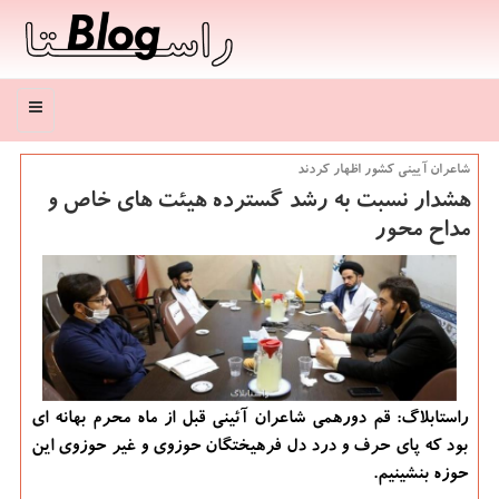
منو
شاعران آیینی كشور اظهار كردند
هشدار نسبت به رشد گسترده هیئت های خاص و
مداح محور
راستابلاگ: قم دورهمی شاعران آئینی قبل از ماه محرم بهانه ای
بود كه پای حرف و درد دل فرهیختگان حوزوی و غیر حوزوی این
حوزه بنشینیم.