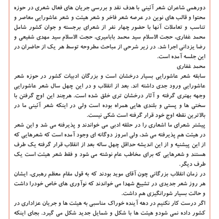
دورهمی شاعران شعر آئینی با هدف نقد و بررسی جریان های فعال شعری در حوزه
محتوا و قالب های نوین در عرصه شعر فاخر و شعر هیئت و شعر عاشورایی معاصر و
تناسب و تعاملات آنها با حضور چهار نفر از شعرای برجسته و جوان کشور شامل
محمد غفاری، حجت الاسلام سید محمد بابامیری، حجت الاسلام سید مهدی شفیعی و
رضا یزدانی اجرا شد. در زیر شرحی از مباحث مطروحه توسط هر یک از حاضران در
این جلسه آمده است.
محمد غفاری
سابقه شعر عاشورایی بسیار درخشان است و بزرگان ادبیات کشور در حوزه شعر
عاشورایی ورود جدی داشته اند. بعد از انقلاب و در این چهل سال شعر عاشورایی
وجهه بهتری گرفته و آثار درخشان تری خلق شده است. هرچند این اوج گرفتن با
سختی ها و پستی و بلندی هایی همراه بوده است ولی در اینکه شعر آئینی ما در
بالاترین نقطه اوج خود قرار گرفته است شکی نیست.
پیشتر شعرای ما اشعاری را در حلقه ادبی می خواندند و پذیرفته می شد و این شعر
در هیئت هم پذیرفته می شد، ولی امروز دوگانه ای وجود آمده است که شعرهایی که
از این پیشنیه و از این اندیشه حداقل چهل ساله بعد از انقلاب قرار گرفته یک طرف
هستند و شعرهایی که برای مخاطب عام نوشته می شود و فقط شعر هیئت است یک
طرف دیگر.
در زمان انقلاب بزرگانی چون آقای موید بودند که به قول مقام معظم رهبری، ایشان
هر روز شعر جدیدی در تشییع شهدا می خواندند که نوآوری های خاص خودرا داشت
و حالت بسیار شورانگیزی هم داشت.
اگر درست کار نکنیم در دهه آینده خوراک مناسبی به هیئت ها و جریان عزاداری در
کشور داده نمی شودو هیئت ها با شکل و شمایل جدید شکل می گیرد. بجای اینکه