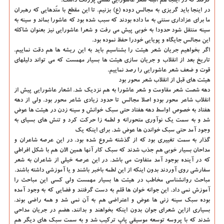
گرفند که در اینجا هم البته شعر عاشورایی نقشی پررنگ داشت.
در اینجا باید گریزی به مجالس دوده (ع) بزنیم. تا این مقطع با متُدهایی که رهبران
ما برای عزاداری سنتی به ما داده بودند که سبب شده بود که عاشورا بماند و سینه به
سینه منتقل شود حدودا به خوبی پیش می رفت و شعرا عاشورایی نیز بعنوان شاکله
این مجالس جایگاه و پویایی خودرا حفظ نموده بود.
اگر بخواهیم جریان شعر هیئت را بشناسیم باید به این ریشه ها هم دقت نماییم.
تاریخ بعد از انقلاب و جریان سازی هیئت ها بسیار مهمست که می تواند دلیلهای
قوت و ضعف شعر عاشورایی را رصد نماییم.
هیئت های قبل از انقلاب شعر محور بود
دهه شصت شعر مقاومت و شعر عاشورا به هم نزدیک شد. اشعار عاشورایی پیش از
انقلاب شاعر محور بودو اصلا مجالس تا حدود زیادی شاعر محور بود. ولی از دهه
هفتاد به خصوص اواسط دهه هفتاد حتی سبک خوانش و سینه زدن در هیئت ها عوض
شد و به سمت یک نوآوری متحورانه و لطمه زا حرکت کرد و تنش های بسیای به
وجود آمد حتی سبک خواندن ها عوض شد. برای اینکه یک
گذار به سمت تغییری بود که از گذشته شروع شده بود. در این عرصه شاعران و
مداحان بسیار خوبی هم جذب شدند که سبک کار آنها همین الان هم با شکل افراطی
که در آینده بوجود آمد متفاوت می باشد. در این عرصه خیلی از شاعران به شعر
سفارشی روی آوردند بدون اینکه از این لطمه باخبر باشند و یا آموزشی داشته باشند.
مباحث روانشناسی مخاطب در هیئت ها بسیار مهمست ولی کسی این مباحث را
آموزش نمی داد. این جوانه خوان ها قلم به دست گرفتند و فضایی که به وجود آمده
بوده سبک سینه زنی ها عوض و اعتراضی هم به آن نمی شد و همه راضی بوند.
بسیاری ازاین شعرای جوان بدون اینکه بخواهند و بدانند، هضم در جریان مداحی
شدند که با پروسه توسعه موسیقی پاپ ترکیب شد و به سمت سبک های دیگر هم