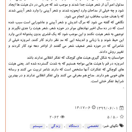
مدلول اعم آن از شعر هیئت جدا شدند و موجب شد که جریانی در دل هیئت ها ایجاد
شود و چه خیلی از مداحان وارد ایحوزه شدند و شعر آیینی را وارد شعر آینیی شدند
که با هدف جذب مخاطب نیز انجام می شود.
نگاهی که گفته می شود که مرگ اندیش و شعر آیینی و عاشورایی است سبب شده
است که در ده سال اخیر نهادهای موثر در حوزه شعر، شعر هیئت را جدی نگیرند و
توجهی به شعر هیئت نکنند و این موجب شود که یک قشری بدون پشتوانه ادبی وارد
این حیط شوند و با زبانی و اندیشه ایی که مد نظر دارند کار کنند. امروزه خیلی از
شاعرانی که در حوزه شعر ضعیف شعر می گفتند از اواخر دهه نود کار کردند و
تغییر روش دادند.
حواسمان به شکل گیری هیئت های کوچک که تفکر انقلابی ندارند باشد
امروزه در قم با هیئت هایی مواجه هستیم که به شدت گسترده شده اند. یعنی هیئت
های کوچکی که تفکرات آنها مشخص است که دارند شاعر تربیت می کنند و رسانه
های خوبی هم دارند. مداح هم معرفی می کنند ولی تفکر انقلابی ندارند و در بهترین
شرایط تفکر خنثی است.
.
14:17:06
1399/06/01
2062
/ 5
5.0
تگهای خبر:
تخصصی
,
دستگاه
,
زندگی
,
سیستم