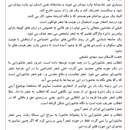
بسیاری غیر عادمدانه وارد میدان می شوند و متاسفانه نفس انسان نیز وارد میدان می
شود و ممکنست تحریک کند و یک نفر را از مسیر خارج کند.
البته یک سری مداحان هم هستند که با نگاه اندیشه محور کار می کنند.
نود درصد اشعار مورد استقبال در هیئت ها شعر فولکور است.
خیلی از مضامین متعالی را نمی توان در هر قالبی به خصوص در زبان های کوچه بازای
بیاوریم. دایره واژگان فخیم که به شعر تشخص می دهد حذف می شود.
یک جامعه شناسی کلی از روند ناکامی های سیاسی اجتماعی و ارتباطش با هیئت
های سکولار و دلسردی هایی که به وجود آمده است تا دشمن وارد مغز هیئت های ما
نشود.
حجت الاسلام سید مهدی شفیعی
انقلاب شعر عاشورایی را در چند حوزه توسعه داده است. امروز شعر عاشورایی ما
در یک حوزه خاص محدود نمی گردد. حتی شعر اعتراضی ما در این عرصه شعر
عاشورای متبلور می شود. شعر مقاومت و دفاع مقدس و... هم شعر عاشورایی است
که رگه های نگاه به عاشورا در این عرصه ها به چشم می آید.
در این زمینه یک بار می توانیم از اشعاری صحبت نماییم که مشخصا موضوع آینی
است و یک دایره وسیع تر از بحث نیز نگاهی است که انقلاب به شعر ما داد. مثلا
فلان شعر علیرضا قزوه را نیز انقلابی می دانیم. یعنی مرزبندی حق و باطلی که در
انقلاب تعریف شده است با نگاه عاشورایی شکل گرفته است.
شعرا عاشورایی فراتر از شعر آیینی
انقلاب و شعر عاشورایی ما با پشتوانه عاشورا به سراغ این مساله رفت. پس شعر
عاشورایی را نمی گردد فقط در حوزه شعر آیینی بررسی کرد که اگر چنین نماییم به
شاعران این حوزه ظلم کرده ایم.