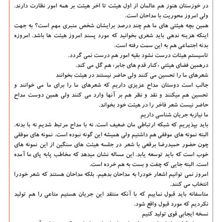
در خوزستان هنوز هم عالمان از اول هیئت تا اخر هیئت بر همه امور نظارت دارند.
ولی امروز محوریت با مداحان است.
همین بچه هیئتی های ما هم چند درصد برایشان شخص منبری مهم است؟ به جهت
اینکه هزینه ندهی باید شعری بخوانید که مورد پسند امروز هیئت ها باشد. امروزه
بدنه اجتماعی هم به این سمت رفته است.
تاسیستم هیئات درست نشود بقیه امور هم درست نمی گردد.
درهمین فضای هیئتی «کنار قدم های جابر» هم گل می کند.
شعرهای ما را تحسین می کنند ولی حاضر نیستند در هیئت بخوانند
جالب است دوستان مداح عزیزی داریم که شعرهای ما را برای ما می خوانند و
تحسین هم میکنند و نقد و نظر هم بر آنها وارد می کنند ولی همین دوست مداح
حاضر نیست شعر فاخر را در هیئت خود بخواند.
ما نیازبه جریان شناسی داریم
باید بپذیریم که شبکه ارتباطی مان ضعیف است. نه با مداح مرتبط شدیم نه با بدنه.
البته نمونه های موفقی هم داشتیم ولی همیشه این گونه نبوده است. نمونه های موفقی
چون حضور حمیدرضا برقعی با شعر در جلسه هیئت های سنگین از این نمونه های
خوب است که باید توسعه یابد. این مساله نشان میدهد که مخاطب پابه پای ما آمده
است. البته جایی که چفت و بست به هم خرده است.
امروز نمی توانیم اشعار خودرا به مداحان بدهیم. بلکه مداحان هستند که شعر خودرا
انتخاب می کنند.
متاسفانه باید قبول نماییم که با آنکه منتقد این جریان هستیم متاعی را هم تولید
نکردیم که مورد قبول واقع شود.
نسخه ایجابی قوی تولید کنیم