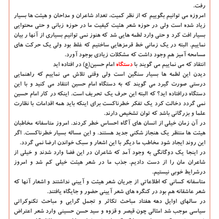
رفت.
امروزه می توانیم بگوییم که از نظر کمیت، تعداد شاعران و مداحان و هیئت ها بسیار
زیاد شده است ولی در حوزه شعر هئیت کیفیت ما در حوزه زبانی و حتی محتوایی
بسیار افت کرد و حتی وارد لطمه هایی شد که هنوز نمی توانیم بسیاری از آنها ر بیان
نماییم. البته در یک زمانی خط قرمزهایی ساختیم که غلط بود ولی یک حرکت های
مسامحه آمیز هم وجود داشت که مشکلات زیادی بوجود آورد.
انتقاد که می نماییم می گویند با
دستگاه
امام حسین(ع) در افتاده اید
دیدن این لطمه ها بسیار سنگین است ولی وقتی تلاش می نماییم که راهنمایی
درستی صورت گیرد می گویند که به دستگاه امام حسین انتقاد می کنید و با این
دستگاه درافتاده اید؟ که البته این حرف یک تحریف است. اینکه در کار امام حسین
نمی گردد دخالت کرد یک تفکر خطرناکست برای اینکه باید همه اقدامات با نظارت
علما و بزرگانی باشد که توان تشخیص دارند.
در آن زمان خیلی از انسان های آگاه احساس خطر کردند. امروز متاسفانه مخاطبان
هیئت ها منتظر یک هنجاز شکنی جدید هستند. و این مساله بسیار خطرناکست. اگر
این روند ایجاد شود مخاطب ما دیگر با این اشعار و سبک خواندن ارضا نمی گردد.
در اینجا یک دوگانگی به وجود آمد که شاعران در این فضا وارد شدند و خیلی از
شاعران مان را از دست دادیم. جذب ما در شعر هیئت خیلی کم شد و امروز
درشرایط خوبی نیستیم.
متاسفانه کسانی که اطلاعاتی از جریان شعر هیئت و آیینی نداشتند و اشعار آنها که
شعر عاشقانه هم بود در کنگره های شعر آیینی حضور و جایگاه یافتند.
در سالهای اوایل دهه هفتاد مباحث تکاثر و تجمل گرایی و مباحث تکنوکراتی
سیاسی موجب شد امثالی چون قیصر و قزوه و سید حسن حسینی وارد شعر اعتراض