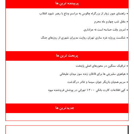
پربیننده ترین ها
راهنمای عبور زوار از بزرگراه چالوس به مراسم وداع با رهبر شهید انقلاب
مقتل شب چهارم ماه محرم
امروز وقت حماسه است نه عزاداری
شکست پروژه غزه سازی تهران روایت مدیران شهری از روزهای جنگ
پربحث ترین ها
ترافیک سنگین در محورهای اصلی پایتخت
هیاهوی سلبریتی ها برای قاتلان زنده سوز میدان علیخانی
مریم همتیان بازیگر جوان سینما و تئاتر درگذشت
کپی اطلاعات کارت بانکی ۱۲۰۰ تهرانی در پوشش فروشنده میوه
جدیدترین ها