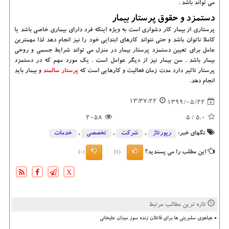
می تواند باشد .
دستمزد و حقوق پرستار بیمار
پرستاری از بیمار کار دشواری است به ویژه اینکه فرد دارای بیماری خاصی باشد یا
کاملا ناتوان باشد و حتی نتواند کارهای ابتدایی خود را نیز انجام دهد لذا مهمترین
عامل برای تعیین دستمزد پرستار بیمار در منزل می تواند شرایط جسمی و روحی
بیمار باشد . سن بیمار نیز از دیگر عوامل است . یک مورد مهم که در دستمزد
پرستار تاثیر دارد مدت زمان فعالیت و کارهایی است که
پرستار سالمند
و بیمار باید
انجام دهد.
13:37:22
1399/05/22
2058
/ 5
5.0
تگهای خبر:
رپورتاژ
,
شركت
,
تخصصی
,
خدمات
این مطلب را می پسندید؟
(0)
(1)
X
تازه ترین مطالب مرتبط
هیاهوی سلبریتی ها برای قاتلان زنده سوز میدان علیخانی