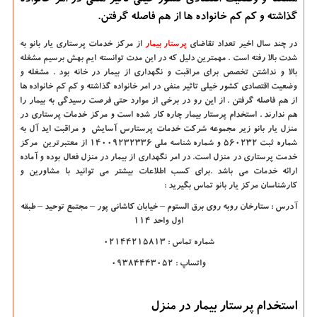
مشغله و وضعیت اقتصادی كشور خیلی تاثیر منفی در امر خانواده
گذاشته و كم كم خانواده ها از هم فاصله گرفتن.
در چند سال اخیر تعداد تقاضای
پرستار بیمار
از مرکز خدمات پرستاری یار بانو به
شدت بالا رفته است . مهمترین دلیل که در این مدت توانسته ایم بهش برسیم مشغله
بالا و نداشتن تخصص برای مراقبت و نگهداری از بیمار در خانه بود . مشغله و
وضعیت اقتصادی کشور خیلی تاثیر منفی در امر خانواده گذاشته و کم کم خانواده ها
از هم فاصله گرفتن . از این رو در برخی از موارد حتی فرصت رسیدگی به بیمار را
هم ندارند . استخدام پرستار بیمار چاره کار شده است و مرکز خدمات پرستاری در
منزل یار بانو زیر مجموعه شرکت خدمات پرستارس آسایش و مراقبت اید آل به
شماره ثبت ۵۶۰۲۳۲ و شماره شناسه ملی ۱۴۰۰۹۲۳۲۳۳۶ از معتبرترین مرکز
خدمت پرستاری در منزل است. در امر نگهداری از بیمار در منزل فعال بوده و آماده
ارائه خدمات می باشد .برای کسب اطلاعات بیشتر می توانید با مشاورین و
کارشناسان مرکز یار بانو تماس بگیرید :
آدرس : ستارخان روبه روی برق الستوم – خیابان کاشانی پور – مجتمع توحید – طبقه
اول واحد ۱۱۴
شماره تماس : ۰۲۱۴۴۲۱۵۸۱۳
واتساپ : ۰۹۳۸۴۴۴۳۰۵۲
استخدام پرستار بیمار در منزل