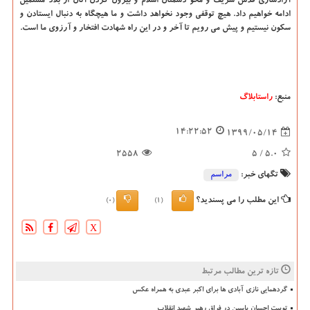
آزادسازی قدس شریف و محو دشمنان اسلام و بیرون کردن آنان از بلاد مسلمین
ادامه خواهیم داد. هیچ توقفی وجود نخواهد داشت و ما هیچگاه به دنبال ایستادن و
سکون نیستیم و پیش می رویم تا آخر و در این راه شهادت افتخار و آرزوی ما است.
منبع:
راستابلاگ
14:22:52
1399/05/14
2558
/ 5
5.0
تگهای خبر:
مراسم
این مطلب را می پسندید؟
(0)
(1)
X
تازه ترین مطالب مرتبط
گردهمایی نازی آبادی ها برای اکبر عبدی به همراه عکس
توییت احسان یاسین در فراق رهبر شهید انقلاب