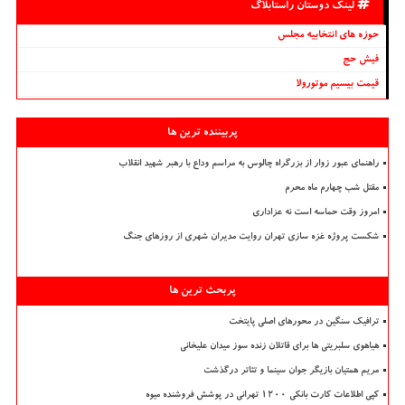
لینک دوستان راستابلاگ
حوزه های انتخابیه مجلس
فیش حج
قیمت بیسیم موتورولا
پربیننده ترین ها
راهنمای عبور زوار از بزرگراه چالوس به مراسم وداع با رهبر شهید انقلاب
مقتل شب چهارم ماه محرم
امروز وقت حماسه است نه عزاداری
شکست پروژه غزه سازی تهران روایت مدیران شهری از روزهای جنگ
پربحث ترین ها
ترافیک سنگین در محورهای اصلی پایتخت
هیاهوی سلبریتی ها برای قاتلان زنده سوز میدان علیخانی
مریم همتیان بازیگر جوان سینما و تئاتر درگذشت
کپی اطلاعات کارت بانکی ۱۲۰۰ تهرانی در پوشش فروشنده میوه