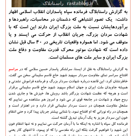
به گزارش راستابلاگ فرمانده سپاه پاسداران انقلاب اسلامی اظهار
داشت: یك تصور اشتباهی كه دشمنان در محاسبات، راهبردها و
برآوردهایشان نسبت به ملت بزرگ ایران دارند این است كه با
شهادت مردان بزرگ، جریان انقلاب از حركت می ایستد و یا
متوقف می شود. اما همواره واقعیات تاریخی در ۴۰ سال قبل نشان
داده است كه شهادت موتور محرك قدرت مقاومت و دفاع ملت
بزرگ ایران و سایر ملت های مسلمان است.
به گزارش راستابلاگ به نقل از ایسنا، سرلشکر پاسدار حسین سلامی که در
مراسم
افتتاح سراسر نمای مقاومت سردار سپهبد شهید حاج قاسم سلیمانی سخن می گفت،
خاطرنشان کرد: این قاعده درباره شهادت سردار بزرگ و فرمانده فراموش نشدنی و
همیشه جاویدان ملت ایران و جهان اسلام سپهبد شهید حاج قاسم سلیمانی برقرار
است و هرچه که عظمت شهادت بزرگتر باشد رویش ها، خیزش ها و جاری شدن
روح جهاد و شهادت در جامعه قوی تر می شود و امروز هم مشاهده می نماییم که
مشعل مقاومت همچنان در دست سردار سلیمانی قرار دارد و در اهتزار است و
همچنان در راه نورانی که او افتتاح نمود، با شتابی بیشتر جریان پیدا کرد و حتی انتقام
خون این سردار عزیز به یک آرمان تبدیل گشته است.
فرمانده کل سپاه با اشاره به اینکه ما با آرمان حرکت می نماییم و نه تنها انتقام خون
این شهید را خواهیم گرفت بلکه این راه مقدسی را که او پیمود، تا انتهای کار یعنی