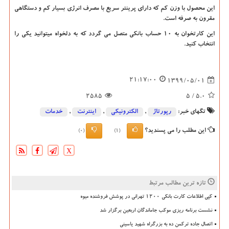
این محصول با وزن کم که دارای پرینتر سریع با مصرف انرژی بسیار کم و دستگاهی
مقرون به صرفه است.
این کارتخوان به ۱۰ حساب بانکی متصل می گردد که به دلخواه میتوانید یکی را
انتخاب کنید.
21:17:00
1399/05/01
2585
/ 5
5.0
تگهای خبر:
رپورتاژ
,
الكترونیكی
,
اینترنت
,
خدمات
این مطلب را می پسندید؟
(0)
(1)
X
تازه ترین مطالب مرتبط
کپی اطلاعات کارت بانکی ۱۲۰۰ تهرانی در پوشش فروشنده میوه
نشست برنامه ریزی موکب جاماندگان اربعین برگزار شد
اتصال جاده ترکمن ده به بزرگراه شهید یاسینی