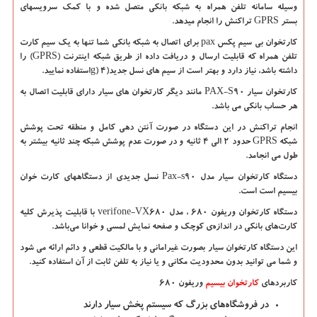
وسیله سامانه تلفن همراه به شبکه بانکی متصل شده و با کمک سرویسهای
بستر
GPRS
تراکنش را انجام میدهد.
کارتخوان بی سیم پکس
pax
برای اتصال به شبکه بانکی شما تنها به یک سیم‌ کارت
تلفن همراه که قابلیت ارسال و دریافت داده از طریق شبکه اینترنت
(GPRS)
را
داشته باشد، نیاز دارد و بهتر است از سیم های نسل جدید(۴
g)
استفاده نمایید.
کارتخوان سیار
PAX-S90
مانند دیگر کارتخوان های سیار دارای قابلیت اتصال به
هر حساب بانکی می باشد.
انجام تراکنش در این دستگاه در صورت آنتن دهی کامل و منطقه تحت پوشش
شبکه
GPRS
حدود ۲ الی ۴ ثانیه و در صورت عدم پوشش شبکه چند ثانیه بیشتر به
طول می انجامد.
دستگاه کارتخوان سیار مدل
Pax-s90
نسل جدیدی از دستگاههای کارت خوان
بیسیم است است.
دستگاه کارتخوان وریفون ۶۸۰ ، مدل
verifone-VX680
با قابلیت پذیرش کلیه
کارت‌های بانکی در اندازه‌ی کوچک و صفحه نمایش لمسی و خوانا می‌باشد.
این دستگاه کارتخوان سیار بصورت غیرامانی و با مالکیت قطعی و دائم ارائه می شود
و شما می توانید بدون محدودیت مکانی و یا نیاز به تلفن ثابت از آن استفاده کنید.
کاربردهای
کارتخوان بیسیم
وریفون ۶۸۰
در فروشگاه‌های بزرگ که سیستم پخش سیار دارند