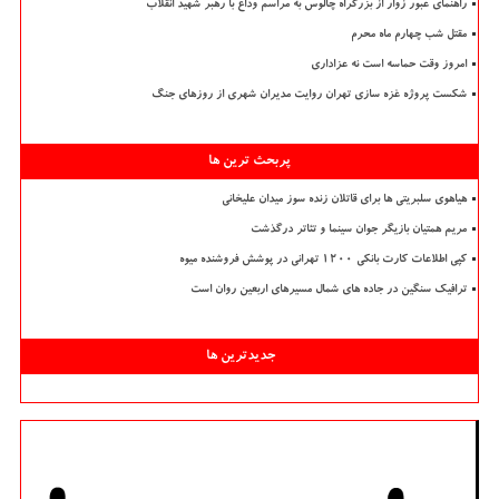
راهنمای عبور زوار از بزرگراه چالوس به مراسم وداع با رهبر شهید انقلاب
مقتل شب چهارم ماه محرم
امروز وقت حماسه است نه عزاداری
شکست پروژه غزه سازی تهران روایت مدیران شهری از روزهای جنگ
پربحث ترین ها
هیاهوی سلبریتی ها برای قاتلان زنده سوز میدان علیخانی
مریم همتیان بازیگر جوان سینما و تئاتر درگذشت
کپی اطلاعات کارت بانکی ۱۲۰۰ تهرانی در پوشش فروشنده میوه
ترافیک سنگین در جاده های شمال مسیرهای اربعین روان است
جدیدترین ها