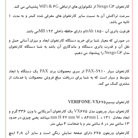
کارتخوان
Nexgo G3
از تکنولوژی های ارتباطی
WiFi & 4G
پشتیبانی می کند.
سرعت تراکنش آن به نسبت سایر کارتخوان های معرفی شده کمتر و به مدت ۱
ثانیه می باشد.
ظرفیت باتری آن ۱۸۵۰
mAh
و دارای حافظه داخلی ۱۹۲
MB
می باشد.
در صورتی که معیار شما برای خرید دستگاه کارتخوان ابعاد و میزان آسانی حمل و
نقل آن و قدرت باتری دستگاه و ماندگاری آن باشد به شما دستگاه کارتخوان
مدل
Nexgo G3
را پیشنهاد می دهیم.
کارتخوان سیار
PAX-S910
از سری محصولات برند
PAX
یک دستگاه با ابعاد
متوسط و سیار است که به شما برای دریافت مبلغ فروش محصولات یا خدمات از
مشتری کمک می کند.
کارتخوان بیسیم
VERIFONE-VX675
کارتخوان سیار وریفون مدل
VX675
یک کارتخوان آمریکایی با وزن ۳۳۶ گرم و
ابعاد معادل ۱۳۱
mm L ×
۸۴
mm W ×
۴۲
mm H
میباشد یعنی چیزی در حدود
۱۳ سانتی متر در ۸ سانتی متر و با ضخامت ۴ میلی متر.
کارتخوان وریفون ۶۷۵ دارای صفحه نمایش رنگی است و سایز آن ۲٫۸ اینچ