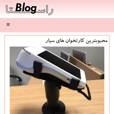
منو
محبوبترین كارتخوان های سیار