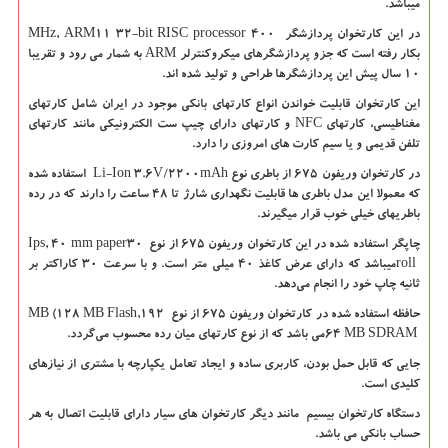
میباشد.
در این کارتخوان پردازشگر ۴۰۰
MHz, ARM11 32-bit RISC processor
بکار رفته است که جزو پردازشگرهای میکروکنترلر
ARM
به شمار می رود و تقریبا
۱۰ سال پیش این پردازشگرها طراحی و تولید شده اند.
این کارتخوان قابلیت خواندن انواع کارتهای بانکی موجود در ایران شامل کارتهای
مغناطیسی، کارتهای
NFC
و کارتهای دارای چیپ ست الکترونیکی مانند کارتهای
تلفن قدیمی و یا سیم کارت های امروزی را دارد.
در کارتخوان وریفون ۶۷۵ از باطری نوع
Li-Ion 3.6V/2200mAh
استفاده شده
که معمولا این مدل باطری ها قابلیت نگهداری شارژ تا ۴۸ ساعت را دارند که در رده
باطریهای خیلی خوب قرار میگیرند.
چاپگر استفاده شده در این کارتخوان وریفون ۶۷۵ از نوع ۳۰
Ips, 40 mm paper
roll
میباشد که دارای عرض کاغذ ۴۰ میلی متر است. و با سرعت ۳۰ کاراکتر بر
ثانیه چاپ خود را انجام می‌دهد.
حافظه استفاده شده در کارتخوان وریفون ۶۷۵ از نوع ۱۹۲
MB (128 MB Flash,
64 MB SDRAM
می باشد که از نوع کارتهای میان رده محسوب می‌گردد.
جایی که قابل حمل بودن، کاربری ساده و ایجاد تعامل یکپارچه با مشتری از نیازهای
کلیدی است.
دستگاه کارتخوان بیسیم مانند دیگر کارتخوان های سیار دارای قابلیت اتصال به هر
حساب بانکی می باشد.