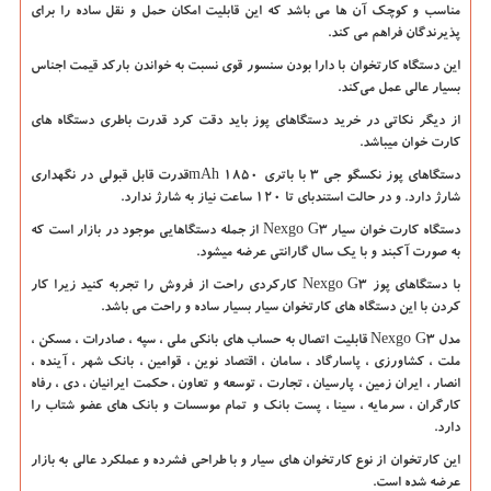
مناسب و کوچک آن ها می باشد که این قابلیت امکان حمل و نقل ساده را برای
پذیرندگان فراهم می کند‌.
این دستگاه کارتخوان با دارا بودن سنسور قوی نسبت به خواندن بارکد قیمت اجناس
بسیار عالی عمل می‌کند.
از دیگر نکاتی در خرید دستگاهای پوز باید دقت کرد قدرت باطری دستگاه های
کارت خوان میباشد.
دستگاهای پوز نکسگو جی ۳ با باتری ۱۸۵۰
mAh
قدرت قابل قبولی در نگهداری
شارژ دارد. و در حالت استندبای تا ۱۲۰ ساعت نیاز به شارژ ندارد.
دستگاه کارت خوان سیار
Nexgo G3
از جمله دستگاهایی موجود در بازار است که
به صورت آکبند و با یک سال گارانتی عرضه میشود‌.
با دستگاهای پوز
Nexgo G3
کارکردی راحت از فروش را تجربه کنید زیرا کار
کردن با این دستگاه های کارتخوان سیار بسیار ساده و راحت می باشد.
مدل
Nexgo G3
قابلیت اتصال به حساب های بانکی ملی ، سپه ، صادرات ، مسکن ،
ملت ، کشاورزی ، پاسارگاد ، سامان ، اقتصاد نوین ، قوامین ، بانک شهر ، آینده ،
انصار ، ایران زمین ، پارسیان ، تجارت ، توسعه و تعاون ، حکمت ایرانیان ، دی ، رفاه
کارگران ، سرمایه ، سینا ، پست بانک و تمام موسسات و بانک های عضو شتاب را
دارد.
این کارتخوان از نوع کارتخوان های سیار و با طراحی فشرده و عملکرد عالی به بازار
عرضه شده است.