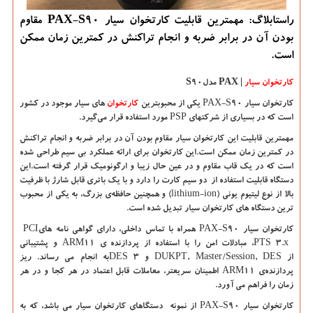
راستابلاگ: مهمترین قابلیت كارتخوان سیار PAX-S90 مقاوم
بودن آن در برابر ضربه و انجام تراكنش در كمترین زمان ممكن
است.
کارتخوان سیار
PAX |
مدل
S90
کارتخوان سیار
PAX-S90
یکی از محبوبترین
کارتخوان
های سیار موجود در کشور
است که در بسیاری از شرکتهای
PSP
مورد استفاده قرار می‌گیرد.
مهمترین قابلیت این کارتخوان سیار مقاوم بودن آن در برابر ضربه و انجام تراکنش
در کمترین زمان ممکن است.این کارتخوان برای ارائه عملکرد بی سیم طراحی شده
است که در یک قاب مقاوم و در عین حال زیبا و ارگونومیک قرار گرفته است.این
دستگاه قابلیت استفاده از دو سیم کارت را دارد و با یک باتری قابل شارژ با ظرفیت
بالا از نوع لیتیوم یونی
(lithium-ion)
و همچنین حافظه‌ی بزرگ، به یکی از محبوب
ترین دستگاه های کارتخوان سیار تبدیل شده است.
کارتخوان سیار
PAX-S90
همراه با تماس داخلی، دارای گواهی نامه های
PCI
PTS 3.x
، مبادلات امن را با استفاده از پردازنده ی
ARM11
و پشتیبانی
از
DUKPT, Master/Session, DES
و ۳
DES
به انجام می رساند. ریز
پردازنده‌ی
ARM11
اطمینان سریعتر، معاملات قابل اعتماد در هر کجا و در هر
زمان را فراهم می آورد.
کارتخوان سیار
PAX-S90
از نمونه دستگاهای کارتخوان سیار می باشد، که به