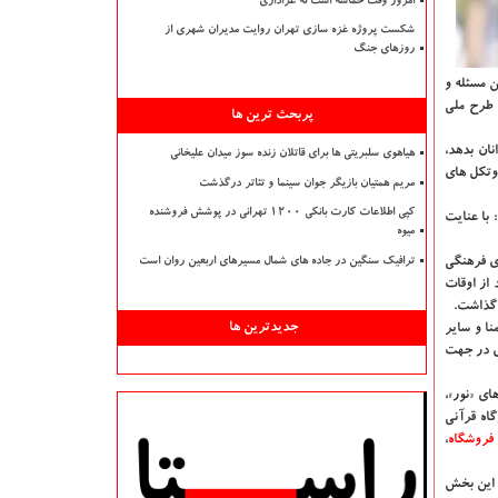
امروز وقت حماسه است نه عزاداری
شکست پروژه غزه سازی تهران روایت مدیران شهری از
روزهای جنگ
ن مسئله و
 طرح ملی
پربحث ترین ها
ان بدهد،
هیاهوی سلبریتی ها برای قاتلان زنده سوز میدان علیخانی
با رعایت پروتکل های
مریم همتیان بازیگر جوان سینما و تئاتر درگذشت
کپی اطلاعات کارت بانکی ۱۲۰۰ تهرانی در پوشش فروشنده
 با عنایت
میوه
ای فرهنگی
ترافیک سنگین در جاده های شمال مسیرهای اربعین روان است
 از اوقات
 گذاشت.
جدیدترین ها
نا و سایر
ی در جهت
نی بخش های «نور»،
گاه قرآنی
فروشگاه
،
ر این بخش