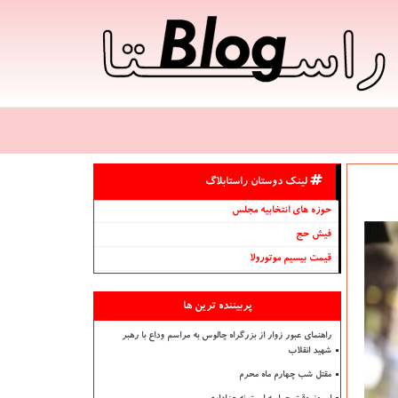
لینک دوستان راستابلاگ
حوزه های انتخابیه مجلس
فیش حج
قیمت بیسیم موتورولا
پربیننده ترین ها
راهنمای عبور زوار از بزرگراه چالوس به مراسم وداع با رهبر
شهید انقلاب
مقتل شب چهارم ماه محرم