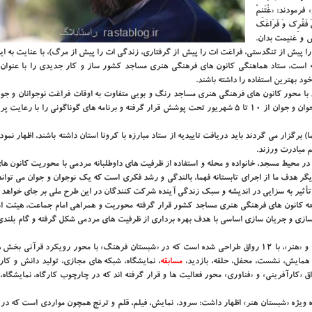
ودند: «غْتَنِمْ
َ فَقْرِک وَ فَرَاغَک
ناس و غنیمت بدان.
را پیش از تنگدستی، فراغت ات را پیش از گرفتاری، زندگی ات را پیش از مرگ)، با عنایت به ای
فته است، ستاد هماهنگی کانون های فرهنگی هنری مساجد کشور ساز و کار جدیدی را با عنوان
د بهترین استفاده را داشته باشند.
با محور کانون های فرهنگی هنری مساجد رنگ و بویی متفاوت به اوقات فراغت نوجوانان و جوان
ذیل این طرح ۲۵ هزار کانون با بیشتر از ۲ میلیون عضو در رده سنی نوجوان و جوان از ۱۰ تا ۵ شهریور تحت پوشش قرار گرفته و برنامه های گوناگونی را 
) برگزار می گردند باید دریافت تاییدیه از ستاد مبارزه با کرونا استان داشته باشند، اظهار نمود:
م مبادرت ورزند.
ر در محیط مسجد، خانواده و محله و استفاده از ظرفیت های داوطلبانه مردمی با محوریت کانون ه
ر هدف ما از اجرای تابستانه فهما، بالندگی و رشد فکری است که یک نوجوان و جوان می تواند
أثیر به سزایی در اندیشه و سبک زندگی آینده شرکت کنندگان در این طرح ملی بر جای خواهد
توجه کانون های فرهنگی هنری مساجد کشور قرار گرفته محوریت و همراهی امام جماعت، هیئت ام
سازی و جریان سازی اساسی با هدف بهره برداری از ظرفیت های مردمی شکل گرفته و گام بلند
وی خاطرنشان کرد: تابستانه (فهما) در سه شبستان «فرهنگ»، «نوآوری» و «هنر»، با ۱۲ رواق طراحی شده است که در «شبستان فرهنگ» با محور رویکرد قرآ
 همایش، نشست، محفل، حلقه، بازدید،
مسابقه
، نمایشگاه، شبکه های مجازی، تولید دانش و کار
«کارآفرینی» و «فناوری» محور فعالیت ها و قرار گرفته اند که در چارچوب کارگاه، نمایشگاه،
ده ویژه «شبستان هنر» اظهار داشت: سرود، نمایش، فیلم، قلم و ترنج همچون مواردی است که د