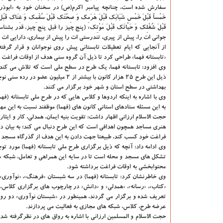
سفارش شده است، چنانچه پیامبر اکرم(ص) در سخنان خود به «ابوذر» فرم
خَمْساً قَبْلَ خَمْسٍ شَبَابَک قَبْلَ هَرَمِک وَ صِحَّتَک قَبْلَ سُقْمِک وَ غِنَاک قَبْل
قَبْلَ شُغْلِک وَ حَیاتَک قَبْلَ مَوْتِک» (پنج چیز را قبل پنج چیز، قدر بش
جوانی ات را، پیش از پیری، تندرستی ات را پیش از بیماری، دارایی ات 
از آنجایی که ایام تعطیلات تابستانی پیش روی نوجوانان و قرار گر
«تابستانه فهما» طراحی کرد تا ذیل آن گروه سنی هدف از اوقات فراغت خو
وی افزود: تابستانه فهما، یک طرح در سطح ملی است که تلاش می کند 
بهداشتی در سطح استان و شهر خود برگزار می کنند.
وی با اشاره به اینکه اردوها و کلاس هایی که در طرح ملی تابستانه (فهما
به این مسئله ستادهای استانی کانون های (فهما) موظفند نسبت به این مه
حجت الاسلام ارزانی اظهار داشت: تقویت بنیه ایمان، همدلی، کار و ایثا
هنری مساجد همچون اهدافی است که این طرح دنبال می کند؛ به بیان دیگ
فراغت خود کسب کند، طبیعتا جهت دادن به این هدف از گذرگاه مسجد ت
وی ادامه داد: آنچه که ذیل برگزاری طرح ملی تابستانه (فهما) مورد 
تشکل های مسجد و محله است تا در سایه این همراهی و تعامل، شبکه 
محتوابخشی به اوقات فراغت برداشته شود.
«کتاب»، «رسانه»، «همدلی» و «دانش» در چارچوب های برگزاری کلاس،
تعریف شده و برگزار می گردند، همینطور در «شبستان نوآوری» دو رواق 
عرضه طرح، کلاس، شبکه های مجازی به فعالیت می پردازند.
حجت الاسلام و المسلمین ارزانی با اشاره به رواق های در نظرگرفته ش