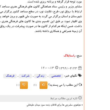
مورد توجه قرار گرفته و برنامه ریزی شده است.
مشاور وزیر و رئیس ستاد هماهنگی کانون های فرهنگی هنری مساجد کشو
ارتباط با «رواق نور» طرح «تلاوت نور» در سطح مساجد کشور برگزار می
شهرستان و استان برگزار می گردد به صورت ملی ظهور و بروز خواهد ی
وی اظهار نمود: بر طبق این تقسیم بندی ها کانون های فرهنگی هنری 
داشت، ضمن اینکه هرکدام از کانون ها در صورت پیشرفت در یک رواق می
آن زمینه همراهی و همکاری داشته باشند.
منبع:
راستابلاگ
12:00:13
1399/04/23
تگهای خبر:
تخصصی
,
زندگی
,
شركت
,
فرهنگ
این مطلب را می پسندید؟
(0)
(1)
تازه ترین مطالب مرتبط
هیاهوی سلبریتی ها برای قاتلان زنده سوز میدان علیخانی