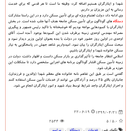
شهدا و ایثارگران هستیم اضافه کرد: وظیفه ما است تا هر قدمی که برای خدمت
رسانی به این عزیزان بر داریم.
وی ادامه داد: دولت اهتمام ویژه ای برای تأمین مسکن دارد و در این راستا مشارکت
دستگاه
های گوناگون برای تأمین مسکن جامعه هدف آنها جلب شده است. در بخش
ایثارگران با کمبودهایی مواجه بودیم که خوشبختانه با تاکید رئیس جمهور و پیگیری
مصرانه مهندس اوحدی زمینه برطرف شدن این کمبودها بوجود آمده است. آقای
اوحدی در اولین روز حضور خود در دولت با بنده بعنوان اولین وزیر دیدار نمود و
مبحث مسکن ایثارگران را بیان نمود. امیدواریم شاهد جهش در پاسخگویی به نیاز
مسکن خانواده شهدا و ایثارگران باشیم.
اسلامی انتظار جامعه را تأثیرگذاری بر بازار مسکن دانست و اظهار داشت: دولت در
زمینه تأمین مسکن اقشار گوناگون برنامه های اجرایی مشخصی دارد تا مشکلات این
حوزه بر طرف شود.
گفتنی است بر طبق این تفاهم نامه خانواده های معظم شهدا (والدین و فرزندان)،
جانبازان بالای ۲۵ درصد و آزادگان می توانند از خدمات تأمین مسکن استفاده کنند
و احراز ایثارگران واجد شرایط توسط بنیاد شهید و امور ایثارگران انجام می شود.
22:06:19
1399/04/21
2544
/ 5
5.0
تگهای خبر:
خدمات
,
دستگاه
,
مراسم