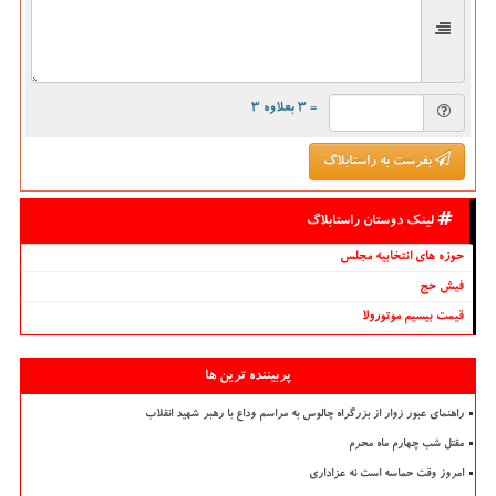
= ۳ بعلاوه ۳
بفرست به راستابلاگ
لینک دوستان راستابلاگ
حوزه های انتخابیه مجلس
فیش حج
قیمت بیسیم موتورولا
پربیننده ترین ها
راهنمای عبور زوار از بزرگراه چالوس به مراسم وداع با رهبر شهید انقلاب
مقتل شب چهارم ماه محرم
امروز وقت حماسه است نه عزاداری