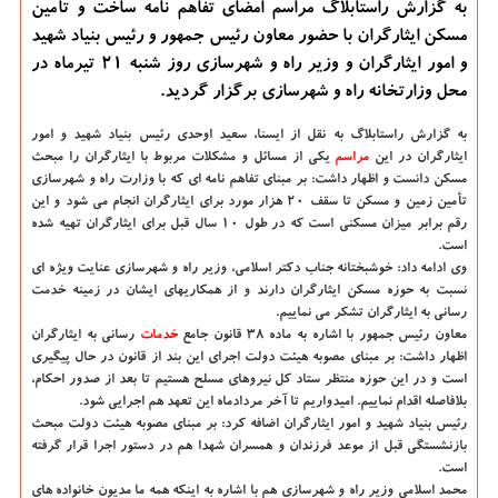
به گزارش راستابلاگ مراسم امضای تفاهم نامه ساخت و تأمین
مسكن ایثارگران با حضور معاون رئیس جمهور و رئیس بنیاد شهید
و امور ایثارگران و وزیر راه و شهرسازی روز شنبه ۲۱ تیرماه در
محل وزارتخانه راه و شهرسازی برگزار گردید.
به گزارش راستابلاگ به نقل از ایسنا، سعید اوحدی رئیس بنیاد شهید و امور
ایثارگران در این
مراسم
یکی از مسائل و مشکلات مربوط با ایثارگران را مبحث
مسکن دانست و اظهار داشت: بر مبنای تفاهم نامه ای که با وزارت راه و شهرسازی
تأمین زمین و مسکن تا سقف ۲۰ هزار مورد برای ایثارگران انجام می شود و این
رقم برابر میزان مسکنی است که در طول ۱۰ سال قبل برای ایثارگران تهیه شده
است.
وی ادامه داد: خوشبختانه جناب دکتر اسلامی، وزیر راه و شهرسازی عنایت ویژه ای
نسبت به حوزه مسکن ایثارگران دارند و از همکاریهای ایشان در زمینه خدمت
رسانی به ایثارگران تشکر می نماییم.
معاون رئیس جمهور با اشاره به ماده ۳۸ قانون جامع
خدمات
رسانی به ایثارگران
اظهار داشت: بر مبنای مصوبه هیئت دولت اجرای این بند از قانون در حال پیگیری
است و در این حوزه منتظر ستاد کل نیروهای مسلح هستیم تا بعد از صدور احکام،
بلافاصله اقدام نماییم. امیدواریم تا آخر مردادماه این تعهد هم اجرایی شود.
رئیس بنیاد شهید و امور ایثارگران اضافه کرد: بر مبنای مصوبه هیئت دولت مبحث
بازنشستگی قبل از موعد فرزندان و همسران شهدا هم در دستور اجرا قرار گرفته
است.
محمد اسلامی وزیر راه و شهرسازی هم با اشاره به اینکه همه ما مدیون خانواده های