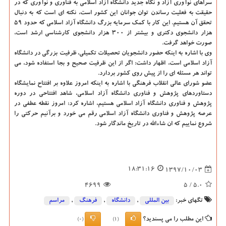
سراهای نوآوری آزاد و نگاه جدید دانشگاه آزاد اسلامی به فناوری و نوآوری كه در
حقیقت به فعلیت رساندن توان جوانان این كشور است، نكته ای است كه به دنبال
تحقق آن هستیم. این كار با كمك سرمایه بزرگ دانشگاه آزاد اسلامی كه حدود ۵۹
هزار دانشجوی دكتری و بیشتر از ۳۰۰ هزار دانشجوی كارشناسی ارشد است،
صورت خواهد گرفت.
وی با اشاره به اینكه حضور دانشجویان تحصیلات تكمیلی، ظرفیت بزرگی در دانشگاه
آزاد اسلامی است، اظهار داشت: اگر از این ظرفیت صحیح و بجا استفاده شود، می
تواند هر مسئله ای را از پیش روی كشور بردارد.
عضو شورای عالی انقلاب فرهنگی با اشاره به اینكه امروز علاوه بر افتتاح نمایشگاه
دستاوردهای پژوهش و فناوری دانشگاه آزاد اسلامی، شاهد افتتاحی در دوره
پژوهش و فناوری دانشگاه آزاد اسلامی هستیم، اشاره كرد: امروز نقطه عطفی در
عرصه پژوهش و فناوری دانشگاه آزاد اسلامی رقم می خورد و برآنیم حركتی را
شروع نماییم كه ان شاءالله در تاریخ ماندگار شود.
18:31:16
1397/10/03
4699
/ 5
5.0
تگهای خبر:
بین المللی
,
دانشگاه‌
,
فرهنگ
,
مراسم
این مطلب را می پسندید؟
(0)
(1)