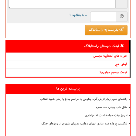
= ۸ بعلاوه ۱
بفرست به راستابلاگ
لینک دوستان راستابلاگ
حوزه های انتخابیه مجلس
فیش حج
قیمت بیسیم موتورولا
پربیننده ترین ها
راهنمای عبور زوار از بزرگراه چالوس به مراسم وداع با رهبر شهید انقلاب
مقتل شب چهارم ماه محرم
امروز وقت حماسه است نه عزاداری
شکست پروژه غزه سازی تهران روایت مدیران شهری از روزهای جنگ