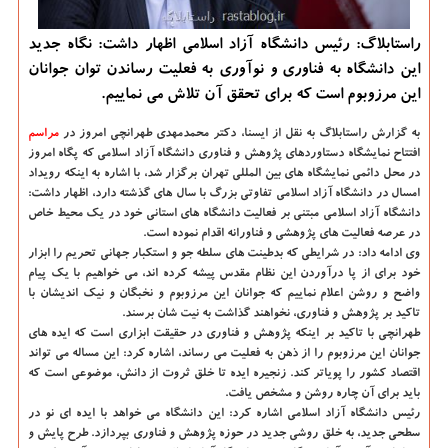
راستابلاگ: رئیس دانشگاه آزاد اسلامی اظهار داشت: نگاه جدید
این دانشگاه به فناوری و نوآوری به فعلیت رساندن توان جوانان
این مرزوبوم است كه برای تحقق آن تلاش می نماییم.
به گزارش راستابلاگ به نقل از ایسنا
، دكتر محمدمهدی طهرانچی امروز در
مراسم
افتتاح نمایشگاه دستاوردهای پژوهش و فناوری دانشگاه آزاد اسلامی كه پگاه امروز
در محل دائمی نمایشگاه های بین ‎المللی تهران برگزار شد، با اشاره به اینكه رویداد
امسال در دانشگاه آزاد اسلامی تفاوتی بزرگ با سال های گذشته دارد، اظهار داشت:
دانشگاه آزاد اسلامی مبتنی بر فعالیت دانشگاه های استانی خود در یك محیط خاص
در عرصه فعالیت های پژوهشی و فناورانه اقدام نموده است.
وی ادامه داد: در شرایطی كه بدطینت های سلطه جو و استكبار جهانی تحریم را ابزار
خود برای از پا درآوردن این نظام مقدس پیشه كرده اند، می خواهیم با یك پیام
واضح و روشن اعلام نماییم كه جوانان این مرزوبوم و نخبگان و نیك اندیشان با
تاكید بر پژوهش و فناوری، نخواهند گذاشت به نیت شان برسند.
طهرانچی با تاكید بر اینكه پژوهش و فناوری در حقیقت ابزاری است كه ایده های
جوانان این مرزوبوم را از ذهن به فعلیت می رساند، اشاره كرد: این مساله می تواند
اقتصاد كشور را پویاتر كند. زنجیره ایده تا خلق ثروت از دانش، موضوعی است كه
باید برای آن چاره روشن و مشخص یافت.
رئیس دانشگاه آزاد اسلامی اشاره كرد: این دانشگاه می خواهد با ایده ای نو در
سطحی جدید، به خلق روشی جدید در حوزه پژوهش و فناوری بپردازد. طرح پایش و