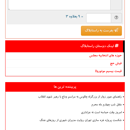
= ۹ بعلاوه ۳
بفرست به راستابلاگ
لینک دوستان راستابلاگ
حوزه های انتخابیه مجلس
فیش حج
قیمت بیسیم موتورولا
پربیننده ترین ها
راهنمای عبور زوار از بزرگراه چالوس به مراسم وداع با رهبر شهید انقلاب
مقتل شب چهارم ماه محرم
امروز وقت حماسه است نه عزاداری
شکست پروژه غزه سازی تهران روایت مدیران شهری از روزهای جنگ