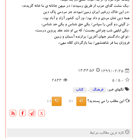
رهاند خرد مرد را از بلا/ مبادا کسی در بلا، مبتلا»
«یک مشت گدای عرب از طریق رسیدند/ در میهن جانانه ی ما خانه گزیدند»
«در این خاک زرخیر ایران زمین/نبودند جز مردمی پاک دین
همه دین شان مردی و داد بود/ وز آن، کشور آزاد و آباد بود»
«ز گیتی دو کَس را سپاس/ یکی حق شناس و یکی حد شناس»
«یکی ابلهی شب چراغی بجست/ که بی او نشد عقد پروین درست»
«تو ای دادگستر جهان آفرین/ برازنده آسمان و زمین
فروزان بما فر شاهنشهی/ بما بازگردان کلاه مهی».
14:44:56
1399/02/25
2843
/ 5
5.0
تگهای خبر:
فرهنگ
,
كتاب
این مطلب را می پسندید؟
(0)
(1)
X
تازه ترین مطالب مرتبط