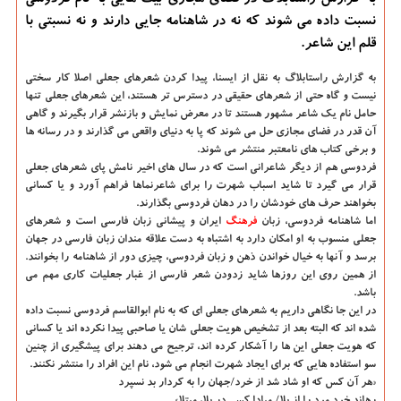
به گزارش راستابلاگ در فضای مجازی بیت هایی به نام فردوسی
نسبت داده می شوند كه نه در شاهنامه جایی دارند و نه نسبتی با
قلم این شاعر.
به گزارش راستابلاگ به نقل از ایسنا، پیدا کردن شعرهای جعلی اصلا کار سختی
نیست و گاه حتی از شعرهای حقیقی در دسترس تر هستند، این شعرهای جعلی تنها
حامل نام یک شاعر مشهور هستند تا در معرض نمایش و بازنشر قرار بگیرند و گاهی
آن قدر در فضای مجازی حل می شوند که پا به دنیای واقعی می گذارند و در رسانه ها
و برخی کتاب های نامعتبر منتشر می شوند.
فردوسی هم از دیگر شاعرانی است که در سال های اخیر نامش پای شعرهای جعلی
قرار می گیرد تا شاید اسباب شهرت را برای شاعرنماها فراهم آورد و یا کسانی
بخواهند حرف های خودشان را در دهان فردوسی بگذارند.
اما شاهنامه فردوسی، زبان
فرهنگ
ایران و پیشانی زبان فارسی است و شعرهای
جعلی منسوب به او امکان دارد به اشتباه به دست علاقه مندان زبان فارسی در جهان
برسد و آنها به خیال خواندن ذهن و زبان فردوسی، چیزی دور از شاهنامه را بخوانند.
از همین روی این روزها شاید زدودن شعر فارسی از غبار جعلیات کاری مهم می
باشد.
در این جا نگاهی داریم به شعرهای جعلی ای که به نام ابوالقاسم فردوسی نسبت داده
شده اند که البته بعد از تشخیص هویت جعلی شان یا صاحبی پیدا نکرده اند یا کسانی
که هویت جعلی این ها را آشکار کرده اند، ترجیح می دهند برای پیشگیری از چنین
سو استفاده هایی که برای ایجاد شهرت انجام می شود، نام این افراد را منتشر نکنند.
«هر آن کس که او شاد شد از خرد/جهان را به کردار بد نسپرد