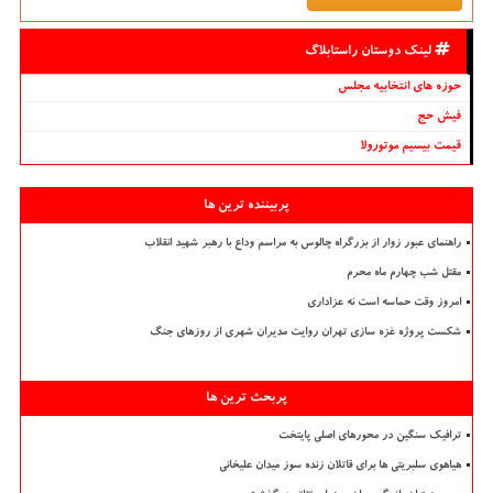
لینک دوستان راستابلاگ
حوزه های انتخابیه مجلس
فیش حج
قیمت بیسیم موتورولا
پربیننده ترین ها
راهنمای عبور زوار از بزرگراه چالوس به مراسم وداع با رهبر شهید انقلاب
مقتل شب چهارم ماه محرم
امروز وقت حماسه است نه عزاداری
شکست پروژه غزه سازی تهران روایت مدیران شهری از روزهای جنگ
پربحث ترین ها
ترافیک سنگین در محورهای اصلی پایتخت
هیاهوی سلبریتی ها برای قاتلان زنده سوز میدان علیخانی