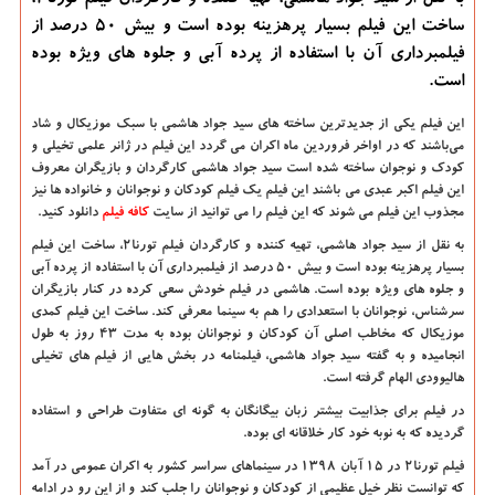
به نقل از سید جواد هاشمی، تهیه كننده و كارگردان فیلم تورنا۲،
ساخت این فیلم بسیار پرهزینه بوده است و بیش ۵۰ درصد از
فیلمبرداری آن با استفاده از پرده آبی و جلوه های ویژه بوده
است.
این فیلم یکی از جدیدترین ساخته های سید جواد هاشمی با سبک موزیکال و شاد
می‌باشند که در اواخر فروردین ماه اکران می گردد این فیلم در ژانر علمی تخیلی و
کودک و نوجوان ساخته شده است سید جواد هاشمی کارگردان و بازیگران معروف
این فیلم اکبر عبدی می باشند این فیلم یک فیلم کودکان و نوجوانان و خانواده ها نیز
مجذوب این فیلم می شوند که این فیلم را می توانید از سایت
کافه فیلم
دانلود کنید.
به نقل از سید جواد هاشمی، تهیه کننده و کارگردان
فیلم تورنا
۲
، ساخت این فیلم
بسیار پرهزینه بوده است و بیش ۵۰ درصد از فیلمبرداری آن با استفاده از پرده آبی
و جلوه های ویژه بوده است. هاشمی در فیلم خودش سعی کرده در کنار بازیگران
سرشناس، نوجوانان با استعدادی را هم به سینما معرفی کند. ساخت این فیلم کمدی
موزیکال که مخاطب اصلی آن کودکان و نوجوانان بوده به مدت ۴۳ روز به طول
انجامیده و به گفته سید جواد هاشمی، فیلمنامه در بخش هایی از فیلم های تخیلی
هالیوودی الهام گرفته است.
در فیلم برای جذابیت بیشتر زبان بیگانگان به گونه ای متفاوت طراحی و استفاده
گردیده که به نوبه خود کار خلاقانه ای بوده.
فیلم تورنا۲ در ۱۵ آبان ۱۳۹۸ در سینماهای سراسر کشور به اکران عمومی در آمد
که توانست نظر خیل عظیمی از کودکان و نوجوانان را جلب کند و از این رو در ادامه