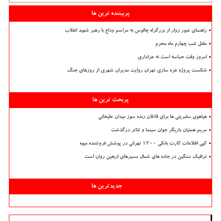
پربیننده ترین ها
راهنمای عبور زوار از بزرگراه چالوس به مراسم وداع با رهبر شهید انقلاب
مقتل شب چهارم ماه محرم
امروز وقت حماسه است نه عزاداری
شکست پروژه غزه سازی تهران روایت مدیران شهری از روزهای جنگ
پربحث ترین ها
هیاهوی سلبریتی ها برای قاتلان زنده سوز میدان علیخانی
مریم همتیان بازیگر جوان سینما و تئاتر درگذشت
کپی اطلاعات کارت بانکی ۱۲۰۰ تهرانی در پوشش فروشنده میوه
ترافیک سنگین در جاده های شمال مسیرهای اربعین روان است
جدیدترین ها