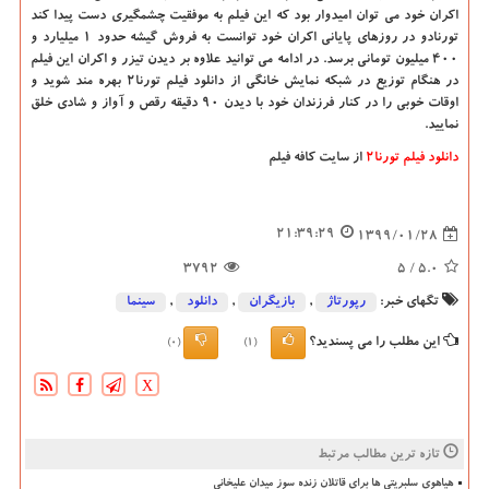
اکران خود می توان امیدوار بود که این فیلم به موفقیت چشمگیری دست پیدا کند
تورنادو در روزهای پایانی اکران خود توانست به فروش گیشه حدود ۱ میلیارد و
۴۰۰ میلیون تومانی برسد. در ادامه می توانید علاوه بر دیدن تیزر و اکران این فیلم
در هنگام توزیع در شبکه نمایش خانگی از دانلود فیلم تورنا۲ بهره مند شوید و
اوقات خوبی را در کنار فرزندان خود با دیدن ۹۰ دقیقه رقص و آواز و شادی خلق
نمایید.
دانلود فیلم تورنا2
از سایت کافه فیلم
21:39:29
1399/01/28
3792
/ 5
5.0
تگهای خبر:
رپورتاژ
,
بازیگران
,
دانلود
,
سینما
این مطلب را می پسندید؟
(0)
(1)
X
تازه ترین مطالب مرتبط
هیاهوی سلبریتی ها برای قاتلان زنده سوز میدان علیخانی