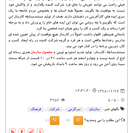
خیلی راحت می توانند خویش را جای فرد شركت كننده بگذارند و از واكنش خود
نسبت به موقعیت ها بگویند. معمولاً همه انسان ها و بخصوص مردم جامعه ما یك
سری ایده های كارآفرینی در ذهنشان دارند. هدف از تولید مستندمسابقه كارساز این
است كه بگوییم با چه روشی می توان این ایده های خام را پرورش داد و به مرحله
اجرا رساند و یك كسب و كار را روی همان ایده شخصی بنا كرد.
باستانی همینطور اظهار داشت: اصولاً در كارساز هیچ موقعیت از پیش تعیین شده ای
نداریم. رخدادها واقعی است و هر فرد و گروه شركت كننده در راه ایجاد كسب و
كار، دوربین برنامه را در كنار خود می بیند.
مستندمسابقه «كارساز» تولید جدید استودیو نوبین و
محصول
سازمان
هنری رسانه ای
اوج از شنبه بیست و چهارم اسفند هر شب ساعت ۲۱ در ۱۰ قسمت از شبكه مستند
سیما روی آنتن می رود و روز بعد ساعت ۹ بامداد بازپخش می شود.
14:31:20
1398/12/26
3952
/ 5
5.0
تگهای خبر:
سازمان
,
سرگرمی
,
شركت
,
فرهنگ
این مطلب را می پسندید؟
(0)
(1)
X