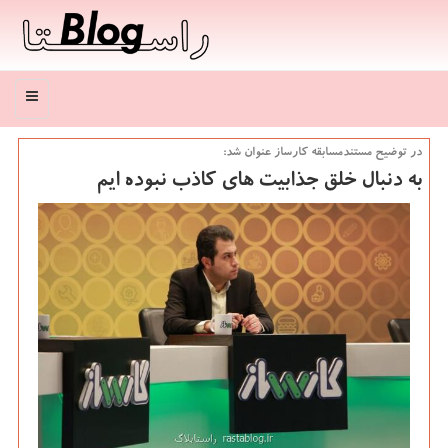
منو
در توضیح مستندمسابقه كارساز عنوان شد:
به دنبال خلق جذابیت های كاذب نبوده ایم