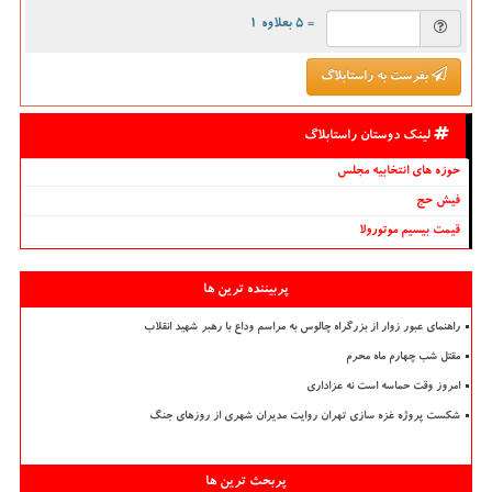
= ۵ بعلاوه ۱
بفرست به راستابلاگ
لینک دوستان راستابلاگ
حوزه های انتخابیه مجلس
فیش حج
قیمت بیسیم موتورولا
پربیننده ترین ها
راهنمای عبور زوار از بزرگراه چالوس به مراسم وداع با رهبر شهید انقلاب
مقتل شب چهارم ماه محرم
امروز وقت حماسه است نه عزاداری
شکست پروژه غزه سازی تهران روایت مدیران شهری از روزهای جنگ
پربحث ترین ها