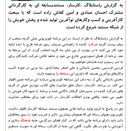
به گزارش راستابلاگ «كارساز» مستندمسابقه ای به كارگردانی
مشترك احسان عمادی و امین كفاش زاده است كه با مبحث
كارآفرینی و كسب وكارهای نوآفرین تولید شده و پخش خویش را
از شبكه مستند شروع كرده است.
به گزارش راستابلاگ به نقل از ایسنا، در این برنامه تلویزیونی شش گروه منتخب از
میان بیست گروه
شركت
كننده با راهنمایی مربیان، روی عرضه طرح یا ایده اولیه
خود كار می كنند تا در نهایت از بین شان سه گروه انتخاب گردد. از این مرحله به
بعد، برنامه از فضای استودیویی خارج می شود و شاهد تلاش شركت كنندگان برای
به ثمر رسیدن ایده هایشان خواهیم بود.
فرزین فردیس، محسن باستانی و علی اصغر سعدآبادی، سه مربی در حوزه كسب
وكارهای نوآفرین هستند كه داوری این
مسابقه
را برعهده دارند.
محسن باستانی یكی از سه داور این مسابقه تلویزیونی درباره این برنامه چنین اظهار
می كند: در برنامه «كارساز» دنبال خلق جذابیت های كاذب نبودیم. خیلی از گروه
های شركت كننده در مسیرشان گرفتار ناكامی شده و برنامه یا شیوه كار خویش را
تغییر می دهند. واقعی بودن اتفاقات كارساز، در ذات خود برای مخاطب جذابیت
دارد.
وی در پاسخ به لزوم تولید برنامه هایی همچون مستند مسابقه كارساز اظهار داشت:
تلویزیون بعنوان رسانه ای كه همچنان بیشترین تاثیر و ضریب نفوذ را روی مخاطبان
دارد باید دارای برنامه هایی باشد كه در كنار فضای سرگرمی، جنبه
فرهنگ
سازی و
آموزشی را هم در نظر بگیرد. گاهی این جنبه از كاركرد رسانه ای به صورت مستقیم