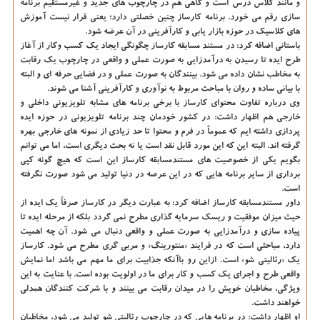
و مانند كلاس درس است و گاهی هم در چارچوب های جدید و غیرمستقیم برنامه
سازی رقم می خورد. برنامه كارساز چنین خصلتی دارد؛ یعنی قرار نیست آموزش
های كلاسیك در حوزه بازار یابی و كارآفرینی در آن عرضه شود.
باستانی اضافه كرد: در مستند مسابقه كارساز چگونگی ایجاد یك كسب وكار از آغاز
طرح ایده تا رسیدن به درآمدزایی به صورت عملی و واقعی در چارچوب یك رقابت
به مخاطب نشان داده می شود. بینندگان به صورت عملی و در فضایی حرفه ای و البته
با بیانی ساده و روان با مباحث مربوط به نوآوری و كارآفرینی آشنا می شوند.
وی درباره تفاوت محتوای كارساز با برخی برنامه های مشابه تلویزیونی داخلی و
خارجی هم اظهار داشت: در كشور خودمان چند برنامه تلویزیونی در حوزه ایده
پردازی داشته ایم كه عموماً در فرم و محتوا تا حد زیادی از نمونه های خارجی بهره
گرفته اند. البته این كه این مورد قابل نقد است یا نه بحث دیگری است، اما می توانم
بگویم یكی از خصوصیت های مستندمسابقه كارساز این است كه هیچ گونه كپی
برداری از سایر برنامه هایی كه در این عرصه در دنیا تولید می شود صورت نگرفته
است.
داور مستندمسابقه كارساز اضافه كرد: به عبارت دیگر در كارساز صرفاً یك ایده از
حیث میزان موفقیت و ریسك سرمایه گذاری مطرح نمی گردد بلكه از مرحله ایده تا
پیاده سازی و درآمدزایی به صورت عملی و واقعی دنبال می شود. آن چه اهمیت
دارد، مباحثی است كه در فرایند «منتورینگ» و مربی گری مطرح می شود. كارساز
یك «رئالیتی شو» است. ازاین رو باآنكه جذابیت برای ما مهم می باشد اما نمایش
واقعی طرح و اجرای یك كسب و كار برای ما در اولویت بوده است. با عنایت به این
ویژگی، مخاطبان خویش را در میدان رقابت می بینند و با شركت كنندگان همدلی
خواهند داشت.
او اظهار داشت: در برنامه هایی كه در چارچوب رئالیتی شو تولید می شود، مخاطبان