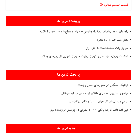
قیمت بیسیم موتورولا
پربیننده ترین ها
راهنمای عبور زوار از بزرگراه چالوس به مراسم وداع با رهبر شهید انقلاب
مقتل شب چهارم ماه محرم
امروز وقت حماسه است نه عزاداری
شکست پروژه غزه سازی تهران روایت مدیران شهری از روزهای جنگ
پربحث ترین ها
ترافیک سنگین در محورهای اصلی پایتخت
هیاهوی سلبریتی ها برای قاتلان زنده سوز میدان علیخانی
مریم همتیان بازیگر جوان سینما و تئاتر درگذشت
کپی اطلاعات کارت بانکی ۱۲۰۰ تهرانی در پوشش فروشنده میوه
جدیدترین ها