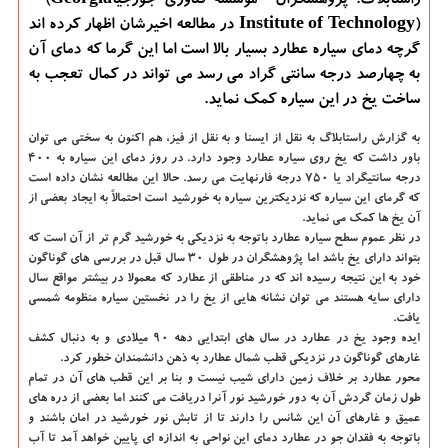
راستابلاگ: پژوهشگران ˮموسسه فناوری جورجیاˮ (Georgia
Institute of Technology) در مطالعه اخیرشان اظهار كرده اند
گرچه دمای سیاره عطارد بسیار بالا است اما این گرما كه دمای آن
به چهارصد درجه سانتی گراد می رسد می تواند در كمال تعجب به
ساخت یخ در این سیاره كمك نماید.
به گزارش راستابلاگ به نقل از ایسنا و به نقل از فیز،
هم اكنون به سختی می توان
باور داشت كه یخ روی سیاره عطارد وجود دارد. در روز دمای این سیاره به ۴۰۰
درجه سانتیگراد یا ۷۵۰ درجه فارنهایت می رسد. حالا این مطالعه نشان داده است
كه گرمای این سیاره كه نزدیكترین سیاره به خورشید است احتمالاً به ایجاد بعضی از
آن یخ ها كمك می نماید.
در نظر عموم سطح سیاره عطارد باتوجه به نزدیكی به خورشید گرم تر از آن است كه
بتواند دارای یخ باشد اما پژوهشگران در طول ۳۰ سال قبل در بررسی های گوناگون
خود به این نتیجه رسیده اند كه در مناطقی از عطارد كه معمولا در بیشتر مواقع سال
دارای سایه هستند می توان نشانه هایی از یخ را در نخستین سیاره منظومه شمسی
یافت.
ایده وجود یخ در عطارد در سال های ابتدایی دهه ۹۰ میلادی و به دنبال كشف
غارهای گوناگون در نزدیكی قطب شمال عطارد به ذهن دانشمندان خطور كرد.
محور عطارد بر خلاف زمین دارای شیب نیست و بنا بر این قطب های آن در تمام
طول زمان گردش آن به دور خورشید نور آنرا دریافت می كنند اما بعضی از دره های
عمیق و غارهای آن این شانس را دارند تا از تابش نور خورشید در امان باشند و
باتوجه به فقدان جو در عطارد دمای این نواحی به اندازه ای پایین خواهد آمد تا آب