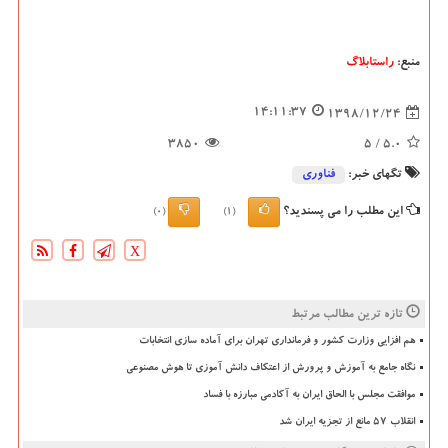
منبع:
راستابلاگ
14:11:37
1398/12/24
3850
/ 5
5.0
تگهای خبر:
فناوری
این مطلب را می پسندید؟
(0)
(1)
X
تازه ترین مطالب مرتبط
هم افزایی وزارت کشور و فرمانداری تهران برای آماده سازی انتخابات
نگاه جامع به آموزش و پرورش از اعتکاف دانش آموزی تا هوش مصنوعی
موافقت مجلس با الحاق ایران به آکادمی مبارزه با فساد
انقلاب ۵۷ مانع از تجزیه ایران شد