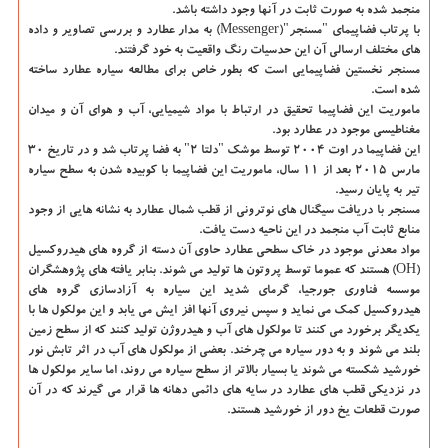
منجمد شده به صورت ثابت در آنها وجود داشته باشد.
با پرتاب فضاپیمای "مسنجر"(Messenger) به مدار عطارد و بررسی تصاویر و داده
های مختلف ارسالی آن این حدسیات رنگ واقعیت به خود گرفتند.
مسنجر نخستین فضاپیمایی است كه بطور خاص برای مطالعه سیاره عطارد ساخته
شده است.
ماموریت این فضاپیما تحقیق در ارتباط با مواد شیمیایی، آب و هوای آن و میدان
مغناطیسی موجود در عطارد بود.
این فضاپیما در اوت ۲۰۰۴ توسط موشك "دلتا ۲" به فضا پرتاب شد و در تاریخ ۳۰
مارس ۲۰۱۵ بعد از ۱۱ سال، ماموریت این فضاپیما با كوبیده شدن به سطح سیاره
تیر به پایان رسید.
مسنجر با دریافت سیگنال های نوترونی از قطب شمال عطارد به نشانه هایی از وجود
منابع ثابت آب منجمد در این ناحیه دست یافت.
مواد معدنی موجود در خاك سطحی عطارد حاوی آن دسته از گروه های هیدروكسیل
(OH) هستند كه عموما توسط پروتون ها تولید می شوند. بنابر یافته های پژوهشگران
موسسه فناوری جورجیا، گرمای شدید این سیاره به آزادسازی گروه های
هیدروكسیل كمك می نماید و سپس نیروی آنها افز ایش می یابد و این مولكول ها با
یكدیگر برخورد می كنند تا مولكول های آب و هیدروژن تولید كنند كه از سطح زمین
بلند می شوند و به دور سیاره می چرخند. بعضی از مولكول های آب در اثر تابش نور
خورشید شكسته می شوند یا بسیار بالاتر از سطح سیاره می روند، اما سایر مولكول ها
در نزدیكی قطب های عطارد در سایه های دائمی دهانه ها قرار می گیرند كه در آن
صورت قطعات یخ دور از خورشید هستند.