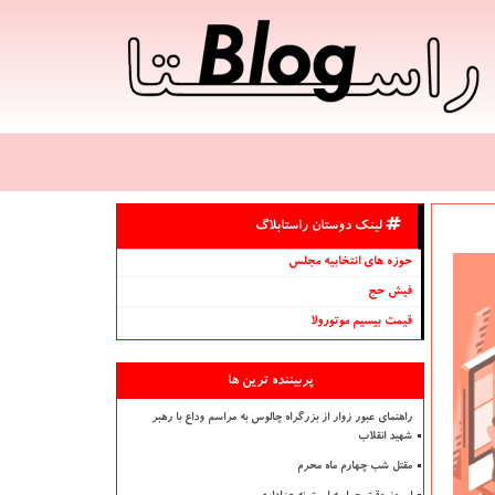
لینک دوستان راستابلاگ
حوزه های انتخابیه مجلس
فیش حج
قیمت بیسیم موتورولا
پربیننده ترین ها
راهنمای عبور زوار از بزرگراه چالوس به مراسم وداع با رهبر
شهید انقلاب
مقتل شب چهارم ماه محرم