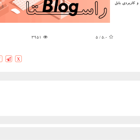
 كاربردی بابل
3951
/ 5
5.0
X