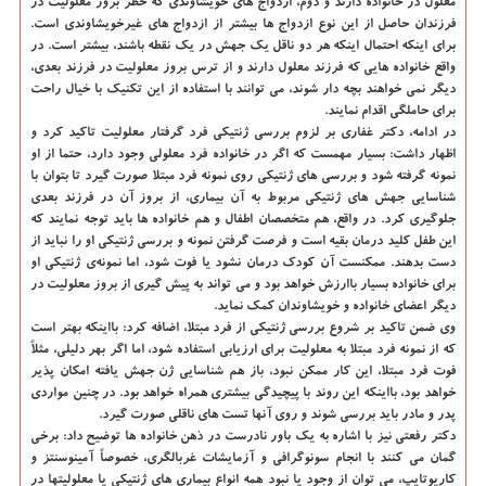
معلول در خانواده دارند و دوم، ازدواج های خویشاوندی كه خطر بروز معلولیت در
فرزندان حاصل از این نوع ازدواج ها بیشتر از ازدواج های غیرخویشاوندی است.
برای اینكه احتمال اینكه هر دو ناقل یك جهش در یك نقطه باشند، بیشتر است. در
واقع خانواده هایی كه فرزند معلول دارند و از ترس بروز معلولیت در فرزند بعدی،
دیگر نمی خواهند بچه دار شوند، می توانند با استفاده از این تكنیك با خیال راحت
برای حاملگی اقدام نمایند.
در ادامه، دكتر غفاری بر لزوم بررسی ژنتیكی فرد گرفتار معلولیت تاكید كرد و
اظهار داشت: بسیار مهمست كه اگر در خانواده فرد معلولی وجود دارد، حتما از او
نمونه گرفته شود و بررسی های ژنتیكی روی نمونه فرد مبتلا صورت گیرد تا بتوان با
شناسایی جهش های ژنتیكی مربوط به آن بیماری، از بروز آن در فرزند بعدی
جلوگیری كرد. در واقع، هم متخصصان اطفال و هم خانواده ها باید توجه نمایند كه
این طفل كلید درمان بقیه است و فرصت گرفتن نمونه و بررسی ژنتیكی او را نباید از
دست بدهند. ممكنست آن كودك درمان نشود یا فوت شود، اما نمونه‌ی ژنتیكی او
برای خانواده بسیار باارزش خواهد بود و می تواند به پیش گیری از بروز معلولیت در
دیگر اعضای خانواده و خویشاوندان كمك نماید.
وی ضمن تاكید بر شروع بررسی ژنتیكی از فرد مبتلا، اضافه كرد: بااینكه بهتر است
كه از نمونه فرد مبتلا به معلولیت برای ارزیابی استفاده شود، اما اگر بهر دلیلی، مثلاً
فوت فرد مبتلا، این كار ممكن نبود، باز هم شناسایی ژن جهش یافته امكان پذیر
خواهد بود، بااینكه این روند با پیچیدگی بیشتری همراه خواهد بود. در چنین مواردی
پدر و مادر باید بررسی شوند و روی آنها تست های ناقلی صورت گیرد.
دكتر رفعتی نیز با اشاره به یك باور نادرست در ذهن خانواده ها توضیح داد: برخی
گمان می كنند با انجام سونوگرافی و آزمایشات غربالگری، خصوصاً آمینوسنتز و
كاریوتایپ، می توان از وجود یا نبود همه انواع بیماری های ژنتیكی یا معلولیتها در