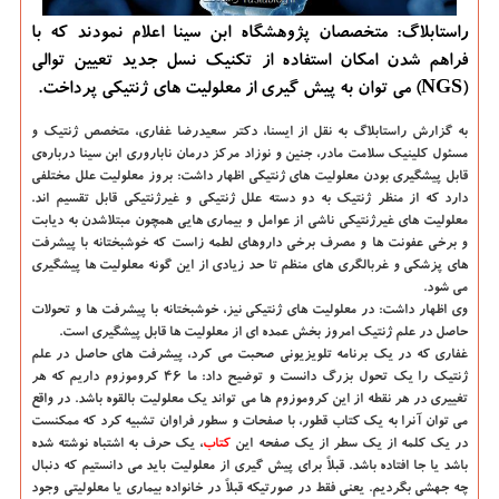
راستابلاگ: متخصصان پژوهشگاه ابن سینا اعلام نمودند كه با
فراهم شدن امكان استفاده از تكنیك نسل جدید تعیین توالی
(NGS) می توان به پیش گیری از معلولیت های ژنتیكی پرداخت.
به گزارش راستابلاگ به نقل از ایسنا،
دكتر سعیدرضا غفاری، متخصص ژنتیك و
مسئول كلینیك سلامت مادر، جنین و نوزاد مركز درمان ناباروری ابن سینا درباره‌ی
قابل پیشگیری بودن معلولیت های ژنتیكی اظهار داشت: بروز معلولیت علل مختلفی
دارد كه از منظر ژنتیك به دو دسته علل ژنتیكی و غیرژنتیكی قابل تقسیم اند.
معلولیت های غیرژنتیكی ناشی از عوامل و بیماری هایی همچون مبتلاشدن به دیابت
و برخی عفونت ها و مصرف برخی داروهای لطمه زاست كه خوشبختانه با پیشرفت
های پزشكی و غربالگری های منظم تا حد زیادی از این گونه معلولیت ها پیشگیری
می شود.
وی اظهار داشت: در معلولیت های ژنتیكی نیز، خوشبختانه با پیشرفت ها و تحولات
حاصل در علم ژنتیك امروز بخش عمده ای از معلولیت ها قابل پیشگیری است.
غفاری كه در یك برنامه تلویزیونی صحبت می كرد، پیشرفت های حاصل در علم
ژنتیك را یك تحول بزرگ دانست و توضیح داد: ما ۴۶ كروموزوم داریم كه هر
تغییری در هر نقطه از این كروموزوم ها می تواند یك معلولیت بالقوه باشد. در واقع
می توان آنرا به یك كتاب قطور، با صفحات و سطور فراوان تشبیه كرد كه ممكنست
در یك كلمه از یك سطر از یك صفحه این
كتاب
، یك حرف به اشتباه نوشته شده
باشد یا جا افتاده باشد. قبلاً برای پیش گیری از معلولیت باید می دانستیم كه دنبال
چه جهشی بگردیم. یعنی فقط در صورتیكه قبلاً در خانواده بیماری یا معلولیتی وجود