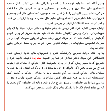
جنین آگاه شد. اما باید توجه داشت كه سونوگرافی فقط می تواند نشان دهنده
ناهنجاری های ساختاری جنین باشد و ناهنجاری های عملكردی، مثل مشكلات
حركتی، ناشنوایی یا نابینایی را نشان نمی دهد. همچنین، تست هایی مثل آمینوسنتز و
كاریوتایپ فقط خطر بروز ناهنجاری های شایع مثل سندرم داون را ارزیابی می كنند
و نمی توانند همه اختلالات ژنتیكی را بررسی نمایند.
ایشان سپس اشاره كرد: اگر زوجی به رغم سابقه‌ی داشتن فرزند مبتلا یا ازدواج
خویشاوندی، بدون بررسی ژنتیكی حامله شدند، باید هرچه سریع تر برای انجام
آزمایش بازگشت كنند تا در كوتاه ترین زمان ممكن ارزیابی صورت گیرد و در
صورت تشخیص معلولیت، در مهلت قانونی مقرر بتوانند برای سقط درمانی جنین
اقدام نمایند.
بنا بر اعلام روابط عمومی پژوهشگاه علوم و تكنولوژی های جدید زیستی جهاد
دانشگاهی-ابن سینا، دكتر غفاری درانتها بر اهمیت
مشاوره
ژنتیك تاكید كرد و
تصریح كرد: مسیر پیش گیری از بروز معلولیت های ژنتیكی از مشاوره‌ی ژنتیك
شروع می شود. یعنی اگر خانواده ای فرزند مبتلا دارد یا نگران ابتلای فرزند خود به
بیماری های ژنتیكی است، در گام نخست باید به مشاور ژنتیك بازگشت كند.
خوشبختانه امروزه در همه شهرهای كشور مشاوران ژنتیك حضور دارند و بعد از
بررسی شرایط هر خانواده و برمبنای شرح حال و شجره نامه آن خانواده، گام بعدی را
كه می تواند انجام NGS یا تكنیك های دیگر باشد، مشخص می كنند.