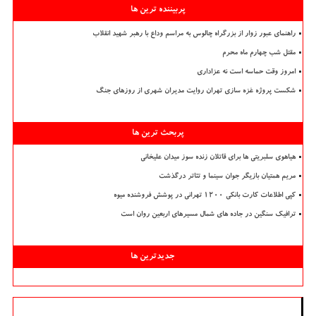
پربیننده ترین ها
راهنمای عبور زوار از بزرگراه چالوس به مراسم وداع با رهبر شهید انقلاب
مقتل شب چهارم ماه محرم
امروز وقت حماسه است نه عزاداری
شکست پروژه غزه سازی تهران روایت مدیران شهری از روزهای جنگ
پربحث ترین ها
هیاهوی سلبریتی ها برای قاتلان زنده سوز میدان علیخانی
مریم همتیان بازیگر جوان سینما و تئاتر درگذشت
کپی اطلاعات کارت بانکی ۱۲۰۰ تهرانی در پوشش فروشنده میوه
ترافیک سنگین در جاده های شمال مسیرهای اربعین روان است
جدیدترین ها