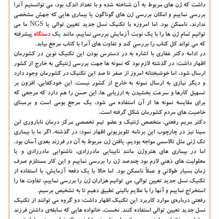
داشت كه ژن های مربوط به آن شناخته شده و با تعداد اندك بود، می توانستیم آنرا
بررسی نماییم و امكان بررسی ژن های گوناگون یا بیماری هایی كه جهش مشخصی
ندارند، ناممكن بود. اما امروزه با تكنیك نسل جدید تعیین توالی یا NGS ما می
توانیم تمام ژن ها را با یك نوبت آزمایش بررسی نماییم، مانند یك
دستگاه
پیشرفته
كه می تواند كل كتاب را بررسی كند و تفاوت های آنرا با كتاب مرجع بیابد.
در ادامه دكتر غفاری با اشاره به در دسترس بودن این تكنیك نوین در كشورمان
اظهار داشت: در گذشته لازم بود كه نمونه ها جهت بررسی ژنتیكی به خارج از كشور
ارسال شود، اما خوشبختانه امروز از صفر تا صد این تكنیك در كشورمان وجود دارد
و دیگر نیازی به ارسال نمونه به خارج از كشور نیست. این خودكفایی، افزون بر
تسهیل كارها و سرعت بخشیدن به ارزیابی ها، این حسن را هم دارد كه مرجعی كه
برای مقایسه نمونه ها از آن استفاده می شود، یك مرجع بومی است و برمبنای
خاصیت های مردم كشورمان شكل گرفته است.
دكتر مریم رفعتی، متخصص ژنتیك و عضو تیم تخصصی مركز درمان ناباروری ابن
سینا نیز در چارچوب این برنامه تلویزیونی اظهار نمود: در گذشته، اگر ما با بیماری
تك ژنی مثل تالاسمی مواجه بودیم، یافتن ژن مربوط به آن در فرزند بعدی آسان بود.
اما در بیماری های هتروژن مانند نابینایی مادرزادی، ناشنوایی مادرزادی و یا
معلولیت های ذهنی لازم بود چندصد ژن را بررسی نماییم و این كار مستلزم صرف
زمان بسیار طولانی و عملاً ناممكن بود. اما حالا با یك دفعه آزمایش، با استفاده از
تكنیك نسل جدید تعیین توالی، می توانیم هزاران ژن را بررسی نماییم، تفاوت ها را
استخراج نماییم و آنها را با علایم بالینی تطبیق دهیم تا به تشخیص برسیم.
رفعتی درباره‌ی موارد كاربرد این تكنیك اظهار داشت: دو گروه می توانند از تكنیك
نسل جدید تعیین توالی استفاده كنند. نخست، خانواده هایی كه سابقه‌ی داشتن فرزند