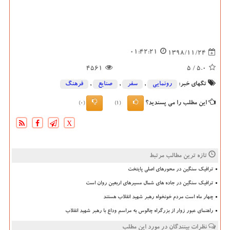
01:42:21
1398/11/24
4561
/ 5
5.0
تگهای خبر:
رونمایی
,
سفر
,
صنایع
,
فرهنگ
این مطلب را می پسندید؟
(0)
(1)
X
تازه ترین مطالب مرتبط
ترافیک سنگین در محورهای اصلی پایتخت
ترافیک سنگین در جاده های شمال مسیرهای اربعین روان است
چهار ماه است مردم خونخواه رهبر شهید انقلاب هستند
راهنمای عبور زوار از بزرگراه چالوس به مراسم وداع با رهبر شهید انقلاب
نظرات بینندگان در مورد این مطلب