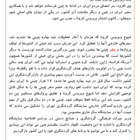
یك ویروس مرگبار شده اند.
وی افزود: بنر امضای مردم ایران در ادامه به چین فرستاده خواهد شد و با همكاری
سفیر ایران در چین و دیگر مقامات آن كشور، در یكی از میدان های اصلی شهر
«ووهان» ـ كانون انتشار ویروس كرونا ـ، نصب می شود.
شیوع ویروس كرونا كه هزمان با آغاز تعطیلات عید بهاره چینی ها تشدید شد،
سفرهای خارجی آنها را تعطیل كرد. این جریان سبب شد خیلی از كشورها از توقف
پروازها و
سفر
چینی ها متضرر شوند. چین بزرگترین صادركننده توریست به دیگر
كشورها است كه بیشترین درآمد را در این بخش برای خیلی از كشورها همچون
آمریكا، فرانسه، ژاپن، تایلند، كره جنوبی و استرالیا تولید می كند. ایران چند سالی
است چین را در اولویت بازارهای هدف گردشگری قرار داده و با لغو یكطرفه ویزا
برای اتباع این كشور، تلاش در بدست آوردن سهم بیشتری از بازار گردشگری این
كشور داشت. سال قبل در عید بهاره چینی ها حدود ۱۷ هزار چینی به ایران سفر
كرده بودند كه ایران امید داشت لغو روادید، حجم سفر چینی ها را به شكل قابل
توجهی افزایش دهد اما شیوع ویروس كرونا و تعلیق پروازهای مستقیم بین دو
كشور، سبب شد این برنامه فعلا متوقف شود. چینی ها در دو سال قبل یكی از مهم
ترین بازدیدكنندگان خارجی نمایشگاه گردشگری تهران را تشكیل می دادند كه
غیبت آنها در نمایشگاه سال جاری محسوس بود.
وزیر میراث فرهنگی، گردشگری و صنایع دستی در مراسم افتتاحیه نمایشگاه
گردشگری با اشاره به این وضعیت، اظهار داشت: مطمئنم چین می تواند این بیماری
را كنترل كند و ما می توانیم به برنامه های گردشگری خود با این كشور بازگردیم.