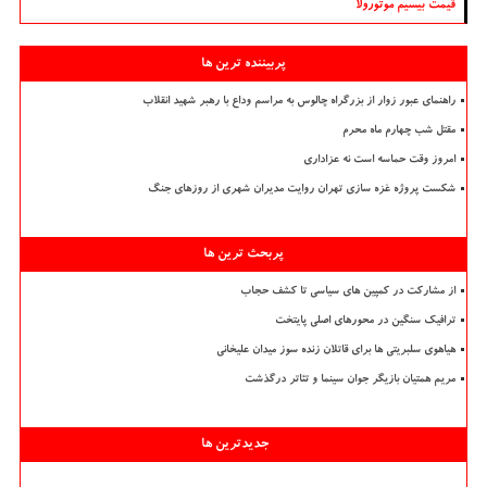
قیمت بیسیم موتورولا
پربیننده ترین ها
راهنمای عبور زوار از بزرگراه چالوس به مراسم وداع با رهبر شهید انقلاب
مقتل شب چهارم ماه محرم
امروز وقت حماسه است نه عزاداری
شکست پروژه غزه سازی تهران روایت مدیران شهری از روزهای جنگ
پربحث ترین ها
از مشارکت در کمپین های سیاسی تا کشف حجاب
ترافیک سنگین در محورهای اصلی پایتخت
هیاهوی سلبریتی ها برای قاتلان زنده سوز میدان علیخانی
مریم همتیان بازیگر جوان سینما و تئاتر درگذشت
جدیدترین ها