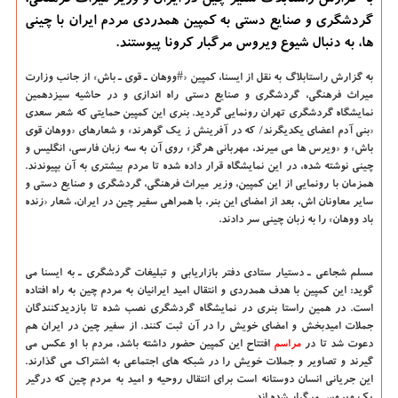
به گزارش راستابلاگ سفیر چین در ایران و وزیر میراث فرهنگی،
گردشگری و صنایع دستی به كمپین همدردی مردم ایران با چینی
ها، به دنبال شیوع ویروس مرگبار كرونا پیوستند.
به گزارش راستابلاگ به نقل از ایسنا، كمپین «#ووهان ـ قوی ـ باش» از جانب وزارت
میراث فرهنگی، گردشگری و صنایع دستی راه اندازی و در حاشیه سیزدهمین
نمایشگاه گردشگری تهران رونمایی گردید. بنری این كمپین حمایتی كه شعر سعدی
«بنی آدم اعضای یكدیگرند/ كه در آفرینش ز یك گوهرند» و شعارهای «ووهان قوی
باش» و «ویرس ها می میرند، مهربانی هرگز» روی آن به سه زبان فارسی، انگلیس و
چینی نوشته شده، در این نمایشگاه قرار داده شده تا مردم بیشتری به آن بپیوندند.
همزمان با رونمایی از این كمپین، وزیر میراث فرهنگی، گردشگری و صنایع دستی و
سایر معاونان اش، بعد از امضای این بنر، با همراهی سفیر چین در ایران، شعار «زنده
باد ووهان» را به زبان چینی سر دادند.
مسلم شجاعی ـ دستیار ستادی دفتر بازاریابی و تبلیغات گردشگری ـ به ایسنا می
گوید: این كمپین با هدف همدردی و انتقال امید ایرانیان به مردم چین به راه افتاده
است. در همین راستا بنری در نمایشگاه گردشگری نصب شده تا بازدیدكنندگان
جملات امیدبخش و امضای خویش را در آن ثبت كنند. از سفیر چین در ایران هم
دعوت شد تا در
مراسم
افتتاح این كمپین حضور داشته باشد، مردم با او عكس می
گیرند و تصاویر و جملات خویش را در شبكه های اجتماعی به اشتراك می گذارند.
این جریانی انسان دوستانه است برای انتقال روحیه و امید به مردم چین كه درگیر