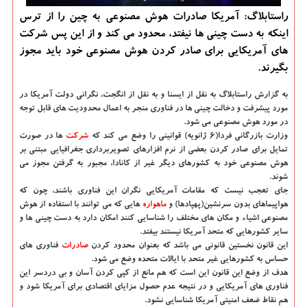
راستابلاگ: آمریكا صادرات هوش مصنوعی به چین را از ترس
اینكه به دست چینی ها نیفتد، محدود می كند و از این پس شركت
های آمریكایی برای صادر كردن هوش مصنوعی خود باید مجوز
بگیرند.
به گزارش راستابلاگ به نقل از ایسنا و به نقل از انگجت،
نگرانی دولت آمریكا در
مورد پیشرفت و دخالت چینی ها در فناوری منجر به اعمال محدودیت های قابل توجه
در مورد هوش مصنوعی می شود.
وزارت بازرگانی فردا(6 ژانویه) قوانینی را وضع می كند كه
شركت
ها در صورت
تمایل برای صادر كردن بعضی از نرم افزارهای تصویربرداری جغرافیایی مبتنی بر
هوش مصنوعی خود به كشورهای دیگر غیر از كانادا، مجبور به گرفتن مجوز می
شوند.
جای تعجب نیست كه مقامات آمریكایی نگران این فناوری باشند، چون كه
هواپیماهای بدون سرنشین(پهپادها) و
ماهواره
هایی كه می توانند با استفاده از هوش
مصنوعی اشیاء و مكان های مختلف را شناسایی كنند امكان دارد به دست چینی ها و
سایر كشورهایی كه متحد آمریكا نیستند بیفتد.
این قانون نخستین قانونی می باشد كه بعنوان محدود كردن
صادرات
فناوری های
حساس به كشورهایی غیر متحد با ایالات متحده وضع می شود.
هدف از وضع این قانون این است كه هم مانع از كپی كردن آسان و بی دردسر این
فناوری های آمریكایی و در نتیجه عدم حصول مزایای اقتصادی برای آمریكا شود و
هم نقاط ضعف امنیتی آمریكا شناسایی نشود.