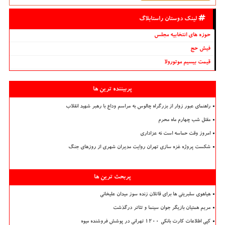
لینک دوستان راستابلاگ
حوزه های انتخابیه مجلس
فیش حج
قیمت بیسیم موتورولا
پربیننده ترین ها
راهنمای عبور زوار از بزرگراه چالوس به مراسم وداع با رهبر شهید انقلاب
مقتل شب چهارم ماه محرم
امروز وقت حماسه است نه عزاداری
شکست پروژه غزه سازی تهران روایت مدیران شهری از روزهای جنگ
پربحث ترین ها
هیاهوی سلبریتی ها برای قاتلان زنده سوز میدان علیخانی
مریم همتیان بازیگر جوان سینما و تئاتر درگذشت
کپی اطلاعات کارت بانکی ۱۲۰۰ تهرانی در پوشش فروشنده میوه