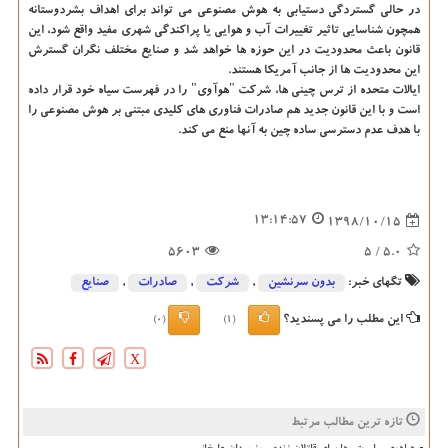
در حالی گستردگی دستیابی به هوش مصنوعی می تواند برای اهداف بشردوستانه
همچون شناسایی تاثیر تغییرات آب و هوایی یا پراكندگی شهری مفید واقع شود، این
قانون باعث محدودیت در این حوزه ها خواهد شد و صنایع مختلف نگران گسترش
این محدودیت ها از جانب آمریكا هستند.
ایالات متحده از ترس چینی ها، شركت "هوآوی" را در فهرست سیاه خود قرار داده
است و با این قانون جدید هم صادرات فناوری های كلیدی مبتنی بر هوش مصنوعی را
با هدف عدم دسترسی ساده چین به آنها منع می كند.
13:14:57
1398/10/15
5603
/ 5
5.0
تگهای خبر:
بدون سرنشین
,
شركت
,
صادرات
,
صنایع
این مطلب را می پسندید؟
(0)
(1)
X
تازه ترین مطالب مرتبط