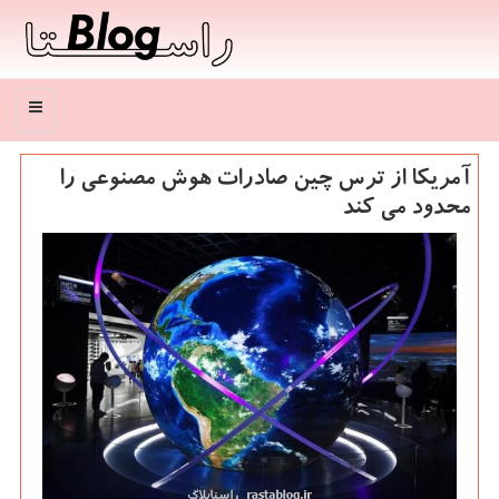
منو
آمریكا از ترس چین صادرات هوش مصنوعی را
محدود می كند