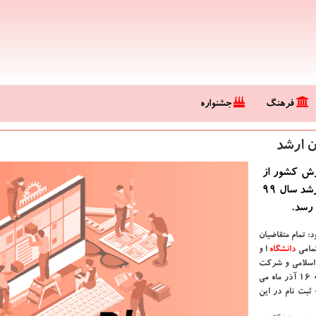
فرهنگ
جشنواره
زش كشور از
ثبت نام بیش از83 هزار داوطلب در آزمون كارشناسی ارشد سال 99
: تمام متقاضیان
دانشگاه‌
ا و
 اسلامی و شركت
كنندگان بیست و پنجمین المپیاد علمی- دانشجویی كشور از روز شنبه ۱۶ آذر ماه می
بت نام در این