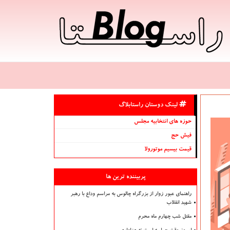
لینک دوستان راستابلاگ
حوزه های انتخابیه مجلس
فیش حج
قیمت بیسیم موتورولا
پربیننده ترین ها
راهنمای عبور زوار از بزرگراه چالوس به مراسم وداع با رهبر
شهید انقلاب
مقتل شب چهارم ماه محرم