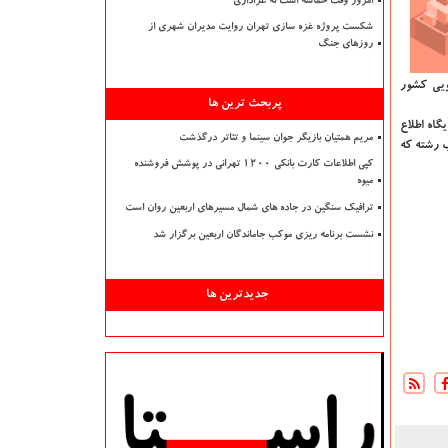
امروز وقت حماسه است نه عزاداری
شکست پروژه غزه سازی تهران روایت مدیران شهری از
روزهای جنگ
اد علمی دانشجویی كشور
پربحث ترین ها
گاه اطلاع
مریم همتیان بازیگر جوان سینما و تئاتر درگذشت
ب رشته كه
کپی اطلاعات کارت بانکی ۱۲۰۰ تهرانی در پوشش فروشنده
میوه
ترافیک سنگین در جاده های شمال مسیرهای اربعین روان است
نشست برنامه ریزی موکب جاماندگان اربعین برگزار شد
جدیدترین ها