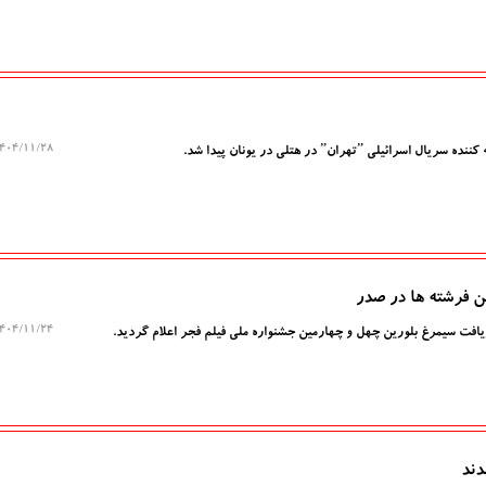
۰۴/۱۱/۲۸ ۱۴:۴۴:۳۱
ی ˮتهرانˮ در هتلی در یونان پیدا شد.
۰۴/۱۱/۲۴ ۱۵:۵۶:۱۳
یافت سیمرغ بلورین چهل و چهارمین جشنواره ملی فیلم فجر اعلام گردید.
دند