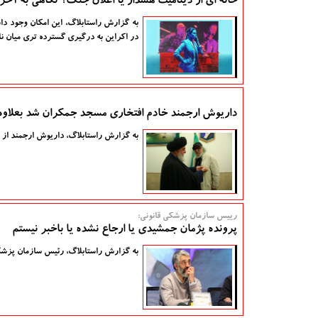
خانه ای از دینامیت هشدار یا اعلان جنگ؟ نگاهی به آخر
به گزارش راستابلاگ، این امکان وجود دا
در اکراین به درگیری گسترده تری میان نا
داریوش ارجمند خادم افتخاری مسجد جمکران شد بعلا
به گزارش راستابلاگ، داریوش ارجمند از 
رییس سازمان پزشکی قانونی:
پرونده پژمان جمشیدی یا ارجاع نشده یا باخبر نیستم
به گزارش راستابلاگ، رئیس سازمان پزشکی 