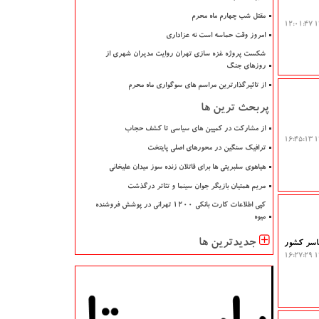
مقتل شب چهارم ماه محرم
۱۴
امروز وقت حماسه است نه عزاداری
شکست پروژه غزه سازی تهران روایت مدیران شهری از
روزهای جنگ
از تاثیرگذارترین مراسم های سوگواری ماه محرم
پربحث ترین ها
از مشارکت در کمپین های سیاسی تا کشف حجاب
۱۴
ترافیک سنگین در محورهای اصلی پایتخت
هیاهوی سلبریتی ها برای قاتلان زنده سوز میدان علیخانی
مریم همتیان بازیگر جوان سینما و تئاتر درگذشت
کپی اطلاعات کارت بانکی ۱۲۰۰ تهرانی در پوشش فروشنده
میوه
جدیدترین ها
تاسر کشور
۱۴