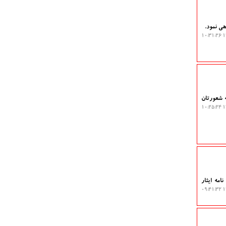
هی نمود.
۱۴
 شعورتان
۱۴
امه ایثار
۱۴