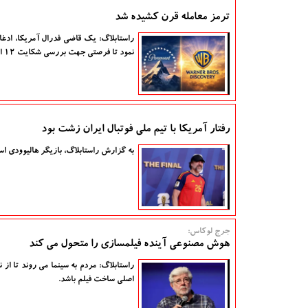
ترمز معامله قرن کشیده شد
نمود تا فرصتی جهت بررسی شکایت 12 ایالت ضد این معامله برقرار شود.
رفتار آمریکا با تیم ملی فوتبال ایران زشت بود
به گزارش راستابلاگ، بازیگر هالیوودی اسپا
جرج لوکاس:
هوش مصنوعی آینده فیلمسازی را متحول می کند
راستابلاگ: مردم به سینما می روند تا از
اصلی ساخت فیلم باشد.