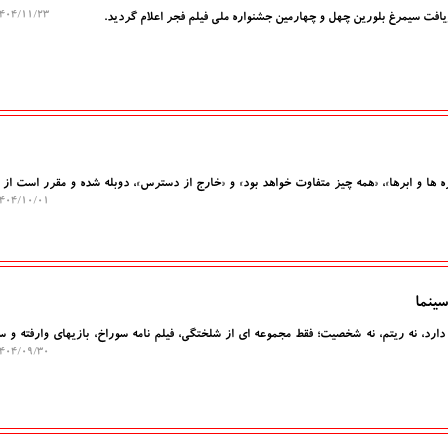
۰۴/۱۱/۲۳ ۱۱:۳۳:۲۳
یافت سیمرغ بلورین چهل و چهارمین جشنواره ملی فیلم فجر اعلام گردید.
ه ها و ابرها»، «همه چیز متفاوت خواهد بود» و «خارج از دسترس»، دوبله شده و مقرر است از
۰۴/۱۰/۰۱ ۱۴:۰۶:۰۰
ینما
دارد، نه ریتم، نه شخصیت؛ فقط مجموعه ای از شلختگی، فیلم نامه سوراخ، بازیهای وارفته و س
۰۴/۰۹/۳۰ ۱۶:۲۸:۲۸