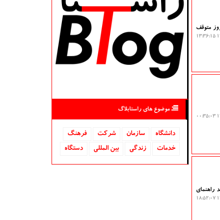
 فدرال آمریکا، ادغام 111 میلیارد دلاری دو غول سینمایی و رسانه ای، پارامونت و برادران وارنر را به مدت 14 روز متوقف
۱۴
موضوع های راستابلاگ
۱۴
دانشگاه‌
سازمان
شركت
فرهنگ
خدمات
زندگی
بین المللی
دستگاه
د راهنمای
۱۴