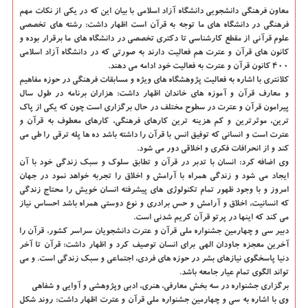
معاون فرهنگی دانشجویی دانشگاه آزاد اسلامی با بیان این كه در یكی از نكات مهم
فرهنگی در دانشگاه های ما توجه به قرآن است اظهار داشت: رشته های تخصصی
علوم قرآنی از مقطع كارشناسی تا دكتری تخصصی در دانشگاه های ما برقرار بوده و
كانون های قرآن و عترت هم فعالیت دارند به صورتی كه در دانشگاه آزاد اسلامی
۴۰۰ كانون قرآن و عترت به فعالیت خود ادامه می دهند.
كلانتری با اشاره به فعالیت پژوهشگاه های ویژه و مسابقات فرهنگی در حوزه مفاهیم
و معارف قرآن و آموزه های خاندان اظهار داشت: هزاران برنامه در طول سال
پیرامون قرآن و عترت در سطوح مختلف در حال برگزاری است چون كه یكی از پاك
ترین، موثرترین و كم هزینه ترین كارهای فرهنگی، كارهای معطوف به قرآن و
عترت است و انسانی كه توفیق انس با قرآن را داشته باشد ده ها پله ترقی را طی می
كند و از انحرافات فكری و اخلاقی دور می شود.
وی اضافه كرد: انسان با تدبر در قرآن و تطابق سلوك و سبك زندگی خود با آن
ایجاد می شود و زندگی همراه با آرامش و اخلاق را تجربه خواهد نمود در جهان
امروز و با وجود ظهور تمام تكنولوژی های پیشرفته انسان خویش را محتاج زندگی
كه انسانیت، اخلاق و آرامش و حس برادری و نوع دوستی همراه باشد احساس نیاز
می كند كه اینها در پرتو قرآن كریم شدنی است.
دبیر سی و چهارمین جشنواره ملی قرآن و عترت دانشجویان سراسر كشور، قرآن را
آخرین معجزه جاودان الهی برای انسان توصیف كرد و اظهار داشت: قرآن تا آخر
دنیا پاسخگوی نیازهای بشر در حوزه های فردی، اجتماعی و سبك زندگی است. و می
تواند الگوی تمام عیار جامعه باشد.
برگزاری جشنواره در سه بخش معارفی، هنری، ادبی وپژوهشی و آوایی و شفاهی
وی با اشاره به سی و چهارمین جشنواره ملی قرآن و عترت اظهار داشت: روند شكل