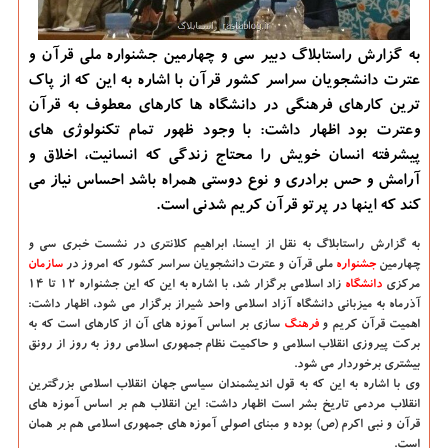
به گزارش راستابلاگ دبیر سی و چهارمین جشنواره ملی قرآن و
عترت دانشجویان سراسر كشور قرآن با اشاره به این كه از پاك
ترین كارهای فرهنگی در دانشگاه ها كارهای معطوف به قرآن
وعترت بود اظهار داشت: با وجود ظهور تمام تكنولوژی های
پیشرفته انسان خویش را محتاج زندگی كه انسانیت، اخلاق و
آرامش و حس برادری و نوع دوستی همراه باشد احساس نیاز می
كند كه اینها در پرتو قرآن كریم شدنی است.
به گزارش راستابلاگ به نقل از ایسنا،
ابراهیم كلانتری در نشست خبری سی و
چهارمین
جشنواره
ملی قرآن و عترت دانشجویان سراسر كشور كه امروز در
سازمان
مركزی
دانشگاه‌
زاد اسلامی برگزار شد، با اشاره به این كه این جشنواره ۱۲ تا ۱۴
آذرماه به میزبانی دانشگاه آزاد اسلامی واحد شیراز برگزار می شود، اظهار داشت:
اهمیت قرآن كریم و
فرهنگ
سازی بر اساس آموزه های آن از كارهای است كه به
بركت پیروزی انقلاب اسلامی و حاكمیت نظام جمهوری اسلامی روز به روز از رونق
بیشتری برخوردار می شود.
وی با اشاره به این كه به قول اندیشمندان سیاسی جهان انقلاب اسلامی بزرگترین
انقلاب مردمی تاریخ بشر است اظهار داشت: این انقلاب هم بر اساس آموزه های
قرآن و نبی اكرم (ص) بوده و مبنای اصولی آموزه های جمهوری اسلامی هم بر همان
است.