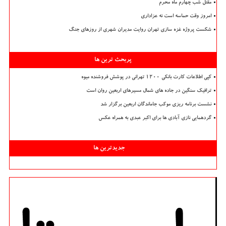
مقتل شب چهارم ماه محرم
امروز وقت حماسه است نه عزاداری
شکست پروژه غزه سازی تهران روایت مدیران شهری از روزهای جنگ
پربحث ترین ها
کپی اطلاعات کارت بانکی ۱۲۰۰ تهرانی در پوشش فروشنده میوه
ترافیک سنگین در جاده های شمال مسیرهای اربعین روان است
نشست برنامه ریزی موکب جاماندگان اربعین برگزار شد
گردهمایی نازی آبادی ها برای اکبر عبدی به همراه عکس
جدیدترین ها