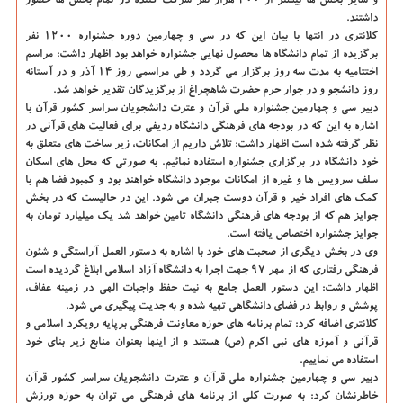
و سایر بخش ها بیشتر از ۲۰۰ هزار نفر شركت كننده در تمام بخش ها حضور
داشتند.
كلانتری در انتها با بیان این كه در سی و چهارمین دوره جشنواره ۱۲۰۰ نفر
برگزیده از تمام دانشگاه ها محصول نهایی جشنواره خواهد بود اظهار داشت: مراسم
اختتامیه به مدت سه روز برگزار می گردد و طی مراسمی روز ۱۴ آذر و در آستانه
روز دانشجو و در جوار حرم حضرت شاهچراغ از برگزیدگان تقدیر خواهد شد.
دبیر سی و چهارمین جشنواره ملی قرآن و عترت دانشجویان سراسر كشور قرآن با
اشاره به این كه در بودجه های فرهنگی دانشگاه ردیفی برای فعالیت های قرآنی در
نظر گرفته شده است اظهار داشت: تلاش داریم از امكانات، زیر ساخت های متعلق به
خود دانشگاه در برگزاری جشنواره استفاده نمائیم. به صورتی كه محل های اسكان
سلف سرویس ها و غیره از امكانات موجود دانشگاه خواهند بود و كمبود فضا هم با
كمك های افراد خیر و قرآن دوست جبران می شود. این در حالیست كه در بخش
جوایز هم كه از بودجه های فرهنگی دانشگاه تامین خواهد شد یك میلیارد تومان به
جوایز جشنواره اختصاص یافته است.
وی در بخش دیگری از صحبت های خود با اشاره به دستور العمل آراستگی و شئون
فرهنگی رفتاری كه از مهر 97 جهت اجرا به دانشگاه آزاد اسلامی ابلاغ گردیده است
اظهار داشت: این دستور العمل جامع به نیت حفظ واجبات الهی در زمینه عفاف،
پوشش و روابط در فضای دانشگاهی تهیه شده و به جدیت پیگیری می شود.
كلانتری اضافه كرد: تمام برنامه های حوزه معاونت فرهنگی برپایه رویكرد اسلامی و
قرآنی و آموزه های نبی اكرم (ص) هستند و از اینها بعنوان منابع زیر بنای خود
استفاده می نماییم.
دبیر سی و چهارمین جشنواره ملی قرآن و عترت دانشجویان سراسر كشور قرآن
خاطرنشان كرد: به صورت كلی از برنامه های فرهنگی می توان به حوزه ورزش