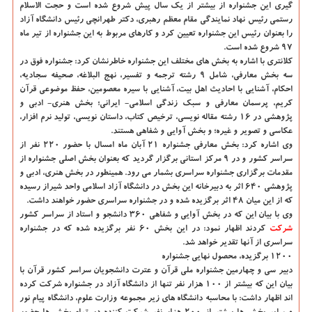
گیری این جشنواره از بیشتر از یك سال پیش شروع شده است و حجت الاسلام
رستمی رئیس نهاد نمایندگی مقام معظم رهبری، دكتر طهرانچی رئیس دانشگاه آزاد
را بعنوان رئیس این جشنواره تعیین كرد و كارهای مربوط به این جشنواره از تیر ماه
۹۷ شروع شده است.
كلانتری با اشاره به بخش های مختلف این جشنواره خاطرنشان كرد: جشنواره فوق در
سه بخش معارفی، شامل ۹ رشته ترجمه و تفسیر، نهج البلاغه، صحیفه سجادیه،
احكام، آشنایی با احادیث اهل بیت، آشنایی با سیره معصومین، حفظ موضوعی قرآن
كریم، پرسمان معارفی و سبك زندگی اسلامی- ایرانی؛ بخش هنری- ادبی و
پژوهشی در ۱۶ رشته مقاله نویسی، ترخیص كتاب، داستان نویسی، تولید نرم افزار،
عكاسی و تصویر و غیره؛ و بخش آوایی و شفاهی هستند.
وی اشاره كرد: بخش معارفی جشنواره ۲۱ آبان ماه امسال با حضور ۲۲۰ نفر از
سراسر كشور و در ۹ مركز استانی برگزار گردید كه بعنوان بخش اصلی جشنواره از
مقدمات برگزاری جشنواره سراسری بشمار می رود. همینطور در بخش هنری، ادبی و
پژوهشی ۶۴۰ اثر به دبیرخانه این بخش در دانشگاه آزاد اسلامی واحد شیراز رسیده
كه از این میان ۴۸ اثر برگزیده شده و در جشنواره سراسری حضور خواهند داشت.
وی با بیان این كه در بخش آوایی و شفاهی ۳۶۰ دانشجو و استاد از سراسر كشور
شركت
كردند اظهار نمود: در این بخش ۶۰ نفر برگزیده شده كه در جشنواره
سراسری از آنها تقدیر خواهد شد.
۱۲۰۰ برگزیده، محصول نهایی جشنواره
دبیر سی و چهارمین جشنواره ملی قرآن و عترت دانشجویان سراسر كشور قرآن با
بیان این كه بیشتر از ۱۰۰ هزار نفر تنها از دانشگاه آزاد در جشنواره شركت كرده
اند اظهار داشت: با محاسبه دانشگاه های زیر مجموعه وزارت علوم، دانشگاه پیام نور