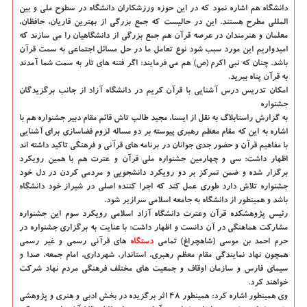
دانشگاه هم اشاره نمود كه در این حوزه ورزشكاران دانشگاه در سطوح ملی و بین
المللی مطرح هستند. این در حالیست كه جمع بزرگی از بهترین قاریان، حافظان،
معلمان و هنرمندان در عرصه قرآن هم جمع بزرگی از دانشگاهیان را می سازند كه
امیدواریم این مورد سبب شود نوع تعامل ما در حل مسائل اجتماعی به سمت قرآن
باشد. چنان كه نبی اكرم (ص) هم می فرمایند: اگر فتنه های تار به سمت شما آمدند
به قرآن پناه ببرید.
امكان تدریس درس آشنایی با قرآن كریم در دانشگاه آزاد از جانب برگزیدگان
جشنواره
به گزارش راستابلاگ به نقل از ایسنا، مجید طالب تاش قائم مقام دبیر جشنواره هم با
اشاره به این كه مقام معظم رهبری پیوسته بر دو مساله لزوم فضاسازی برای آشنایی
با مفاهیم قرآن و حضور جدی جوانان در برنامه های قرآنی و فرهنگی تاكید داشته اند
اظهار داشت: سی و چهارمین جشنواره ملی قرآن و عترت هم با همین رویكرد
برگزار شده و ضمن تمركز بر دو رویكرد دانشجویی و مردمی كردن در دل خود
جشنواره تلاش دارد طوری عمل كند كه اجرا كننده اصلی در شیراز خود دانشگاه
باشد و همینطور از دانشگاه به جامعه اسلامی سرازیر شود.
رئیس پژوهشكده قرآن وعترت دانشگاه آزاد اسلامی رویكرد سوم این جشنواره
مشاركت هماهنگی در آن دانست و اظهار داشت: با عنایت به برگزاری جشنواره در
حرم احمد بن موسی (شاهچراغ) تمامی
دستگاه
های قرآنی رسمی و غیر رسمی
همچون نهاد نمایندگی مقام معظم رهبری، استاندار، شهرداری، امام جمعه، صدا و
سیمای فارس و سازمان اوقاف و جمعیت های مختلف فرهنگی مردم نهاد شركت
خواهند كرد.
وی همینطور اشاره كرد: همینطور 48 اثر برگزیده در بخش ادبی و هنری و پژوهشی