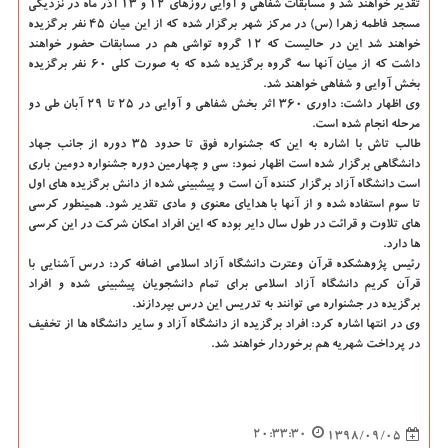
تقدیر خواهند شد و مسابقات شفاهی و آوایی روزهای 12 و 13 آذر ماه در نزدیكی
مسجد فاطمه زهرا (س) در مركز شهر برگزار شده كه از این میان 45 نفر برگزیده
خواهند شد این در حالیست كه 12 گروه تواشی هم در مسابقات حضور خواهند
داشت كه از میان آنها سه گروه برگزیده شده كه به صورت كلی 60 نفر برگزیده
بخش آوایی و شفاهی خواهند شد.
وی اظهار داشت: داوری 360 اثر بخش شفاهی و آوایی در 25 تا 29 آبان طی دو
مرحله انجام شده است.
طالب تاش با اشاره به این كه جشنواره فوق تا حدود 35 دوره از جانب جهاد
دانشگاهی برگزار شده است اظهار نمود: سی و چهارمین دوره جشنواره دومین باری
است دانشگاه آزاد برگزار كننده آن است و پیشبینی شده از دانش برگزیده های اول
تا سوم استفاده شده و از آنها با هدایای معنوی و مادی تقدیر شود. همینطور كرسی
های تلاوت و قرائت در طول سال دایر بوده كه این افراد امكان شركت در این كرسی
ها دارد.
رئیس پژوهشكده قرآن وعترت دانشگاه آزاد اسلامی اضافه كرد: درس آشنایی با
قرآن كریم دانشگاه آزاد اسلامی برای تمام دانشجویان پیشبینی شده و افراد
برگزیده در جشنواره می توانند به تدریس این درس بپردازند.
وی در انتها اشاره كرد: افراد برگزیده از دانشگاه آزاد و سایر دانشگاه ها از تخفیف
در پرداخت شهریه هم برخوردار خواهند شد.
20:33:30
1398/09/05