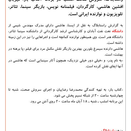
راستابلاگ: سروش صحت امشب در برنامه «كتاب باز» میزبان
افشین هاشمی، كارگردان، فیلمنامه نویس، بازیگر سینما، تئاتر،
تلویزیون و نوازنده ایرانی است.
به گزارش راستابلاگ به نقل از ایسنا، هاشمی دارای مدرك مهندس شیمی از
دانشگاه‌
نعت نفت آبادان و كارشناسی ارشد كارگردانی از دانشكده سینما تئاتر،
دانشگاه هنر است. وی همینطور نوازنده كمانچه است و اجراهایی را نیز در این زمینه
داشته است.
هاشمی دارنده سیمرغ بلورین بهترین بازیگر نقش مكمل مرد برای فیلم «پا برهنه در
بهشت» است.
«به نام پدر» و «خیلی دور خیلی نزدیك» همچون آثار سینمایی است كه هاشمی در
آنها ایفای نقش كرده است.
«كتاب باز» به تهیه كنندگی محمدرضا رضاییان و اجرای سروش صحت، شنبه تا
چهارشنبه ساعت ۲۰ از شبكه نسیم پخش می شود.
این برنامه امشب ـ شنبه ـ ۱۸ آبان ماه ساعت ۲۰ روی آنتن می رود.