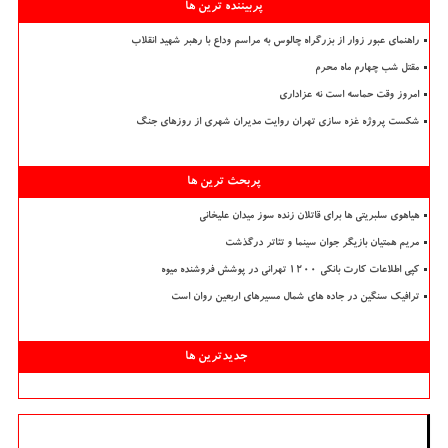
پربیننده ترین ها
راهنمای عبور زوار از بزرگراه چالوس به مراسم وداع با رهبر شهید انقلاب
مقتل شب چهارم ماه محرم
امروز وقت حماسه است نه عزاداری
شکست پروژه غزه سازی تهران روایت مدیران شهری از روزهای جنگ
پربحث ترین ها
هیاهوی سلبریتی ها برای قاتلان زنده سوز میدان علیخانی
مریم همتیان بازیگر جوان سینما و تئاتر درگذشت
کپی اطلاعات کارت بانکی ۱۲۰۰ تهرانی در پوشش فروشنده میوه
ترافیک سنگین در جاده های شمال مسیرهای اربعین روان است
جدیدترین ها