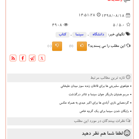
منبع:
راستابلاگ
14:51:28
1398/08/18
4908
/ 5
5.0
تگهای خبر:
دانشگاه‌
,
سینما
,
كتاب
این مطلب را می پسندید؟
(0)
(1)
X
تازه ترین مطالب مرتبط
هیاهوی سلبریتی ها برای قاتلان زنده سوز میدان علیخانی
مریم همتیان بازیگر جوان سینما و تئاتر درگذشت
گردهمایی نازی آبادی ها برای اکبر عبدی به همراه عکس
رایگان شدن سینما برای یک گروه خاص
نظرات بینندگان در مورد این مطلب
لطفا شما هم
نظر دهید