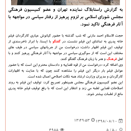
به گزارش راستابلاگ نماینده تهران و عضو كمیسیون فرهنگی
مجلس شورای اسلامی بر لزوم پرهیز از رفتار سیاسی در مواجهه با
آثار فرهنگی تاكید نمود.
حجت الاسلام احمد مازنی كه شب گذشته با حضور كیانوش عیاری كارگردان فیلم
خانه پدری به تماشای این فیلم نشست، در
گفتگو
با ایسنا، با ابراز ناخرسندی از
توقیف این فیلم اظهار داشت: درخواست من از جریانهای سیاسی در طیف های
مختلف این است كه از سوگیری سیاسی در مواجهه با آثار فرهنگی پرهیز كنند و با
اهل
فرهنگ
و هنر با زبان فرهنگ گفتگو كنند.
وی اضافه كرد: درخواست من از قوه قضاییه و دادستان محترم این است كه با حضور
عوامل فیلم بار دیگر این فیلم را مشاهده كنند چون كه با عنایت به اظهارات
كارگردان و مدیران وزارت ارشاد همه نكات اصلاحی اعمال شده است.
این عضو كمیسیون فرهنگی مجلس همینطور تصریح كرد: توقیف این فیلم به روند
اصلاحات قضایی لطمه می زند و انتظار این است كه با رفع توقیف فیلم خانه پدری
مانع از لطمات بیشتر شوند.
13:49:53
1398/08/10
4985
/ 5
5.0