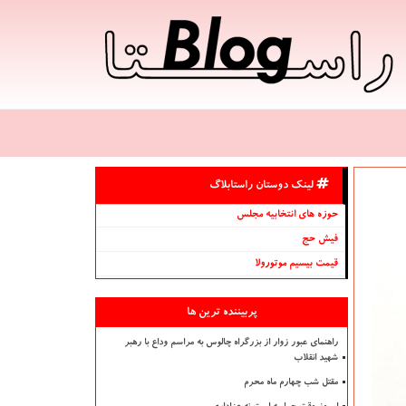
لینک دوستان راستابلاگ
حوزه های انتخابیه مجلس
فیش حج
قیمت بیسیم موتورولا
پربیننده ترین ها
راهنمای عبور زوار از بزرگراه چالوس به مراسم وداع با رهبر
شهید انقلاب
مقتل شب چهارم ماه محرم