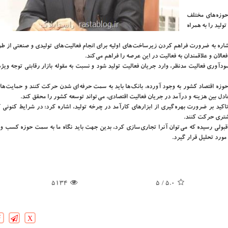
حوزه های مختلف
ید را به همراه
اشاره به ضرورت فراهم كردن زیرساخت های اولیه برای انجام فعالیت های تولیدی و صنعتی از 
لان و علاقمندان به فعالیت در این عرصه را فراهم می كند.
وری فعالیت مدنظر، وارد جریان فعالیت تولید شود و نسبت به مقوله بازار رقابتی توجه ویژه
حوزه اقتصاد كشور به وجود آورده، بانك ها باید به سمت حرفه ای شدن حركت كنند و حمایت ها
بین هزینه و درآمد در جریان فعالیت اقتصادی، می تواند توسعه كشور را محقق كند.
اكید بر ضرورت بهره گیری از ابزارهای كارآمد در چرخه تولید، اشاره كرد: در شرایط كنونی 
شتری حركت كنند.
 قبولی رسیده كه می توان آنرا تجاری سازی كرد، بدین جهت باید نگاه ما به سمت حوزه كسب و
مورد تحلیل قرار گیرد.
5134
/ 5
5.0
X