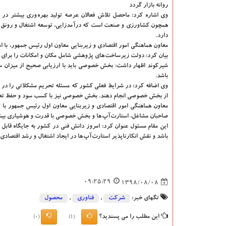
روانه بازار گردد
وی اشاره كرد: ماحصل تلاش فعالان عرصه تولید بهره وری بیشتر در 
همچون كشاورزی و صنعت است كه درآمدزایی، توسعه اشتغال و رونق تول
دارد.
معاون هماهنگی امور اقتصادی و زیربنایی معاون اول رئیس جمهور، با 
بیان كرد: دولت زیرساخت های پژوهشی شامل مكان و امكانات را برای فعا
شیركوند اظهار داشت: بخش خصوصی باید با ارزیابی صحیح از میزان سودآ
باشد.
وی اضافه كرد: در شرایط فعلی كشور كه مسئله تحریم مشكلاتی را در 
از بخش خصوصی انجام دهند. بخش خصوصی نیز با كسب سود و حفظ تعادل 
معاون هماهنگی امور اقتصادی و زیربنایی معاون اول رئیس جمهور با ت
صاحبان مشاغل، استارت آپ ها و بخش خصوصی با قدرت و هوشیاری بی
این مقام مسئول عنوان كرد: امروز دانش فنی در كشور به جایگاه قابل
باشد و نقش انكارناپذیر استارت آپ ها در ایجاد اشتغال و رشد اقتصادی 
09:25:29
1398/08/08
تگهای خبر:
شركت
,
فناوری
,
محصول
این مطلب را می پسندید؟
(0)
(1)