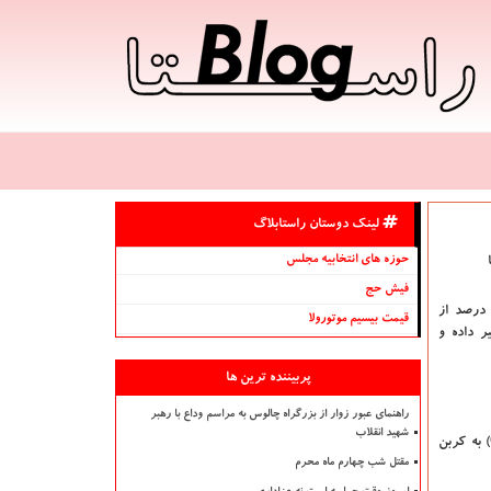
لینک دوستان راستابلاگ
حوزه های انتخابیه مجلس
فیش حج
مروزه ۹۷ درصد از
قیمت بیسیم موتورولا
ر داده و
پربیننده ترین ها
راهنمای عبور زوار از بزرگراه چالوس به مراسم وداع با رهبر
شهید انقلاب
"هائوتیان وانگ" یكی از محققان موسسه رولند در دانشگاه هاروارد یك سیستم بهبود یافته جهت استفاده از برق تجدیدپذیر برای تبدیل كربن دی اكسید(CO2) به كربن
مقتل شب چهارم ماه محرم