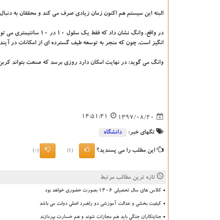
البته این سیستم هم اكنون زمان زیادی صرف می كند و محققان به دنبال
انگیز است، چون كه منجر به توسعه طیف گسترده ای از امكانات در آین
وانگ می گوید: در نهایت امكان دارد روزی برسد كه صنعت بتواند كربن د
14:51:41
1397/08/20
تگهای خبر:
دانشگاه‌
این مطلب را می پسندید؟
(0)
(1)
تازه ترین مطالب مرتبط
کلاس های سال تحصیلی ۱۴۰۶ بصورت حضوری خواهد بود
کیفیت بخشی و عدالت آموزشی دو راهبرد اصلی دولت می باشد
جنایتکاران جنگی باید هم مجازات شوند و هم خسارت بپردازند