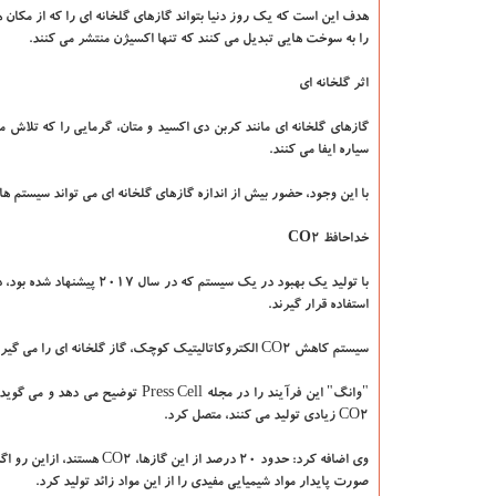
هدف این است كه یك روز دنیا بتواند گازهای گلخانه ای را كه از مكان ها
را به سوخت هایی تبدیل می كنند كه تنها اكسیژن منتشر می كنند.
اثر گلخانه ای
گازهای گلخانه ای مانند كربن دی اكسید و متان، گرمایی را كه تلاش می
سیاره ایفا می كنند.
با این وجود، حضور بیش از اندازه گازهای گلخانه ای می تواند سیستم ه
خداحافظ
CO2
استفاده قرار گیرند.
سیستم كاهش CO2 الكتروكاتالیتیك كوچك، گاز گلخانه ای را می گیرد و با استفاده از یك فرآیند پایدار، آنرا به مواد شیمیایی مفید تبدیل می كند.
"وانگ" این فرآیند را در مجله Cell
CO2 زیادی تولید می كنند، متصل كرد.
وی اضافه كرد: حدود ۲۰ درصد
صورت پایدار مواد شیمیایی مفیدی را از این مواد زائد تولید كرد.