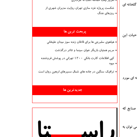
امروز وقت حماسه است نه عزاداری
گلخانه ای
شکست پروژه غزه سازی تهران روایت مدیران شهری از
روزهای جنگ
پربحث ترین ها
 حیات این
هیاهوی سلبریتی ها برای قاتلان زنده سوز میدان علیخانی
مریم همتیان بازیگر جوان سینما و تئاتر درگذشت
کپی اطلاعات کارت بانکی ۱۲۰۰ تهرانی در پوشش فروشنده
میوه
ترافیک سنگین در جاده های شمال مسیرهای اربعین روان است
ع تولید كننده گازهای گلخانه ای مورد
جدیدترین ها
ایر صنایع كه
وه می توان به