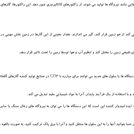
یی مانند نیروگاه ها تولید می شوند، از راكتورهای كاتالیزوری عبور دهد. این راكتورها، گازهای 
 كند از جو زمین فرار كند، گیر می اندازند. مقدار معینی از این گازها در زمین نقش مهمی در
ای طبیعی زمین را مختل كند و تنظیم آب و هوا توسط زمین را تحت تاثیر قرار دهد.
با تولید یك بهبود در یك سیستم كه در سال ۲۰۱۷ پیشنهاد شده بود، دستگاه ها یا سلول های جدید می توانند برای مبارزه با CO2 در صنای
Press  توضیح می دهد و می گوید: ایده امیدوار كننده این است كه این دستگاه ها را می توان به نیروگاه های زغال سنگ یا س
 از این گازها، CO2 هستند، ازاین رو اگر شما بتوانید آنها را به این سلول ها منتقل كنید و آنرا با برق پاك تركیب كنید، به صورت بالق