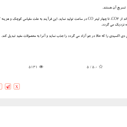
 تسریع آن هستند.
در واقع، وانگ نشان داد كه فقط یك سلول ۱۰ در ۱۰ سانتیمتری می تواند از CO2، تا چهار لیتر CO در ساعت تولید نماید. این فرآیند به علت مقیاس ك
ده نزدیك می گردد.
ی اكسیدی را كه حالا در جو آزاد می گردد را جذب نماید و آنرا به محصولات مفید تبدیل كند.
5131
/ 5
5.0
X