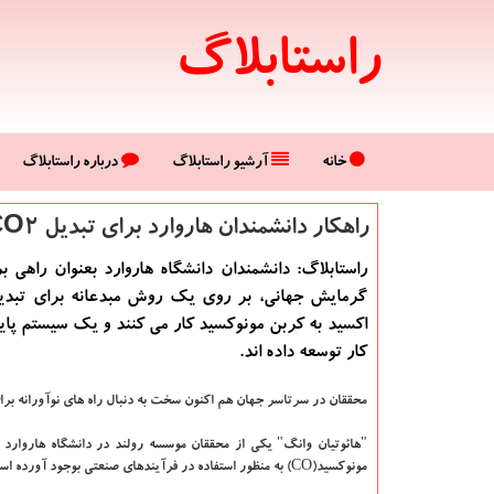
راستابلاگ
خانه
آرشیو راستابلاگ
درباره راستابلاگ
راهكار دانشمندان هاروارد برای تبدیل CO2 به CO، راهی برای مقابله با گرمایش زمین
راستابلاگ: دانشمندان دانشگاه هاروارد بعنوان راهی برا
گرمایش جهانی، بر روی یك روش مبدعانه برای تبد
اكسید به كربن مونوكسید كار می كنند و یك سیستم پاید
كار توسعه داده اند.
محققان در سرتاسر جهان هم اكنون سخت به دنبال راه های نوآورانه برای
مونوكسید(CO) به منظور استفاده در فرآیندهای صنعتی بوجود آورده است.