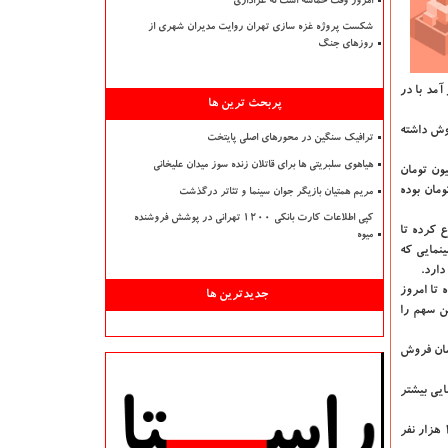
امروز وقت حماسه است نه عزاداری
شکست پروژه غزه سازی تهران روایت مدیران شهری از
روزهای جنگ
یش در آمد با در
پربحث ترین ها
تان رفته است 663 و نیم میلیون تومان فروش داشته
ترافیک سنگین در محورهای اصلی پایتخت
هیاهوی سلبریتی ها برای قاتلان زنده سوز میدان علیخانی
ان كه اكران خویش را از سوم مهرماه شروع كرده و با محدودیت سنی ۱۵+ سال روی پرده رفته است، تا امروز 525 میلیون تومان
ش این فیلم با در اختیار داشتن در مجموع 94 سینما، سهم تهران 366 میلیون تومان بوده
مریم همتیان بازیگر جوان سینما و تئاتر درگذشت
کپی اطلاعات کارت بانکی ۱۲۰۰ تهرانی در پوشش فروشنده
بالای ۱۲ سال نمایش خویش را شروع كرده تا
میوه
ین فیلم سینمایی كه
 تا امروز
جدیدترین ها
ایش دارد كه بیشترین سهم را
ده و با محدودیت سنی ۱۲+ سال روی پرده رفته است، حدود 973 میلیون تومان فروش
است، با محدودیت سنی بالای ۱۵ سال و در اختیار داشتن 101 سالن سینمایی بیشتر
همینطور سینمایی «كلوپ همسران» ساخته مهدی صباغ زاده، در ژانر كمدی كه از ۲۶ شهریورماه نمایش خویش را آغاز كرد، با محدودیت سنی ۱۵+ سال، با جذب 182 هزار نفر