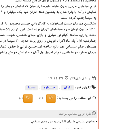
مخاطب، دو میلیارد و 205 میلیون تومان فروش داشته است.
به سینما جذب كرده است.
149 میلیون تومان سهم سینماهای تهران بوده است. این اثر در 59 سینما در تهران و شهرستان نمایش دارد.
«خانه پدری» ساخته كیانوش عیاری و بازی مهدی هاشمی، شهاب حسینی، 
چهارشنبه اول آبان ماه اكران خویش را روی پرده حدود 20 سینما در تهران شروع كرده است.
همینطور فیلم سینمایی «هزارتو» ساخته امیرحسین ترابی با حضور شهاب
یزدان بخش، مهسا باقری هم از امروز اول آبان ماه نمایش خویش را شر
17:11:49
1398/08/01
تگهای خبر:
اكران
,
جشنواره
,
سینما
این مطلب را می پسندید؟
(0)
(1)
تازه ترین مطالب مرتبط
هیاهوی سلبریتی ها برای قاتلان زنده سوز میدان علیخانی