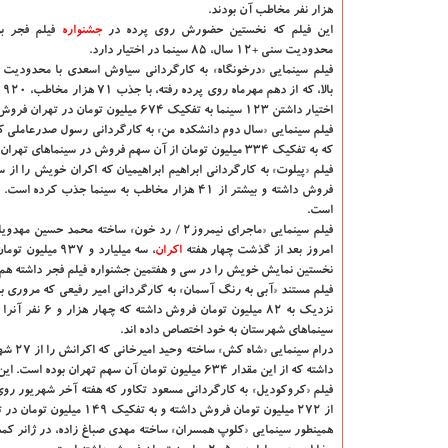
هزار نفر مخاطب آن بودند.
این فیلم كه نخستین حضورش روی پرده در
جشنواره
فیلم فجر بو
محدودیت سنی +۱۲ سال، 85 سینما در اختیار دارد.
با
اختیار داشتن 123 سینما به تفكیك 674 میلیون تومان در تهران فروش داشته است.
كه به تفكیك 334 میلیون تومان از آن سهم فروش در سینماهای تهران بوده است. این اثر هم اكنون در 112 سینما نمایش دارد.
است.
امروز بعد از گذشت چهار هفته
اكران
نخستین نمایش خویش را در سی و هفتمین جشنواره فیلم فجر داشته هم اكنون 335 هزار مخاطب را به سینما جذب كرده و در 189 سینما در تهران و شهرست
فیلم مستند «آبی به رنگ آسمان» به كارگردانی امیر رفیعی كه مروری ب
سینماهای شهرستان به خود اختصاص داده اند.
داشته كه از این مقدار 634 میلیون تومان آن سهم تهران بوده است. این فیلم تا امروز 80 هزار مخاطب داشته و در 122 سینما اكران داشته است.
از 272 میلیون تومان فروش داشته و به تفكیك 149 میلیون تومان در تهران فروش داشته كه در مجموع 24 هزار نفر مخاطب این فیلم بوده اند.