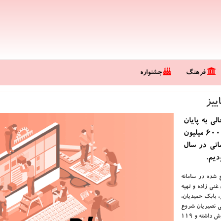
فرهنگ
جشنواره
لی به پایان
رسید كه درآمد گیشه مهرماه سینماها سیزده میلیارد و 600 میلیون
مانی در سال
دیم.
ج شده در سامانه
غنی زاده و تهیه
با بازی صابر ابر، بابك حمیدیان،
ی نصیریان شروع
كرده بعد از یك هفته نمایش یك میلیارد و ششصد و میلیون تومان فروش داشته و 119