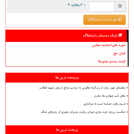
= ۳ بعلاوه ۴
بفرست به راستابلاگ
لینک دوستان راستابلاگ
حوزه های انتخابیه مجلس
فیش حج
قیمت بیسیم موتورولا
پربیننده ترین ها
راهنمای عبور زوار از بزرگراه چالوس به مراسم وداع با رهبر شهید انقلاب
مقتل شب چهارم ماه محرم
امروز وقت حماسه است نه عزاداری
شکست پروژه غزه سازی تهران روایت مدیران شهری از روزهای جنگ
پربحث ترین ها