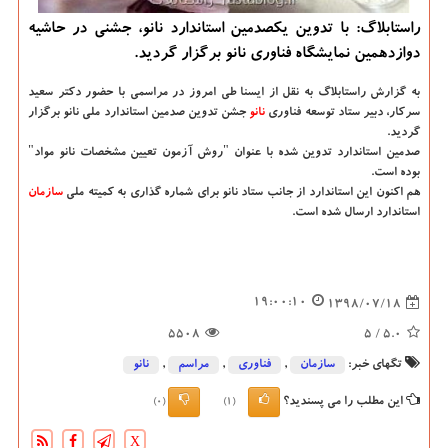
راستابلاگ: با تدوین یكصدمین استاندارد نانو، جشنی در حاشیه
دوازدهمین نمایشگاه فناوری نانو برگزار گردید.
به گزارش راستابلاگ به نقل از ایسنا
طی امروز در مراسمی با حضور دكتر سعید
سركار، دبیر ستاد توسعه فناوری
نانو
جشن تدوین صدمین استاندارد ملی نانو برگزار
گردید.
صدمین استاندارد تدوین شده با عنوان "روش آزمون تعیین مشخصات نانو مواد"
بوده است.
هم اكنون این استاندارد از جانب ستاد نانو برای شماره گذاری به كمیته ملی
سازمان
استاندارد ارسال شده است.
19:00:10
1398/07/18
5508
/ 5
5.0
تگهای خبر:
سازمان
,
فناوری
,
مراسم
,
نانو
این مطلب را می پسندید؟
(0)
(1)
X