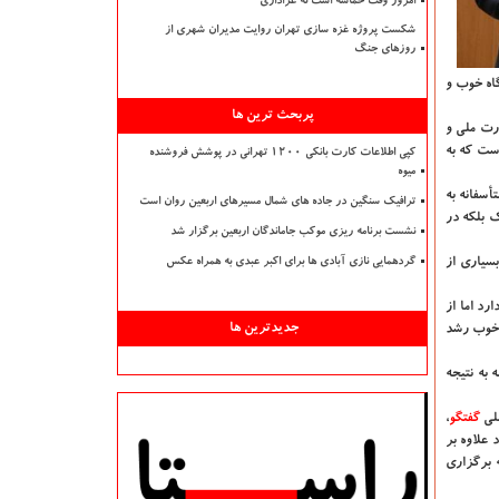
امروز وقت حماسه است نه عزاداری
شکست پروژه غزه سازی تهران روایت مدیران شهری از
روزهای جنگ
گاه خوب و
پربحث ترین ها
ورت ملی و
ست كه به
کپی اطلاعات کارت بانکی ۱۲۰۰ تهرانی در پوشش فروشنده
میوه
أسفانه به
ترافیک سنگین در جاده های شمال مسیرهای اربعین روان است
 بلكه در
نشست برنامه ریزی موکب جاماندگان اربعین برگزار شد
سیاری از
گردهمایی نازی آبادی ها برای اکبر عبدی به همراه عکس
رد اما از
جدیدترین ها
 تیم در این دوره رسیده است و خوب رشد
 به نتیجه
ملی
گفتگو
،
 علاوه بر
 برگزاری