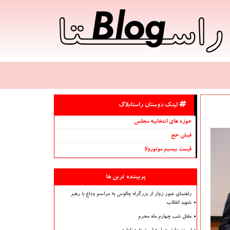
لینک دوستان راستابلاگ
حوزه های انتخابیه مجلس
فیش حج
قیمت بیسیم موتورولا
پربیننده ترین ها
راهنمای عبور زوار از بزرگراه چالوس به مراسم وداع با رهبر
شهید انقلاب
مقتل شب چهارم ماه محرم