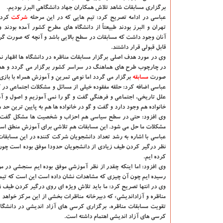
برگزاری مسابقات شاهد تلاش همكاران جهاد دانشگاهی البرز بودیم.
عباسی در ادامه تصریح كرد: تیم هایی كه در این مرحله
شركت
كردن
تهران و البرز بودند طبیعتاً از دانشگاه های مطرح كشور آمده بودند و 
آنان وجود داشت كه مسابقات در سطح بالایی باشد و آنچه كه صورت گرفت
قابل قبولی قرار داشتند.
وی در مورد هدف اصلی برگزار مسابقات مناظره در دانشگاه ها اظهار ن
در چارچوب طرح های هماهنگ در سراسر كشور برگزار می گردد و هدف 
صورت
مسابقه
برگزار می گردد اما نوعی تمرین و آموزش همراه با باز
عباسی اضافه كرد: حلقه مفقوده خیلی از مسائل و مشكلات اجتماعی در كش
علل تاریخی، اجتماعی و فرهنگی گفت و گو را نمی آموزیم و اصول و آ
خانواده هم وجود دارد و گفت و گو در خانواده ها هم به پایین ترین حد
وی افزود: حتی در سطح سیاسی هم احزاب و شخصیت ها مشكل گفت و گو 
مشكلات ما حل می شود. این مسابقات هم تلاشی برای آموزش منطق اس
عباسی با اشاره به رشد تعداد دانشجویان شركت كننده در این مسابقات ه
كرده ایم.
وی افزود: اما اینكه چقدر از نظر آموزشی موفق بوده ایم سنجشی در مو
رسیده ایم چون آن چیزی كه مشاهدات نشان داده است این است كه تیم 
وی در انتها تصریح كرد: ما باید تلاش ویژه ای روی درگیر كردن طیف زی
مناظره و آزاداندیشی» كه دبیرخانه مناظرات بخشی از این مركز خواهد 
تقویت مسابقات مناظره، برگزاری كرسی های آزاد اندیشی در دانشگا
كرسی های آزاد اندیشی اهتمام داشته است.