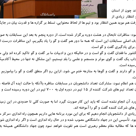
د چون از استان
انتظار زیادی از
 هم موید همین انتظار بود و تیم ها از لحاظ محتوایی، تسلط بر گزاره ها و قدرت بیان در جای
مود: مناظرات تابحال در هشت دوره برگزار شده است، از دوره پنجم به بعد این مسابقات به ص
اصلی مسابقات این است كه همه ما دور هم گفت و گو را یاد بگیریم، این مناظرات درست ا
ی برای یادگیری گفت و گو است.
ور ما فقدان گفت و گو است و در حالیكه دین و ادبیات ما بر گفت و گو تاكید كرده اند ولی مت
داب یك گفت و گوی موثر و منسجم و علمی را بلد نیستیم، این مشكل نه تنها در محیط آكادمیك
 رسیده است.
دارند و گفت و گوها به منازعه ختم می شود، ازاین رو اگر منطق گفت و گو را بیاموزیم ب
ت.
م اعلام نمود: مشاركت تعداد دانشجویان در مسابقات مناظره باآنكه با حالت ایده آل فاصله دا
نظر درگیر كردن طیف زیادی از دانشجویان حدودا موفق بوده است چون تعداد تیم های شركت كننده از 15 تیم در دوره اول به 700
رد آن انجام نشده است كه باید این كار صورت گیرد اما به صورت كلی تا حدودی در این زمینه
های شركت كننده گفت و گو را آموخته اند.
ادی از دانشجویان انجام دهیم كه برای این مورد برنامه هایی داریم همچون راه اندازی «مركز 
بود. تأسیس این در جهاد دانشگاهی مصوب شده و در حال راه اندازی است و اگر راه اندازی شود
ه ها كه مطالبه مقام معظم رهبری است هم تقویت خواهد نمود چون جهاد دانشگاهی همیشه به