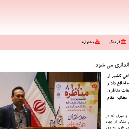
فرهنگ
جشنواره
اندازی می شود
اهی كشور از
اطلاع داد و
قات مناظره،
طالبه مقام
 و تهران كه در
 تشكر از جهاد
 در طول سه روز