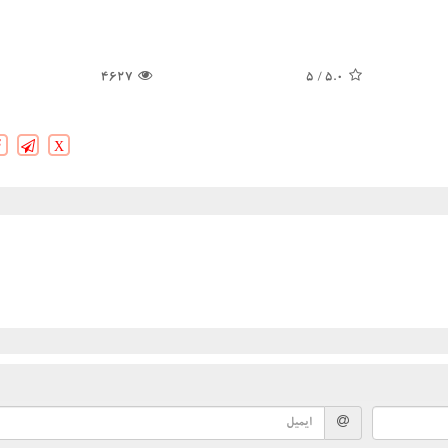
4627
/ 5
5.0
X