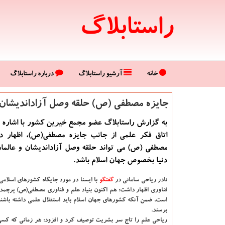
راستابلاگ
خانه
آرشیو راستابلاگ
درباره راستابلاگ
جایزه مصطفی (ص) حلقه وصل آزاداندیشان و
به گزارش راستابلاگ عضو مجمع خیرین كشور با اشاره به
اتاق فكر علمی از جانب جایزه مصطفی(ص)، اظهار د
مصطفی (ص) می تواند حلقه وصل آزاداندیشان و عالما
دنیا بخصوص جهان اسلام باشد.
نادر ریاحی سامانی در
گفتگو
با ایسنا
در مورد جایگاه كشورهای اسلامی 
فناوری اظهار داشت: هم اكنون بنیاد علم و فناوری مصطفی(ص) پرچمدا
است، ضمن آنكه كشورهای جهان اسلام باید استقلال علمی داشته باشند
برسند.
ریاحی علم را تاج سر بشریت توصیف كرد و افزود: هر زمانی كه كسی