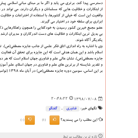
دسترسی پیدا كند، برتری می یابد و اگر ما بر مبنای مبانی اسلامی پیش
از ابتكارات و خلاقیت هایی كه مسلمانان و دیگران دارند، می تواند در
واقعیت این است كه خیلی از كشورها، با استفاده از اختراعات و خلاقیت ه
ابزاری برای سلطه خود در اختیار می گیرند.
عضو مجمع خیرین كشور رسیدن به خودكفایی را همچون راهكارهایی ذكر 
بی بدیل ترین ابتكارات و خلاقیت های دست اندركاران و مدیران ارشد در
یكدیگر آگاه شوند.
وی با اشاره به راه اندازی اتاق فكر علمی از جانب جایزه مصطفی(ص)، 
اسلام باشد و این همان هدفی است كه این جایزه برای تحقق آن فعالیت 
جایزه مصطفی(ص)، نشان عالی علم و فناوری جهان اسلام است كه هر دو س
و تقدیر شایسته از برترین های علم و فناوری در جهان اسلام، علم آمو
بر این اساس، سومین دوره جایزه مصطفی(ص) در آبان ماه 1398 (نوامبر 2019) به منظور معرفی دانشمندان برتر علمی و فناوری جهان اسلام برگزار می شود.
20:48:22
1398/07/08
تگهای خبر:
فناوری
,
گفتگو
این مطلب را می پسندید؟
(0)
(1)
تازه ترین مطالب مرتبط