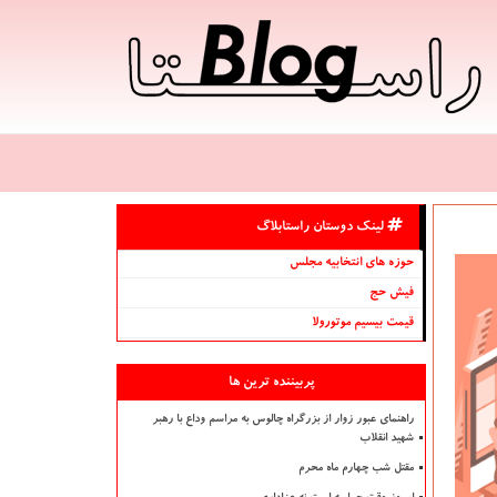
لینک دوستان راستابلاگ
حوزه های انتخابیه مجلس
فیش حج
قیمت بیسیم موتورولا
پربیننده ترین ها
راهنمای عبور زوار از بزرگراه چالوس به مراسم وداع با رهبر
شهید انقلاب
مقتل شب چهارم ماه محرم