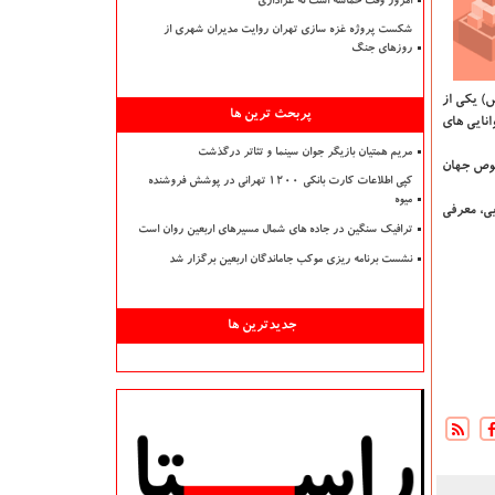
امروز وقت حماسه است نه عزاداری
شکست پروژه غزه سازی تهران روایت مدیران شهری از
روزهای جنگ
) یكی از
پربحث ترین ها
انایی های
مریم همتیان بازیگر جوان سینما و تئاتر درگذشت
خصوص جهان
کپی اطلاعات کارت بانکی ۱۲۰۰ تهرانی در پوشش فروشنده
میوه
یی، معرفی
ترافیک سنگین در جاده های شمال مسیرهای اربعین روان است
نشست برنامه ریزی موکب جاماندگان اربعین برگزار شد
جدیدترین ها